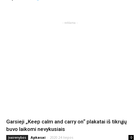
- reklama -
Garsieji „Keep calm and carry on“ plakatai iš tikrųjų
buvo laikomi nevykusiais
Apkasai
-
2020 24 liepos
Įvairenybės
0