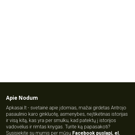
Apie Nodum
Apkasai.lt - svetainė apie įdomias, mažai girdėtas Antrojo
pasaulinio karo ginkluotę, asmenybes, neįtikėtinas istorijas
ir visą kitą, kas yra per smulku, kad patektų į istorijos
vadovėlius ir rimtas knygas. Turite ką papasakoti?
Susisiekite su mumis per mūsų
Facebook puslapį
,
el.