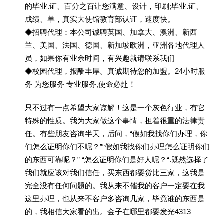
的毕业.证、百分之百让您满意、设计，印刷;毕业.证、
成绩、单，真实大使馆教育部认证，速度快。
◆招聘代理：本公司诚聘英国、加拿大、澳洲、新西
兰、美国、法国、德国、新加坡欧洲，亚洲各地代理人
员，如果你有业余时间，有兴趣就请联系我们
◆校园代理，报酬丰厚。真诚期待您的加盟。24小时服
务 为您服务 专业服务,使命必赴！
只不过有一点希望大家谅解！这是一个灰色行业，有它
特殊的性质。我为大家做这个事情，担着很重的法律责
任。有些朋友咨询半天，后问，“假如我找你们办理，你
们怎么证明你们不呢？”“假如我找你们办理怎么证明你们
的东西可靠呢？” “怎么证明你们是好人呢？“.既然选择了
我们就应该对我们信任，买东西都要货比三家，这我是
完全没有任何问题的。我从来不催我的客户一定要在我
这里办理，也从来不客户多咨询几家，毕竟谁的东西是
的，我相信大家看的出。金子在哪里都要发光4313