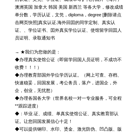
澳洲英国 加拿大 韩国 美国 新西兰 等各大学，修改成绩
单分数，学历认证，文凭，diploma，degree [删除请点
击网页快照]真实认证.海外回囯的同学定制、真实认
证、、学位证书、囯外真实学位认证、使馆留学回囯人
员证明、录取通知书
→ ★我们为您做的是：
◆办理真实使馆公证（即留学回国人员证明，不成功不
收费！！！）
◆办理教育部国外学位学历认证。（网上可查、存档、
快速稳妥，回国发展，考公务员，落户，进国企，外
企，创业，无忧愁）
◆办理各国各大学（世界名校一对一专业服务，可全程
**跟踪进度）
◆：毕业.证、成绩、单真实使馆公证、真实教育部认
证。让您回国发展信心十足！
◆可以提供钢印、水印、烫金、激光防伪、凹凸版、版