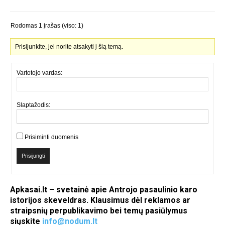
Rodomas 1 įrašas (viso: 1)
Prisijunkite, jei norite atsakyti į šią temą.
Vartotojo vardas:
Slaptažodis:
Prisiminti duomenis
Prisijungti
Apkasai.lt – svetainė apie Antrojo pasaulinio karo
istorijos skeveldras. Klausimus dėl reklamos ar
straipsnių perpublikavimo bei temų pasiūlymus
siųskite
info@nodum.lt