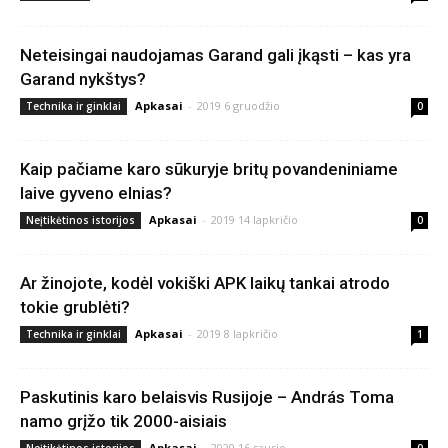
Neteisingai naudojamas Garand gali įkąsti – kas yra
Garand nykštys?
Apkasai
-
2019 6 gruodžio
Technika ir ginklai
0
Kaip pačiame karo sūkuryje britų povandeniniame
laive gyveno elnias?
Apkasai
-
2019 14 lapkričio
Neįtikėtinos istorijos
0
Ar žinojote, kodėl vokiški APK laikų tankai atrodo
tokie grublėti?
Apkasai
-
2019 8 lapkričio
Technika ir ginklai
1
Paskutinis karo belaisvis Rusijoje – András Toma
namo grįžo tik 2000-aisiais
Apkasai
-
2020 16 sausio