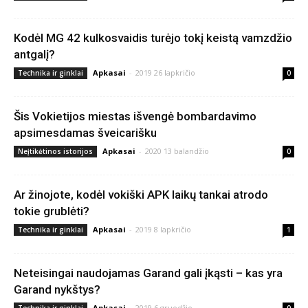
Kodėl MG 42 kulkosvaidis turėjo tokį keistą vamzdžio
antgalį?
Apkasai
-
2019 26 lapkričio
Technika ir ginklai
0
Šis Vokietijos miestas išvengė bombardavimo
apsimesdamas šveicarišku
Apkasai
-
2020 13 balandžio
Neįtikėtinos istorijos
0
Ar žinojote, kodėl vokiški APK laikų tankai atrodo
tokie grublėti?
Apkasai
-
2019 8 lapkričio
Technika ir ginklai
1
Neteisingai naudojamas Garand gali įkąsti – kas yra
Garand nykštys?
Apkasai
-
2019 6 gruodžio