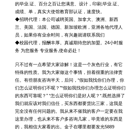
的毕业.证、百分之百让您满意、设计，印刷;毕业.证、
成绩、单，真实大使馆教育部认证，速度快。
◆招聘代理：本公司诚聘英国、加拿大、澳洲、新西
兰、美国、法国、德国、新加坡欧洲，亚洲各地代理人
员，如果你有业余时间，有兴趣就请联系我们
◆校园代理，报酬丰厚。真诚期待您的加盟。24小时服
务 为您服务 专业服务,使命必赴！
只不过有一点希望大家谅解！这是一个灰色行业，有它
特殊的性质。我为大家做这个事情，担着很重的法律责
任。有些朋友咨询半天，后问，“假如我找你们办理，你
们怎么证明你们不呢？”“假如我找你们办理怎么证明你们
的东西可靠呢？” “怎么证明你们是好人呢？“.既然选择了
我们就应该对我们信任，买东西都要货比三家，这我是
完全没有任何问题的。我从来不催我的客户一定要在我
这里办理，也从来不客户多咨询几家，毕竟谁的东西是
的，我相信大家看的出。金子在哪里都要发光5889