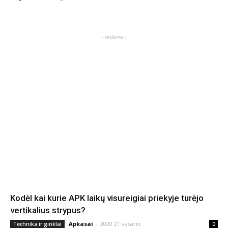
- reklama -
Kodėl kai kurie APK laikų visureigiai priekyje turėjo
vertikalius strypus?
Apkasai
-
2020 21 vasario
Technika ir ginklai
0