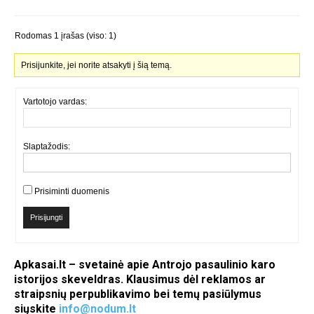
Rodomas 1 įrašas (viso: 1)
Prisijunkite, jei norite atsakyti į šią temą.
Vartotojo vardas:
Slaptažodis:
Prisiminti duomenis
Prisijungti
Apkasai.lt – svetainė apie Antrojo pasaulinio karo
istorijos skeveldras. Klausimus dėl reklamos ar
straipsnių perpublikavimo bei temų pasiūlymus
siųskite
info@nodum.lt