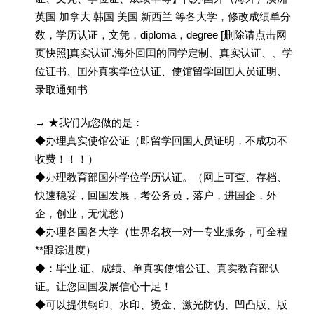
英国 加拿大 韩国 美国 新西兰 等各大学，修改成绩单分
数，学历认证，文凭，diploma，degree [删除请点击网
页快照]真实认证.海外回囯的同学定制、真实认证、、学
位证书、囯外真实学位认证、使馆留学回囯人员证明、
录取通知书
→ ★我们为您做的是：
◆办理真实使馆公证（即留学回国人员证明，不成功不
收费！！！）
◆办理教育部国外学位学历认证。（网上可查、存档、
快速稳妥，回国发展，考公务员，落户，进国企，外
企，创业，无忧愁）
◆办理各国各大学（世界名校一对一专业服务，可全程
**跟踪进度）
◆：毕业.证、成绩、单真实使馆公证、真实教育部认
证。让您回国发展信心十足！
◆可以提供钢印、水印、烫金、激光防伪、凹凸版、版