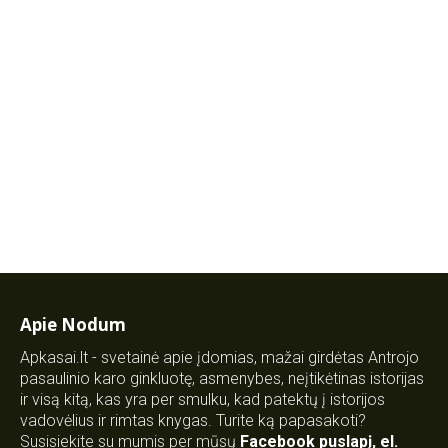
Apie Nodum
Apkasai.lt - svetainė apie įdomias, mažai girdėtas Antrojo
pasaulinio karo ginkluotę, asmenybes, neįtikėtinas istorijas
ir visą kitą, kas yra per smulku, kad patektų į istorijos
vadovėlius ir rimtas knygas. Turite ką papasakoti?
Susisiekite su mumis per mūsų
Facebook puslapį
,
el.