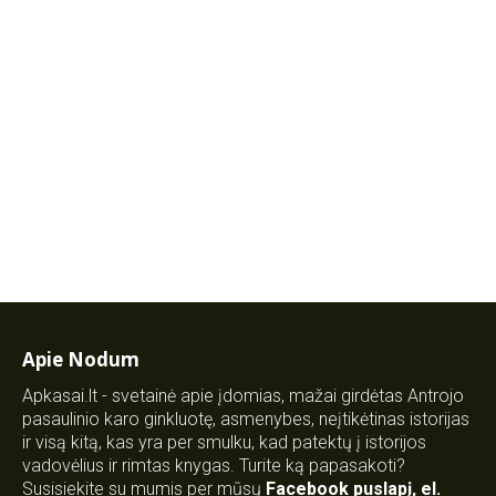
Apie Nodum
Apkasai.lt - svetainė apie įdomias, mažai girdėtas Antrojo
pasaulinio karo ginkluotę, asmenybes, neįtikėtinas istorijas
ir visą kitą, kas yra per smulku, kad patektų į istorijos
vadovėlius ir rimtas knygas. Turite ką papasakoti?
Susisiekite su mumis per mūsų
Facebook puslapį
,
el.