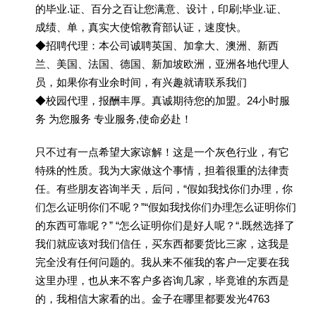
的毕业.证、百分之百让您满意、设计，印刷;毕业.证、
成绩、单，真实大使馆教育部认证，速度快。
◆招聘代理：本公司诚聘英国、加拿大、澳洲、新西
兰、美国、法国、德国、新加坡欧洲，亚洲各地代理人
员，如果你有业余时间，有兴趣就请联系我们
◆校园代理，报酬丰厚。真诚期待您的加盟。24小时服
务 为您服务 专业服务,使命必赴！
只不过有一点希望大家谅解！这是一个灰色行业，有它
特殊的性质。我为大家做这个事情，担着很重的法律责
任。有些朋友咨询半天，后问，“假如我找你们办理，你
们怎么证明你们不呢？”“假如我找你们办理怎么证明你们
的东西可靠呢？” “怎么证明你们是好人呢？“.既然选择了
我们就应该对我们信任，买东西都要货比三家，这我是
完全没有任何问题的。我从来不催我的客户一定要在我
这里办理，也从来不客户多咨询几家，毕竟谁的东西是
的，我相信大家看的出。金子在哪里都要发光4763