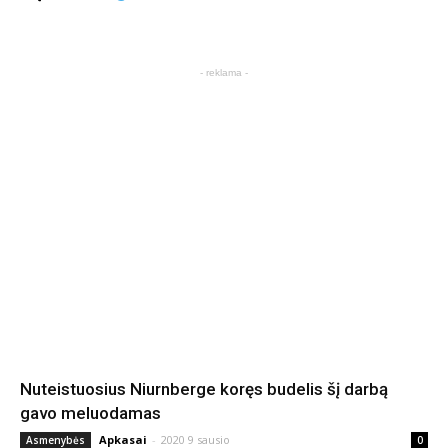
- reklama -
Nuteistuosius Niurnberge koręs budelis šį darbą
gavo meluodamas
Apkasai
-
2020 9 sausio
Asmenybės
0