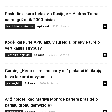
Paskutinis karo belaisvis Rusijoje – András Toma
namo grįžo tik 2000-aisiais
Apkasai
-
2020 16 sausio
Neįtikėtinos istorijos
0
Kodėl kai kurie APK laikų visureigiai priekyje turėjo
vertikalius strypus?
Apkasai
-
2020 21 vasario
Technika ir ginklai
0
Garsieji „Keep calm and carry on“ plakatai iš tikrųjų
buvo laikomi nevykusiais
Apkasai
-
2020 24 liepos
Įvairenybės
0
Ar žinojote, kad Marilyn Monroe karjera prasidėjo
karinių dronų gamykloje?
Apkasai
-
2020 8 kovo