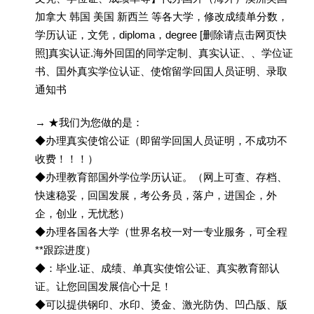
加拿大 韩国 美国 新西兰 等各大学，修改成绩单分数，
学历认证，文凭，diploma，degree [删除请点击网页快
照]真实认证.海外回囯的同学定制、真实认证、、学位证
书、囯外真实学位认证、使馆留学回囯人员证明、录取
通知书
→ ★我们为您做的是：
◆办理真实使馆公证（即留学回国人员证明，不成功不
收费！！！）
◆办理教育部国外学位学历认证。（网上可查、存档、
快速稳妥，回国发展，考公务员，落户，进国企，外
企，创业，无忧愁）
◆办理各国各大学（世界名校一对一专业服务，可全程
**跟踪进度）
◆：毕业.证、成绩、单真实使馆公证、真实教育部认
证。让您回国发展信心十足！
◆可以提供钢印、水印、烫金、激光防伪、凹凸版、版