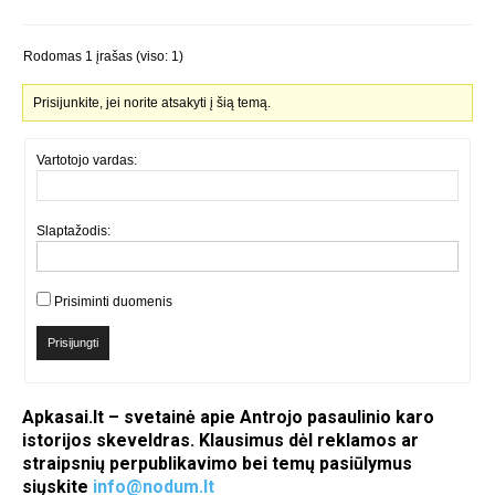
Rodomas 1 įrašas (viso: 1)
Prisijunkite, jei norite atsakyti į šią temą.
Vartotojo vardas:
Slaptažodis:
Prisiminti duomenis
Prisijungti
Apkasai.lt – svetainė apie Antrojo pasaulinio karo
istorijos skeveldras. Klausimus dėl reklamos ar
straipsnių perpublikavimo bei temų pasiūlymus
siųskite
info@nodum.lt