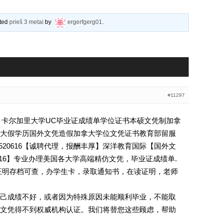
ated
prieš 3 metai
by
ergerfgerg01
.
#11297
616》卡尔加里大学UC毕业证成绩单学位证书本硕文凭制加拿
大假学历国外文凭造假加拿大学位文凭证书教育部留服
ry微Q869520616【诚聘代理，报酬丰厚】深洋教育国际【国外文
0616】专业办理美国各大学高端精仿文凭，毕业证成绩单.
证明存档可查，办学生卡，录取通知书，在读证明，老师
己成绩不好，或者因为特殊原因未能顺利毕业，不能取
文凭得不到权威机构认证。我们将替您这些顾虑，帮助