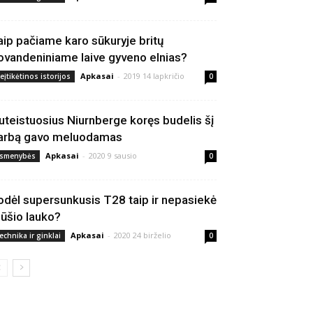
aip pačiame karo sūkuryje britų
ovandeniniame laive gyveno elnias?
Apkasai
-
2019 14 lapkričio
eįtikėtinos istorijos
0
uteistuosius Niurnberge koręs budelis šį
arbą gavo meluodamas
Apkasai
-
2020 9 sausio
smenybės
0
odėl supersunkusis T28 taip ir nepasiekė
ūšio lauko?
Apkasai
-
2020 24 birželio
echnika ir ginklai
0