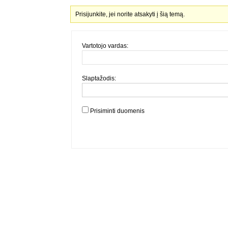
Prisijunkite, jei norite atsakyti į šią temą.
Vartotojo vardas:
Slaptažodis:
Prisiminti duomenis