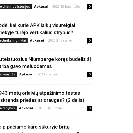
Apkasai
-
2020 13 balandžio
eįtikėtinos istorijos
0
odėl kai kurie APK laikų visureigiai
riekyje turėjo vertikalius strypus?
Apkasai
-
2020 21 vasario
echnika ir ginklai
0
uteistuosius Niurnberge koręs budelis šį
arbą gavo meluodamas
Apkasai
-
2020 9 sausio
smenybės
0
943 metų orlaivių atpažinimo testas –
tskrenda priešas ar draugas? (2 dalis)
Apkasai
-
2019 6 gruodžio
vairenybės
0
aip pačiame karo sūkuryje britų