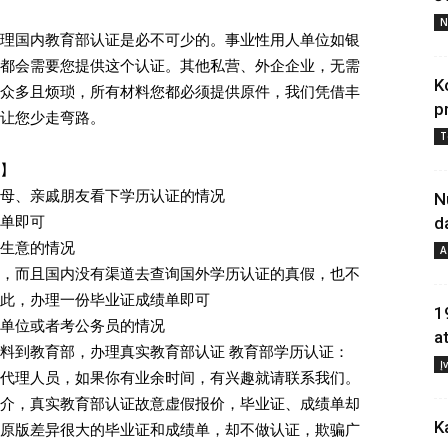
N
理国内教育部认证是必不可少的。事业性用人单位如银
都会需要您提供这个认证。其他私营、外企企业，无需
K
众多且烦琐，所有材料您都必须提供原件，我们凭借丰
p
让您少走弯路。
T
】
母、亲戚朋友看下学历认证的情况
N
单即可
d
生意的情况
A
，而且国内没有渠道去查询国外学历认证的真假，也不
此，办理一份毕业证成绩单即可
1
单位或者考公务员的情况
a
料到教育部，办理真实教育部认证 教育部学历认证：
Į
代理人员，如果你有业余时间，有兴趣就请联系我们。
介，真实教育部认证故意虚假报价，毕业证、成绩单却
K
原版差异很大的毕业证和成绩单，却不做认证，欺骗广