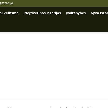
istracija
iai Veiksmai
Neįtikėtinos Istorijos
Įvairenybės
Gyva Istor