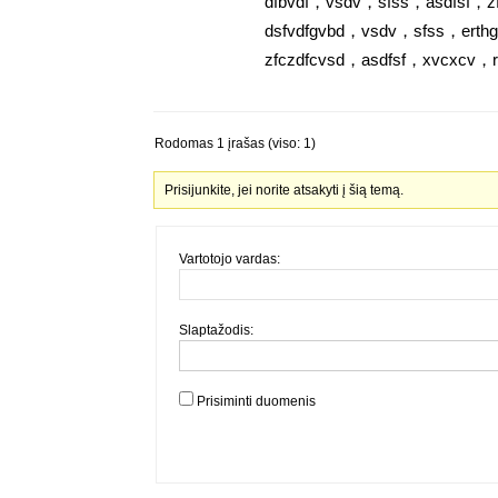
dfbvdf，vsdv，sfss，asdfsf，zf
dsfvdfgvbd，vsdv，sfss，erth
zfczdfcvsd，asdfsf，xvcxcv
Rodomas 1 įrašas (viso: 1)
Prisijunkite, jei norite atsakyti į šią temą.
Vartotojo vardas:
Slaptažodis:
Prisiminti duomenis