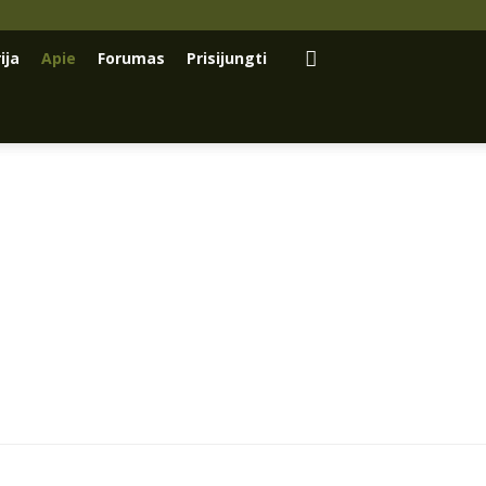
ija
Apie
Forumas
Prisijungti