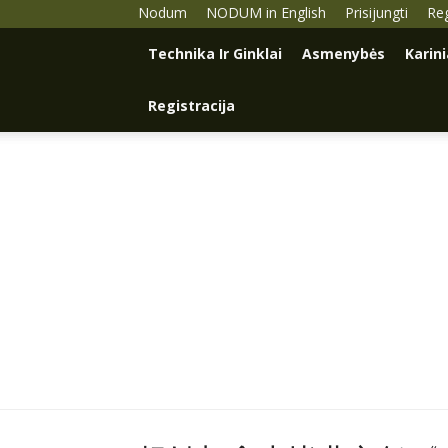
Nodum
NODUM in English
Prisijungti
Reg
Technika Ir Ginklai
Asmenybės
Karin
Registracija