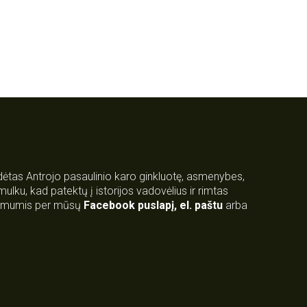
rdėtas Antrojo pasaulinio karo ginkluotę, asmenybes,
 smulku, kad patektų į istorijos vadovėlius ir rimtas
su mumis per mūsų
Facebook puslapį
,
el. paštu
arba