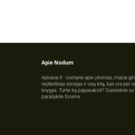
Apie Nodum
Apkasai.lt - svetainė apie įdomias, mažai gi
neįtikėtinas istorijas ir visą kitą, kas yra per
knygas. Turite ką papasakoti? Susisiekite 
parašykite forume.