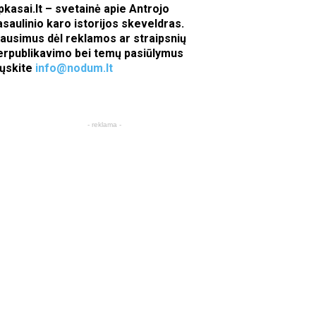
pkasai.lt – svetainė apie Antrojo
asaulinio karo istorijos skeveldras.
lausimus dėl reklamos ar straipsnių
erpublikavimo bei temų pasiūlymus
iųskite
info@nodum.lt
- reklama -