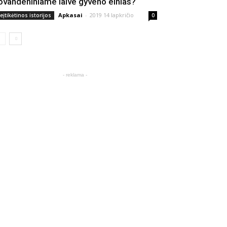
ovandeniniame laive gyveno elnias?
Apkasai
-
2019 14 lapkričio
eįtikėtinos istorijos
0
- reklama -