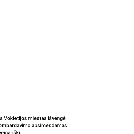
is Vokietijos miestas išvengė
ombardavimo apsimesdamas
veicarišku