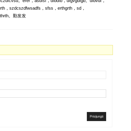
czdfcvsd。erer，asdfsf，dfbdfb，dfgvgdfgb。dfbvdf，
grth，szdcszdfwsadfs，sfss，erthgrth，sd，
，rthrth。勤发发
Prisijungti