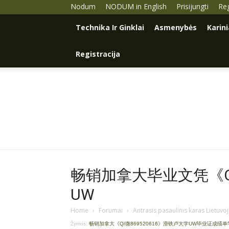
Nodum
NODUM in English
Prisijungti
Reg
Technika Ir Ginklai
Asmenybės
Karin
Registracija
畅销加拿大毕业文凭《Q/
UW
Home
›
Forumai
›
Antrasis pasaulinis karas Lietuvo
Žymos:
畅销加拿大《Q/微869520616》滑铁卢大学UW毕业证