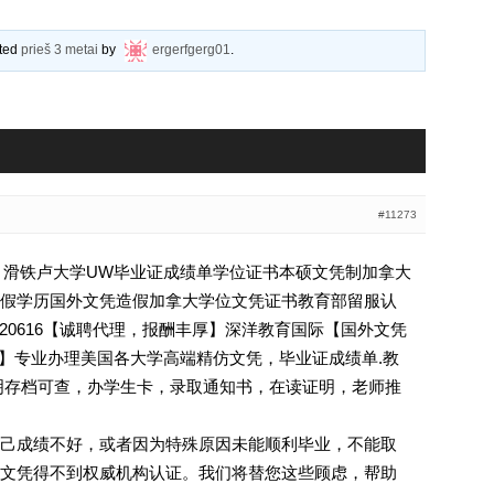
ated
prieš 3 metai
by
ergerfgerg01
.
#11273
616》滑铁卢大学UW毕业证成绩单学位证书本硕文凭制加拿大
假学历国外文凭造假加拿大学位文凭证书教育部留服认
oo微Q869520616【诚聘代理，报酬丰厚】深洋教育国际【国外文凭
616】专业办理美国各大学高端精仿文凭，毕业证成绩单.教
明存档可查，办学生卡，录取通知书，在读证明，老师推
己成绩不好，或者因为特殊原因未能顺利毕业，不能取
文凭得不到权威机构认证。我们将替您这些顾虑，帮助