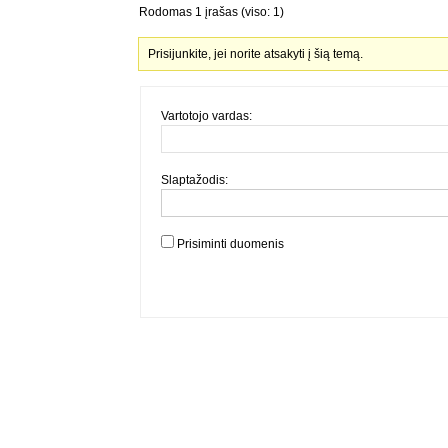
Rodomas 1 įrašas (viso: 1)
Prisijunkite, jei norite atsakyti į šią temą.
Vartotojo vardas:
Slaptažodis:
Prisiminti duomenis