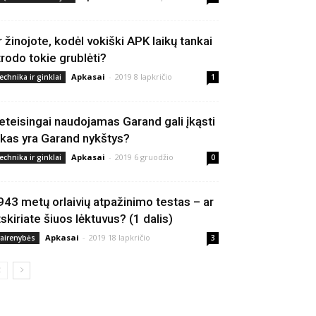
r žinojote, kodėl vokiški APK laikų tankai
trodo tokie grublėti?
Apkasai
-
2019 8 lapkričio
echnika ir ginklai
1
eteisingai naudojamas Garand gali įkąsti
 kas yra Garand nykštys?
Apkasai
-
2019 6 gruodžio
echnika ir ginklai
0
943 metų orlaivių atpažinimo testas – ar
tskiriate šiuos lėktuvus? (1 dalis)
Apkasai
-
2019 18 lapkričio
vairenybės
3