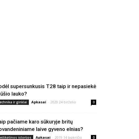
odėl supersunkusis T28 taip ir nepasiekė
ūšio lauko?
Apkasai
-
2020 24 birželio
echnika ir ginklai
0
aip pačiame karo sūkuryje britų
ovandeniniame laive gyveno elnias?
Apkasai
-
2019 14 lapkričio
eįtikėtinos istorijos
0