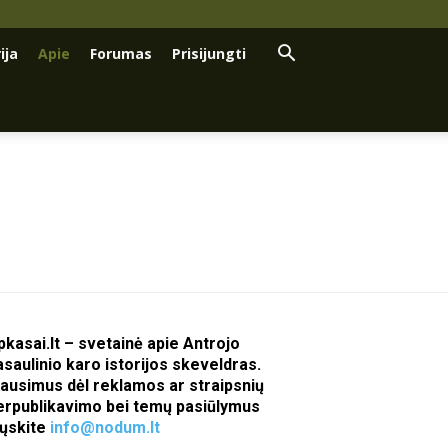
ija
Apie
Forumas
Prisijungti
pkasai.lt – svetainė apie Antrojo
asaulinio karo istorijos skeveldras.
lausimus dėl reklamos ar straipsnių
erpublikavimo bei temų pasiūlymus
iųskite
info@nodum.lt