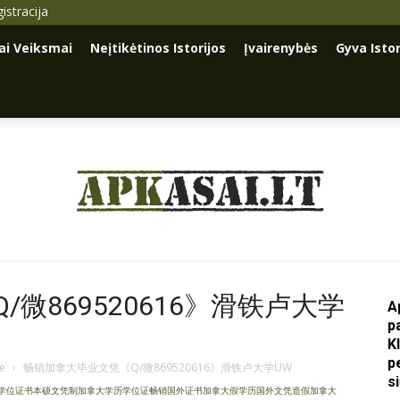
istracija
iai Veiksmai
Neįtikėtinos Istorijos
Įvairenybės
Gyva Istor
Apkasai.lt
微869520616》滑铁卢大学
A
p
K
p
je
›
畅销加拿大毕业文凭《Q/微869520616》滑铁卢大学UW
s
成绩单学位证书本硕文凭制加拿大学历学位证畅销国外证书加拿大假学历国外文凭造假加拿大