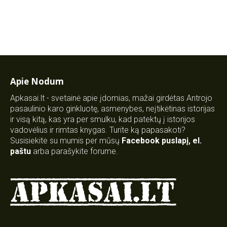
Apie Nodum
Apkasai.lt - svetainė apie įdomias, mažai girdėtas Antrojo
pasaulinio karo ginkluotę, asmenybes, neįtikėtinas istorijas
ir visą kitą, kas yra per smulku, kad patektų į istorijos
vadovėlius ir rimtas knygas. Turite ką papasakoti?
Susisiekite su mumis per mūsų
Facebook puslapį
,
el.
paštu
arba parašykite forume.