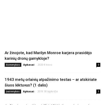
Ar žinojote, kad Marilyn Monroe karjera prasidėjo
karinių dronų gamykloje?
Apkasai
-
2020 8 kovo
Asmenybės
0
1943 metų orlaivių atpažinimo testas – ar atskiriate
šiuos lėktuvus? (1 dalis)
Apkasai
-
2019 18 lapkričio
Įvairenybės
3