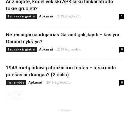
Ar žinojote, kodėl vokiški APK laikų tankai atrodo
tokie grublėti?
Apkasai
-
2019 8 lapkričio
Technika ir ginklai
1
Neteisingai naudojamas Garand gali įkąsti – kas yra
Garand nykštys?
Apkasai
-
2019 6 gruodžio
Technika ir ginklai
0
1943 metų orlaivių atpažinimo testas – atskrenda
priešas ar draugas? (2 dalis)
Apkasai
-
2019 6 gruodžio
Įvairenybės
0
- reklama -