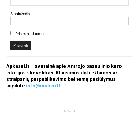
Slaptažodis:
Prisiminti duomenis
Prisijungti
Apkasai.lt – svetainė apie Antrojo pasaulinio karo
istorijos skeveldras. Klausimus dėl reklamos ar
straipsnių perpublikavimo bei temų pasiūlymus
siųskite
info@nodum.lt
- reklama -