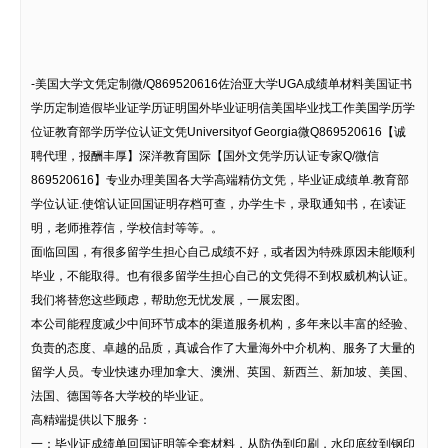
-美国大学文凭定制微/Q869520616佐治亚大学UGA成绩单材料美国证书
学历定制造假毕业证学历证明国外毕业证明信美国毕业找工作美国学历学
位证教育部学历学位认证文凭Universityof Georgia微Q869520616【诚
聘代理，报酬丰厚】深洋教育国际【国外文凭学历认证专家Q/微信
869520616】专业办理美国各大学高端精仿文凭，毕业证成绩单.教育部
学位认证.使馆认证回国证明存档可查，办学生卡，录取通知书，在读证
明，老师推荐信，学校信封等等。。
面临回国，有很多留学生担心自己成绩不好，或者因为特殊原因未能顺利
毕业，不能取得。也有很多留学生担心自己的文凭得不到权威机构认证。
我们将替您这些顾虑，帮助您无忧发展，一展宏图。
本公司能程度减少中间环节成本的渠道服务机构，多年来以丰富的经验、
负责的态度、卓越的品质，真诚合作了大量海外中介机构、服务了大量的
留学人员。专业快速办理加拿大、澳洲、英国、新西兰、新加坡、美国、
法国、德国等各大学校的毕业证。
高精端提供以下服务：
一：毕业证成绩单回国证明等全套材料，从防伪到印刷，水印底纹到钢印