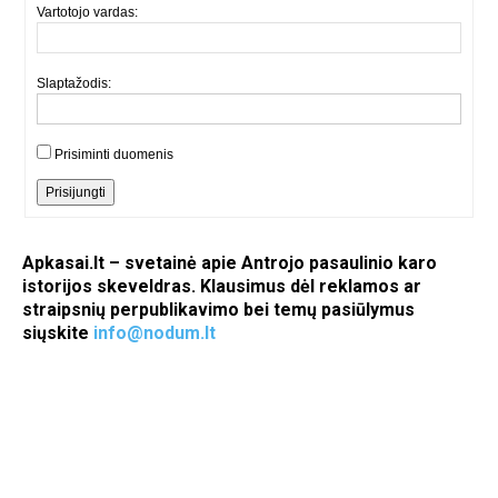
Vartotojo vardas:
Slaptažodis:
Prisiminti duomenis
Prisijungti
Apkasai.lt – svetainė apie Antrojo pasaulinio karo
istorijos skeveldras. Klausimus dėl reklamos ar
straipsnių perpublikavimo bei temų pasiūlymus
siųskite
info@nodum.lt