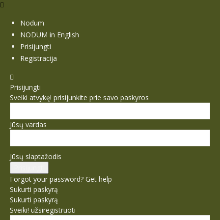
Nodum
NODUM in English
Prisijungti
Registracija
Prisijungti
Sveiki atvykę! prisijunkite prie savo paskyros
Jūsų vardas
Jūsų slaptažodis
Forgot your password? Get help
Sukurti paskyrą
Sukurti paskyrą
Sveiki! užsiregistruoti