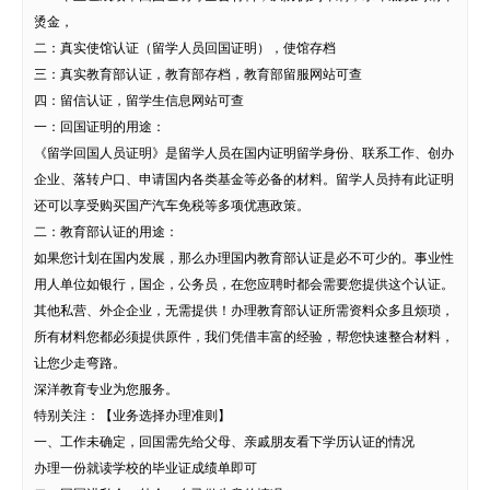
烫金，
二：真实使馆认证（留学人员回国证明），使馆存档
三：真实教育部认证，教育部存档，教育部留服网站可查
四：留信认证，留学生信息网站可查
一：回国证明的用途：
《留学回国人员证明》是留学人员在国内证明留学身份、联系工作、创办
企业、落转户口、申请国内各类基金等必备的材料。留学人员持有此证明
还可以享受购买国产汽车免税等多项优惠政策。
二：教育部认证的用途：
如果您计划在国内发展，那么办理国内教育部认证是必不可少的。事业性
用人单位如银行，国企，公务员，在您应聘时都会需要您提供这个认证。
其他私营、外企企业，无需提供！办理教育部认证所需资料众多且烦琐，
所有材料您都必须提供原件，我们凭借丰富的经验，帮您快速整合材料，
让您少走弯路。
深洋教育专业为您服务。
特别关注：【业务选择办理准则】
一、工作未确定，回国需先给父母、亲戚朋友看下学历认证的情况
办理一份就读学校的毕业证成绩单即可