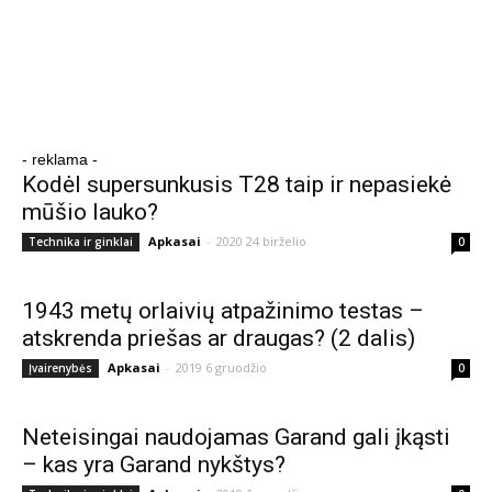
- reklama -
Kodėl supersunkusis T28 taip ir nepasiekė
mūšio lauko?
Apkasai
-
2020 24 birželio
Technika ir ginklai
0
1943 metų orlaivių atpažinimo testas –
atskrenda priešas ar draugas? (2 dalis)
Apkasai
-
2019 6 gruodžio
Įvairenybės
0
Neteisingai naudojamas Garand gali įkąsti
– kas yra Garand nykštys?