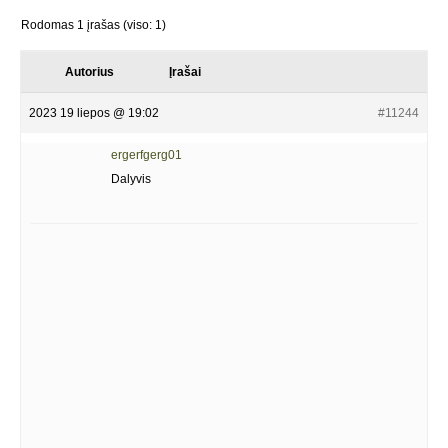
Rodomas 1 įrašas (viso: 1)
Autorius
Įrašai
2023 19 liepos @ 19:02
#11244
ergerfgerg01
Dalyvis