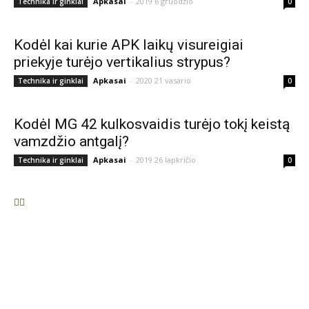
Apkasai
-
2019 6 gruodžio
Technika ir ginklai
0
Kodėl kai kurie APK laikų visureigiai
priekyje turėjo vertikalius strypus?
Apkasai
-
2020 21 vasario
Technika ir ginklai
0
Kodėl MG 42 kulkosvaidis turėjo tokį keistą
vamzdžio antgalį?
Apkasai
-
2019 26 lapkričio
Technika ir ginklai
0