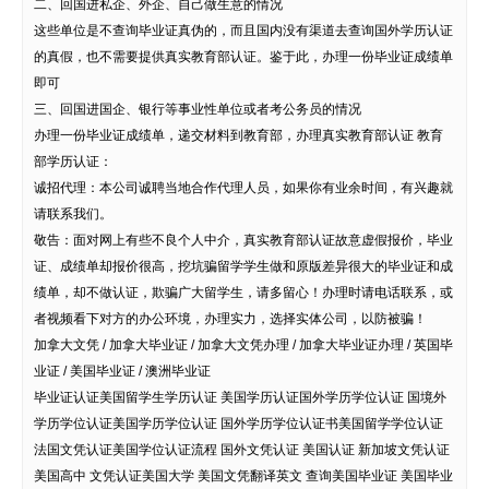
二、回国进私企、外企、自己做生意的情况
这些单位是不查询毕业证真伪的，而且国内没有渠道去查询国外学历认证
的真假，也不需要提供真实教育部认证。鉴于此，办理一份毕业证成绩单
即可
三、回国进国企、银行等事业性单位或者考公务员的情况
办理一份毕业证成绩单，递交材料到教育部，办理真实教育部认证 教育
部学历认证：
诚招代理：本公司诚聘当地合作代理人员，如果你有业余时间，有兴趣就
请联系我们。
敬告：面对网上有些不良个人中介，真实教育部认证故意虚假报价，毕业
证、成绩单却报价很高，挖坑骗留学学生做和原版差异很大的毕业证和成
绩单，却不做认证，欺骗广大留学生，请多留心！办理时请电话联系，或
者视频看下对方的办公环境，办理实力，选择实体公司，以防被骗！
加拿大文凭 / 加拿大毕业证 / 加拿大文凭办理 / 加拿大毕业证办理 / 英国毕
业证 / 美国毕业证 / 澳洲毕业证
毕业证认证美国留学生学历认证 美国学历认证国外学历学位认证 国境外
学历学位认证美国学历学位认证 国外学历学位认证书美国留学学位认证
法国文凭认证美国学位认证流程 国外文凭认证 美国认证 新加坡文凭认证
美国高中 文凭认证美国大学 美国文凭翻译英文 查询美国毕业证 美国毕业