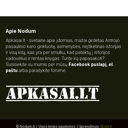
Apie Nodum
Apkasai.lt - svetainė apie įdomias, mažai girdėtas Antrojo
pasaulinio karo ginkluotę, asmenybes, neįtikėtinas istorijas
ir visą kitą, kas yra per smulku, kad patektų į istorijos
vadovėlius ir rimtas knygas. Turite ką papasakoti?
Susisiekite su mumis per mūsų
Facebook puslapį
,
el.
paštu
arba parašykite forume.
© Nodum.lt | Visos teisės saugomos | Sprendimas:
Sbyte.lt