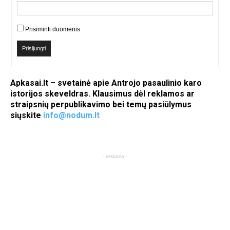
Prisiminti duomenis
Prisijungti
Apkasai.lt – svetainė apie Antrojo pasaulinio karo
istorijos skeveldras. Klausimus dėl reklamos ar
straipsnių perpublikavimo bei temų pasiūlymus
siųskite
info@nodum.lt
- reklama -