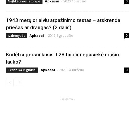
Apkasai
-
2020 16 sausio
Neįtikėtinos istorijos
0
1943 metų orlaivių atpažinimo testas – atskrenda
priešas ar draugas? (2 dalis)
Apkasai
-
2019 6 gruodžio
Įvairenybės
0
Kodėl supersunkusis T28 taip ir nepasiekė mūšio
lauko?
Apkasai
-
2020 24 birželio
Technika ir ginklai
0
- reklama -