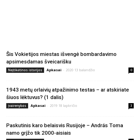
Šis Vokietijos miestas išvengė bombardavimo
apsimesdamas šveicarišku
Apkasai
-
2020 13 balandžio
Neįtikėtinos istorijos
0
1943 metų orlaivių atpažinimo testas – ar atskiriate
šiuos lėktuvus? (1 dalis)
Apkasai
-
2019 18 lapkričio
Įvairenybės
3
Paskutinis karo belaisvis Rusijoje – András Toma
namo grįžo tik 2000-aisiais