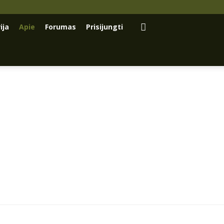
ija
Apie
Forumas
Prisijungti