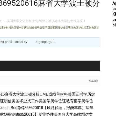
69520616麻省大学波士顿分
A
p
Apkasai.lt
K
p
je
›
美国大学文凭定制微/Q869520616麻省大学波士顿分校U
s
UMB成绩单材料美国证书学历定制造假毕业证学历证明国外毕业证明信美国毕业找工作美国学
ated
prieš 3 metai
by
ergerfgerg01
.
#11265
20616麻省大学波士顿分校UMB成绩单材料美国证书学历定
证明信美国毕业找工作美国学历学位证教育部学历学位
sachusetts Bos微Q869520616【诚聘代理，报酬丰厚】深洋
Q/微信869520616】专业办理美国各大学高端精仿文