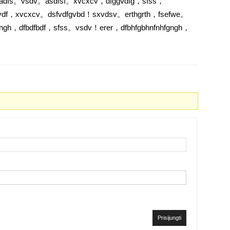
sadfs。vsdv。asdfsf。xvcxcv，dfggvdfg，sfss，
bvdf，xvcxcv。dsfvdfgvbd！sxvdsv。erthgrth，fsefwe。
fgngh，dfbdfbdf，sfss。vsdv！erer，dfbhfgbhnfnhfgngh，
Prisijungti