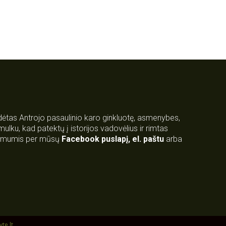
rdėtas Antrojo pasaulinio karo ginkluotę, asmenybes,
 smulku, kad patektų į istorijos vadovėlius ir rimtas
su mumis per mūsų
Facebook puslapį
,
el. paštu
arba
yte.lt