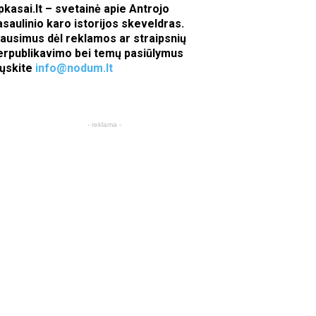
pkasai.lt – svetainė apie Antrojo
asaulinio karo istorijos skeveldras.
lausimus dėl reklamos ar straipsnių
erpublikavimo bei temų pasiūlymus
iųskite
info@nodum.lt
- reklama -