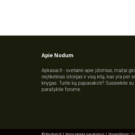
Apie Nodum
Apkasai.lt - svetainė apie įdomias, mažai gi
neįtikėtinas istorijas ir visą kitą, kas yra per
knygas. Turite ką papasakoti? Susisiekite 
parašykite forume.
© Nodum.lt | Visos teisės saugomos | Sprendimas:
Sb