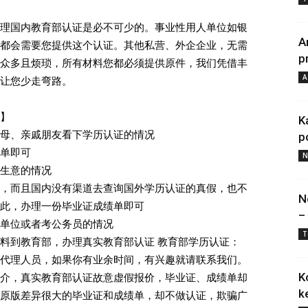
理国内教育部认证是必不可少的。事业性用人单位如银
A
都会需要您提供这个认证。其他私营、外企企业，无需
p
众多且烦琐，所有材料您都必须提供原件，我们凭借丰
A
让您少走弯路。
】
K
母、亲戚朋友看下学历认证的情况
p
单即可
N
生意的情况
，而且国内没有渠道去查询国外学历认证的真假，也不
N
此，办理一份毕业证成绩单即可
–
单位或者考公务员的情况
T
料到教育部，办理真实教育部认证 教育部学历认证：
代理人员，如果你有业余时间，有兴趣就请联系我们。
K
介，真实教育部认证故意虚假报价，毕业证、成绩单却
k
原版差异很大的毕业证和成绩单，却不做认证，欺骗广