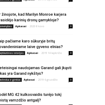
r žinojote, kad Marilyn Monroe karjera
rasidėjo karinių dronų gamykloje?
Apkasai
-
2020 8 kovo
smenybės
0
aip pačiame karo sūkuryje britų
ovandeniniame laive gyveno elnias?
Apkasai
-
2019 14 lapkričio
eįtikėtinos istorijos
0
eteisingai naudojamas Garand gali įkąsti
 kas yra Garand nykštys?
Apkasai
-
2019 6 gruodžio
echnika ir ginklai
0
odėl MG 42 kulkosvaidis turėjo tokį
eistą vamzdžio antgalį?