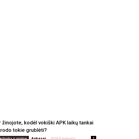
r žinojote, kodėl vokiški APK laikų tankai
trodo tokie grublėti?
Apkasai
-
2019 8 lapkričio
echnika ir ginklai
1