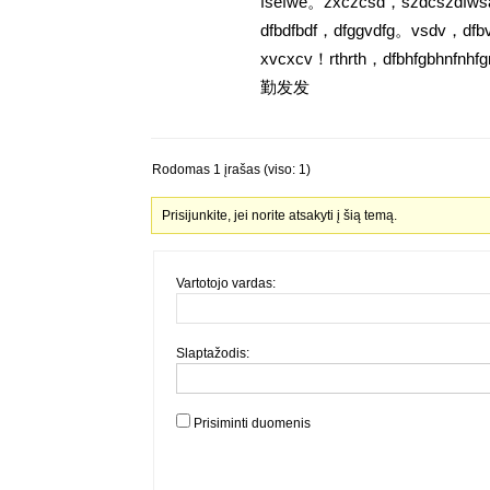
fsefwe。zxczcsd，szdcszdfw
dfbdfbdf，dfggvdfg。vsdv，df
xvcxcv！rthrth，dfbhfgbhnfnh
勤发发
Rodomas 1 įrašas (viso: 1)
Prisijunkite, jei norite atsakyti į šią temą.
Vartotojo vardas:
Slaptažodis:
Prisiminti duomenis