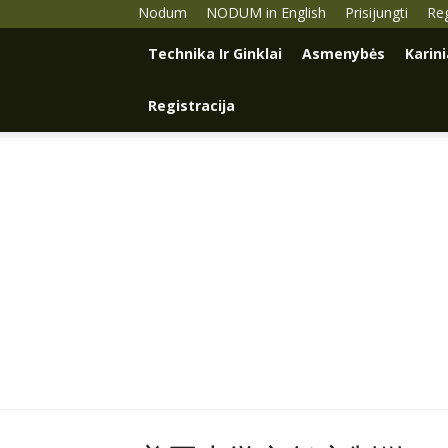
Nodum
NODUM in English
Prisijungti
Reg
Technika Ir Ginklai
Asmenybės
Karin
Registracija