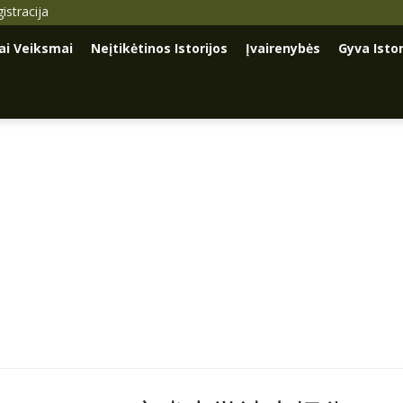
istracija
iai Veiksmai
Neįtikėtinos Istorijos
Įvairenybės
Gyva Istor