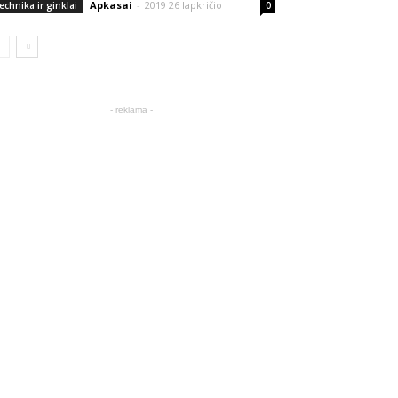
Apkasai
-
2019 26 lapkričio
echnika ir ginklai
0
- reklama -