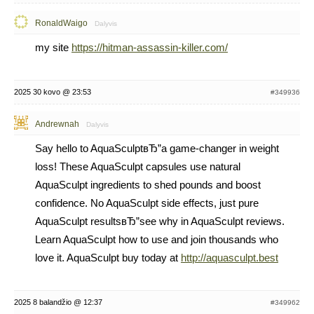
RonaldWaigo
Dalyvis
my site
https://hitman-assassin-killer.com/
2025 30 kovo @ 23:53
#349936
Andrewnah
Dalyvis
Say hello to AquaSculptвЂ”a game-changer in weight
loss! These AquaSculpt capsules use natural
AquaSculpt ingredients to shed pounds and boost
confidence. No AquaSculpt side effects, just pure
AquaSculpt resultsвЂ”see why in AquaSculpt reviews.
Learn AquaSculpt how to use and join thousands who
love it. AquaSculpt buy today at
http://aquasculpt.best
2025 8 balandžio @ 12:37
#349962