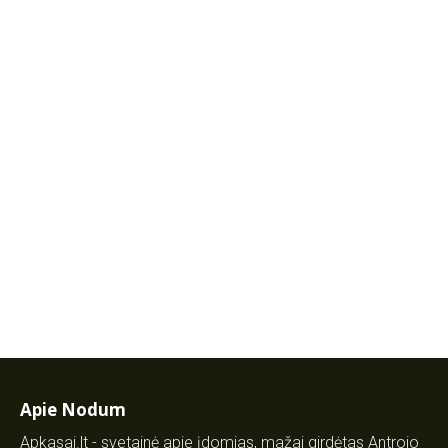
Apie Nodum
Apkasai.lt - svetainė apie įdomias, mažai girdėtas Antrojo