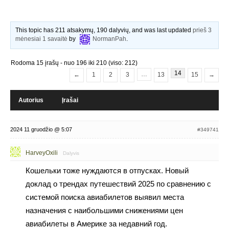
This topic has 211 atsakymų, 190 dalyvių, and was last updated
prieš 3
mėnesiai 1 savaitė
by
NormanPah
.
Rodoma 15 įrašų - nuo 196 iki 210 (viso: 212)
14
…
←
1
2
3
13
15
→
Autorius
Įrašai
2024 11 gruodžio @ 5:07
#349741
HarveyOxili
Dalyvis
Кошельки тоже нуждаются в отпусках. Новый
доклад о трендах путешествий 2025 по сравнению с
системой поиска авиабилетов выявил места
назначения с наибольшими снижениями цен
авиабилеты в Америке за недавний год.