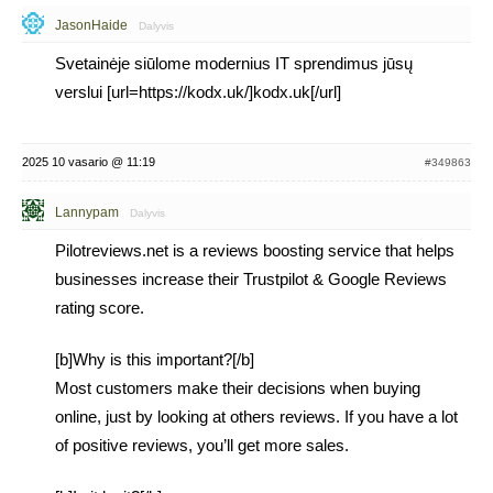
JasonHaide
Dalyvis
Svetainėje siūlome modernius IT sprendimus jūsų
verslui [url=https://kodx.uk/]kodx.uk[/url]
2025 10 vasario @ 11:19
#349863
Lannypam
Dalyvis
Pilotreviews.net is a reviews boosting service that helps
businesses increase their Trustpilot & Google Reviews
rating score.
[b]Why is this important?[/b]
Most customers make their decisions when buying
online, just by looking at others reviews. If you have a lot
of positive reviews, you’ll get more sales.