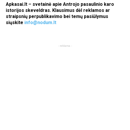
Apkasai.lt – svetainė apie Antrojo pasaulinio karo
istorijos skeveldras. Klausimus dėl reklamos ar
straipsnių perpublikavimo bei temų pasiūlymus
siųskite
info@nodum.lt
- reklama -