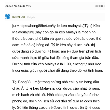
2026 3 sausio @ 4:16
#350466
KeithCed
Dalyvis
[url=https://bong88bet.co/ty-le-keo-malaysia/]Tỷ lệ Kèo
Malaysia[/url] (hay còn gọi là kèo Malay) là một hình
thức cá cược phổ biến và quen thuộc với các cược thủ
đam mê cá độ bóng đá. Tỷ lệ kèo này được biểu thị
dưới dạng số dương (+) hoặc âm (-) dựa trên phân tích
sức mạnh thực tế giữa hai đội bóng tham gia trận đấu.
Đơn vị tính của kèo Malaysia là 1.00, tương tự như kèo
Indonesia, giúp người chơi dễ dàng theo dõi và tính toán.
Tại Bong88 – một trong những nhà cái uy tín hàng đầu
châu Á, tỷ lệ kèo Malaysia luôn được cập nhật rõ ràng,
minh bạch và chi tiết. Nhà cái dựa vào các yếu tố như
phong độ, đội hình, lịch sử đối đầu để đưa ra odds hợp
lý. Số tiền thắng cược sẽ được tính dựa trên tỷ lệ odds