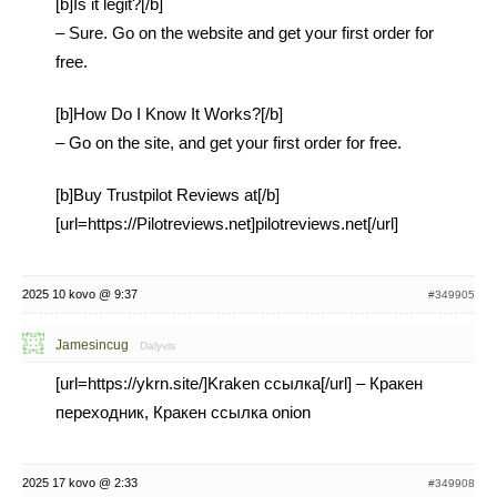
[b]Is it legit?[/b]
– Sure. Go on the website and get your first order for
free.
[b]How Do I Know It Works?[/b]
– Go on the site, and get your first order for free.
[b]Buy Trustpilot Reviews at[/b]
[url=https://Pilotreviews.net]pilotreviews.net[/url]
2025 10 kovo @ 9:37
#349905
Jamesincug
Dalyvis
[url=https://ykrn.site/]Kraken ссылка[/url] – Кракен
переходник, Кракен ссылка onion
2025 17 kovo @ 2:33
#349908