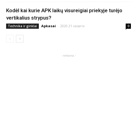
Kodėl kai kurie APK laikų visureigiai priekyje turėjo
vertikalius strypus?
Apkasai
-
2020 21 vasario
Technika ir ginklai
0
- reklama -