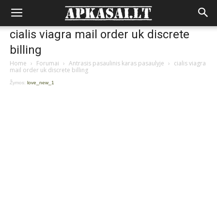
cialis viagra mail order uk discrete
billing
Home
›
Forumai
›
Antrasis pasaulinis karas pasaulyje
›
cialis viagra
mail order uk discrete billing
Žymos:
love_new_1