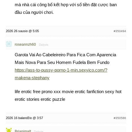
mà nhà cái công bố kết hợp với số tiền đặt cược ban
đầu của người chơi.
2026 26 sausio @ 5:05
#350494
roseannzh60
Dalyvis
Garota Vai Ao Cabeleireiro Para Fica Com Aparencia
Mais Nova Para Seu Homem Fudela Bem Fundo
https://ass-to-pussy-porno-1-min.sexyico.com/?
makena-stephany
life erotic free prono xxx movie erotic fanfiction sexy hot
erotic stories erotic puzzle
2026 16 balandžio @ 3:57
#350586
Brianimalt
Dalyvis