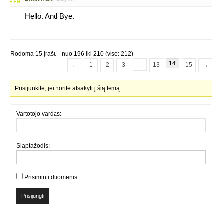
Hello. And Bye.
Rodoma 15 įrašų - nuo 196 iki 210 (viso: 212)
14
…
←
1
2
3
13
15
→
Prisijunkite, jei norite atsakyti į šią temą.
Vartotojo vardas:
Slaptažodis:
Prisiminti duomenis
Prisijungti