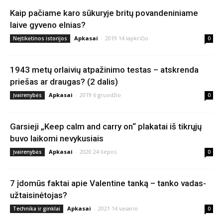
Kaip pačiame karo sūkuryje britų povandeniniame
laive gyveno elnias?
Apkasai
-
2019 14 lapkričio
Neįtikėtinos istorijos
0
1943 metų orlaivių atpažinimo testas – atskrenda
priešas ar draugas? (2 dalis)
Apkasai
-
2019 6 gruodžio
Įvairenybės
0
Garsieji „Keep calm and carry on“ plakatai iš tikrųjų
buvo laikomi nevykusiais
Apkasai
-
2020 24 liepos
Įvairenybės
0
7 įdomūs faktai apie Valentine tanką – tanko vadas-
užtaisinėtojas?
Apkasai
-
2021 14 vasario
Technika ir ginklai
0