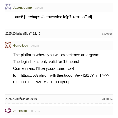
Jasonbeamp
Dalyvis
такой [url=https://kentcasino.io]р7 казино[/url]
2025 26 balandžio @ 12:43
#350016
Garrettcog
Dalyvis
The platform where you will experience an orgasm!
The login link is only valid for 12 hours!
Come in and I’ll be yours tomorrow!
[url=https://p87phrc.myflirtfiesta.com/ew42t1p?m=1]>>>
GO TO THE WEBSITE <<<[/url]
2025 26 birželio @ 20:10
#350094
Jamesicell
Dalyvis