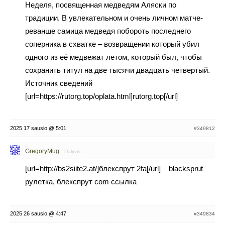
Неделя, посвященная медведям Аляски по
традиции. В увлекательном и очень личном матче-
реванше самица медведя побороть последнего
соперника в схватке – возвращении который убил
одного из её медвежат летом, который был, чтобы
сохранить титул на две тысячи двадцать четвертый.
Источник сведений
[url=https://rutorg.top/oplata.html]rutorg.top[/url]
2025 17 sausio @ 5:01
#349812
GregoryMug
Dalyvis
[url=http://bs2siite2.at/]блекспрут 2fa[/url] – blacksprut
рулетка, блекспрут com ссылка
2025 26 sausio @ 4:47
#349834