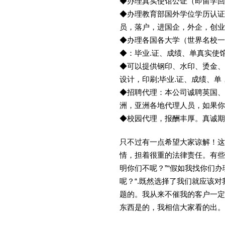
◆办理真实使馆公证（即留学
◆办理教育部国外学位学历认证
员，落户，进国企，外企，创
◆办理各国各大学（世界名校
◆：毕业.证、成绩、单真实使
◆可以提供钢印、水印、烫金、
设计，印刷;毕业.证、成绩、
◆招聘代理：本公司诚聘英国、
洲，亚洲各地代理人员，如果你
◆校园代理，报酬丰厚。真诚期待
只不过有一点希望大家谅解！这
情，担着很重的法律责任。有些
明你们不呢？”“假如我找你们办
呢？“.既然选择了我们就应该
题的。我从来不催我的客户一定
东西是的，我相信大家看的出。金