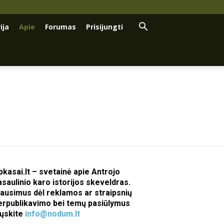
ija
Apie
Forumas
Prisijungti
pkasai.lt – svetainė apie Antrojo
asaulinio karo istorijos skeveldras.
lausimus dėl reklamos ar straipsnių
erpublikavimo bei temų pasiūlymus
iųskite
info@nodum.lt