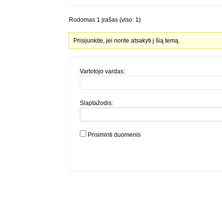
Rodomas 1 įrašas (viso: 1)
Prisijunkite, jei norite atsakyti į šią temą.
Vartotojo vardas:
Slaptažodis:
Prisiminti duomenis