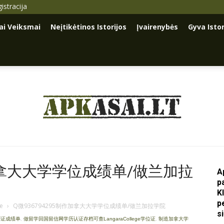
istracija
iai Veiksmai
Neįtikėtinos Istorijos
Įvairenybės
Gyva Istor
Apkasai.lt
作加拿大大学学位成绩单/做兰加拉
A
p
K
p
je
›
Q微936794295制作加拿大大学学位成绩单/做兰加拉学院
s
业证成绩单
,
做留学回国留信网学历认证存档可查LangaraCollege学位证
,
制造加拿大学