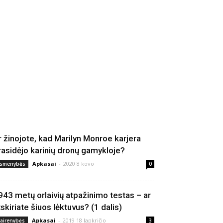
r žinojote, kad Marilyn Monroe karjera
rasidėjo karinių dronų gamykloje?
Apkasai
-
2020 8 kovo
smenybės
0
943 metų orlaivių atpažinimo testas – ar
tskiriate šiuos lėktuvus? (1 dalis)
Apkasai
-
2019 18 lapkričio
vairenybės
3