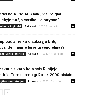
odėl kai kurie APK laikų visureigiai
riekyje turėjo vertikalius strypus?
Apkasai
-
2020 21 vasario
echnika ir ginklai
0
aip pačiame karo sūkuryje britų
ovandeniniame laive gyveno elnias?
Apkasai
-
2019 14 lapkričio
eįtikėtinos istorijos
0
askutinis karo belaisvis Rusijoje –
ndrás Toma namo grįžo tik 2000-aisiais
Apkasai
-
2020 16 sausio
eįtikėtinos istorijos
0