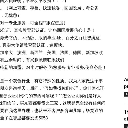
回国人员证明，不成功不收费！！！）
。（网上可查、存档、快速稳妥，回国发展，考公务
业，无忧愁）
一对一专业服务，可全程**跟踪进度）
馆公证、真实教育部认证。让您回国发展信心十足！
激光防伪、凹凸版、版的毕业.证、百分之百让您满意、
单，真实大使馆教育部认证，速度快。
加拿大、澳洲、新西兰、美国、法国、德国、新加坡欧
有业余时间，有兴趣就请联系我们
您的加盟。24小时服务 为您服务 专业服务,使命必赴！
A
是一个灰色行业，有它特殊的性质。我为大家做这个事
p
朋友咨询半天，后问，“假如我找你们办理，你们怎么证
A
理怎么证明你们的东西可靠呢？” “怎么证明你们是好人
对我们信任，买东西都要货比三家，这我是完全没有任何问
要在我这里办理，也从来不客户多咨询几家，毕竟谁的
1
子在哪里都要发光5053
a
Į