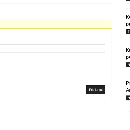
K
p
T
K
p
N
P
A
Prisijungti
N