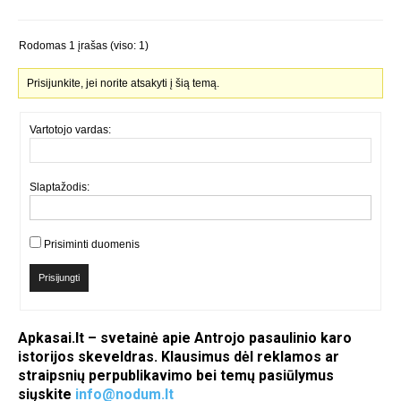
Rodomas 1 įrašas (viso: 1)
Prisijunkite, jei norite atsakyti į šią temą.
Vartotojo vardas:
Slaptažodis:
Prisiminti duomenis
Prisijungti
Apkasai.lt – svetainė apie Antrojo pasaulinio karo
istorijos skeveldras. Klausimus dėl reklamos ar
straipsnių perpublikavimo bei temų pasiūlymus
siųskite
info@nodum.lt