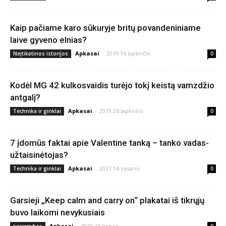
Kaip pačiame karo sūkuryje britų povandeniniame
laive gyveno elnias?
Apkasai
-
2019 14 lapkričio
Neįtikėtinos istorijos
0
Kodėl MG 42 kulkosvaidis turėjo tokį keistą vamzdžio
antgalį?
Apkasai
-
2019 26 lapkričio
Technika ir ginklai
0
7 įdomūs faktai apie Valentine tanką – tanko vadas-
užtaisinėtojas?
Apkasai
-
2021 14 vasario
Technika ir ginklai
0
Garsieji „Keep calm and carry on“ plakatai iš tikrųjų
buvo laikomi nevykusiais
Apkasai
-
2020 24 liepos