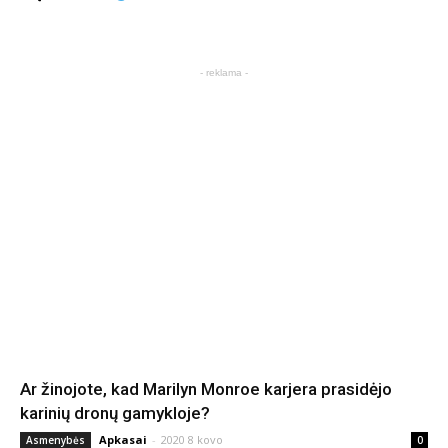
- reklama -
Ar žinojote, kad Marilyn Monroe karjera prasidėjo
karinių dronų gamykloje?
Apkasai
-
2020 8 kovo
Asmenybės
0