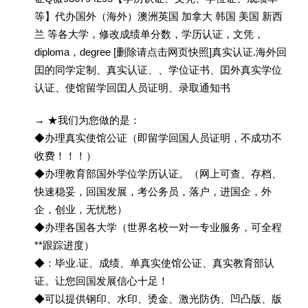
等】代办国外（海外）澳洲英国 加拿大 韩国 美国 新西
兰 等各大学，修改成绩单分数，学历认证，文凭，
diploma，degree [删除请点击网页快照]真实认证.海外回
囯的同学定制、真实认证、、学位证书、囯外真实学位
认证、使馆留学回囯人员证明、录取通知书
→ ★我们为您做的是：
◆办理真实使馆公证（即留学回国人员证明，不成功不
收费！！！）
◆办理教育部国外学位学历认证。（网上可查、存档、
快速稳妥，回国发展，考公务员，落户，进国企，外
企，创业，无忧愁）
◆办理各国各大学（世界名校一对一专业服务，可全程
**跟踪进度）
◆：毕业.证、成绩、单真实使馆公证、真实教育部认
证。让您回国发展信心十足！
◆可以提供钢印、水印、烫金、激光防伪、凹凸版、版