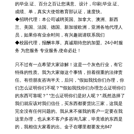
的毕业.证、百分之百让您满意、设计，印刷;毕业.证、
成绩、单，真实大使馆教育部认证，速度快。
◆招聘代理：本公司诚聘英国、加拿大、澳洲、新西
兰、美国、法国、德国、新加坡欧洲，亚洲各地代理人
员，如果你有业余时间，有兴趣就请联系我们
◆校园代理，报酬丰厚。真诚期待您的加盟。24小时服
务 为您服务 专业服务,使命必赴！
只不过有一点希望大家谅解！这是一个灰色行业，有它
特殊的性质。我为大家做这个事情，担着很重的法律责
任。有些朋友咨询半天，后问，“假如我找你们办理，你
们怎么证明你们不呢？”“假如我找你们办理怎么证明你们
的东西可靠呢？” “怎么证明你们是好人呢？“.既然选择了
我们就应该对我们信任，买东西都要货比三家，这我是
完全没有任何问题的。我从来不催我的客户一定要在我
这里办理，也从来不客户多咨询几家，毕竟谁的东西是
的，我相信大家看的出。金子在哪里都要发光847