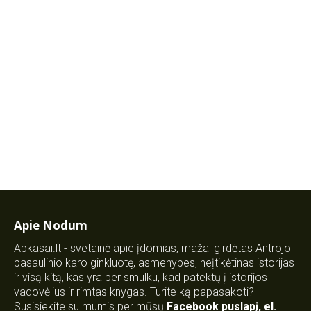
Apie Nodum
Apkasai.lt - svetainė apie įdomias, mažai girdėtas Antrojo
pasaulinio karo ginkluotę, asmenybes, neįtikėtinas istorijas
ir visą kitą, kas yra per smulku, kad patektų į istorijos
vadovėlius ir rimtas knygas. Turite ką papasakoti?
Susisiekite su mumis per mūsų
Facebook puslapį
,
el.