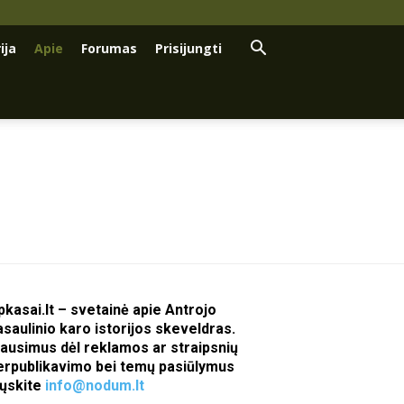
ija
Apie
Forumas
Prisijungti
pkasai.lt – svetainė apie Antrojo
asaulinio karo istorijos skeveldras.
lausimus dėl reklamos ar straipsnių
erpublikavimo bei temų pasiūlymus
iųskite
info@nodum.lt