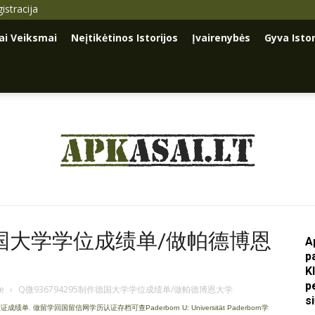
istracija
iai Veiksmai
Neįtikėtinos Istorijos
Įvairenybės
Gyva Istor
Apkasai.lt
作德国大学学位成绩单/做帕德博恩
A
p
K
p
je
›
Q微936794295制作德国大学学位成绩单/做帕德博恩大学
s
业证成绩单
,
做留学回国留信网学历认证存档可查Paderborn U: Universität Paderborn学