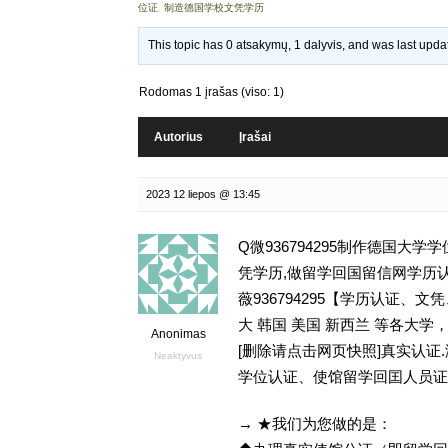
位证
,
制造德国学校文凭学历
This topic has 0 atsakymų, 1 dalyvis, and was last upd
Rodomas 1 įrašas (viso: 1)
Autorius
Įrašai
2023 12 liepos @ 13:45
Q微936794295制作德国大
凭学历,做留学回国留信网学历认证存档可查P
薇936794295【学历认证
大 韩国 美国 新西兰 等各大学，
Anonimas
[删除请点击网页快照]真实认
Neaktyvus
学位认证、使馆留学回囯人员证
→ ★我们为您做的是：