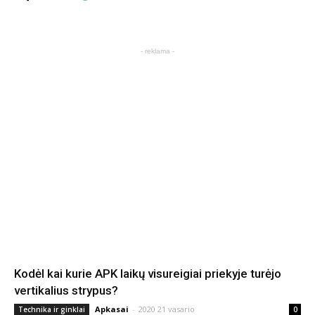
- reklama -
Kodėl kai kurie APK laikų visureigiai priekyje turėjo
vertikalius strypus?
Apkasai
-
2020 21 vasario
Technika ir ginklai
0