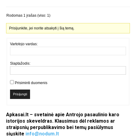
Rodomas 1 įrašas (viso: 1)
Prisijunkite, jei norite atsakyti į šią temą.
Vartotojo vardas:
Slaptažodis:
Prisiminti duomenis
Prisijungti
Apkasai.lt – svetainė apie Antrojo pasaulinio karo
istorijos skeveldras. Klausimus dėl reklamos ar
straipsnių perpublikavimo bei temų pasiūlymus
siųskite
info@nodum.lt