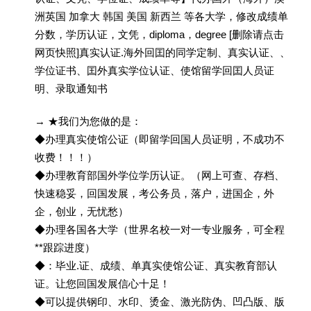
洲英国 加拿大 韩国 美国 新西兰 等各大学，修改成绩单
分数，学历认证，文凭，diploma，degree [删除请点击
网页快照]真实认证.海外回囯的同学定制、真实认证、、
学位证书、囯外真实学位认证、使馆留学回囯人员证
明、录取通知书
→ ★我们为您做的是：
◆办理真实使馆公证（即留学回国人员证明，不成功不
收费！！！）
◆办理教育部国外学位学历认证。（网上可查、存档、
快速稳妥，回国发展，考公务员，落户，进国企，外
企，创业，无忧愁）
◆办理各国各大学（世界名校一对一专业服务，可全程
**跟踪进度）
◆：毕业.证、成绩、单真实使馆公证、真实教育部认
证。让您回国发展信心十足！
◆可以提供钢印、水印、烫金、激光防伪、凹凸版、版