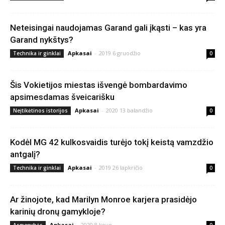
Neteisingai naudojamas Garand gali įkąsti – kas yra
Garand nykštys?
Apkasai
-
2019 6 gruodžio
Technika ir ginklai
0
Šis Vokietijos miestas išvengė bombardavimo
apsimesdamas šveicarišku
Apkasai
-
2020 13 balandžio
Neįtikėtinos istorijos
0
Kodėl MG 42 kulkosvaidis turėjo tokį keistą vamzdžio
antgalį?
Apkasai
-
2019 26 lapkričio
Technika ir ginklai
0
Ar žinojote, kad Marilyn Monroe karjera prasidėjo
karinių dronų gamykloje?
Apkasai
-
2020 8 kovo