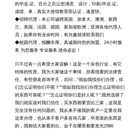
的毕业.证、百分之百让您满意、设计，印刷;毕业.证、
成绩、单，真实大使馆教育部认证，速度快。
◆招聘代理：本公司诚聘英国、加拿大、澳洲、新西
兰、美国、法国、德国、新加坡欧洲，亚洲各地代理人
员，如果你有业余时间，有兴趣就请联系我们
◆校园代理，报酬丰厚。真诚期待您的加盟。24小时服
务 为您服务 专业服务,使命必赴！
只不过有一点希望大家谅解！这是一个灰色行业，有它
特殊的性质。我为大家做这个事情，担着很重的法律责
任。有些朋友咨询半天，后问，“假如我找你们办理，你
们怎么证明你们不呢？”“假如我找你们办理怎么证明你们
的东西可靠呢？” “怎么证明你们是好人呢？“.既然选择了
我们就应该对我们信任，买东西都要货比三家，这我是
完全没有任何问题的。我从来不催我的客户一定要在我
这里办理，也从来不客户多咨询几家，毕竟谁的东西是
的，我相信大家看的出。金子在哪里都要发光2986