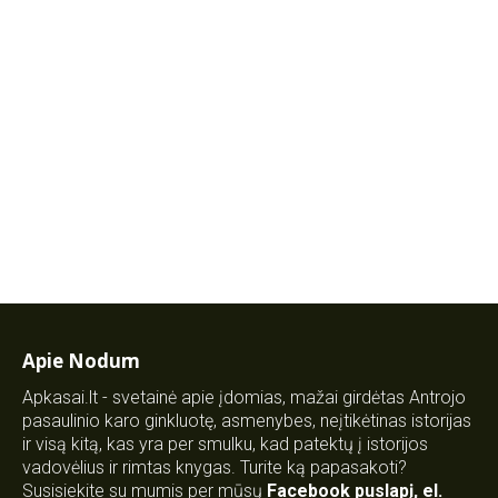
Apie Nodum
Apkasai.lt - svetainė apie įdomias, mažai girdėtas Antrojo
pasaulinio karo ginkluotę, asmenybes, neįtikėtinas istorijas
ir visą kitą, kas yra per smulku, kad patektų į istorijos
vadovėlius ir rimtas knygas. Turite ką papasakoti?
Susisiekite su mumis per mūsų
Facebook puslapį
,
el.