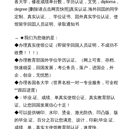
各大学，修改成绩单分数，学历认证，文凭，diploma，
degree [删除请点击网页快照]真实认证.海外回囯的同学
定制、真实认证、、学位证书、囯外真实学位认证、使
馆留学回囯人员证明、录取通知书
→ ★我们为您做的是：
◆办理真实使馆公证（即留学回国人员证明，不成功不
收费！！！）
◆办理教育部国外学位学历认证。（网上可查、存档、
快速稳妥，回国发展，考公务员，落户，进国企，外
企，创业，无忧愁）
◆办理各国各大学（世界名校一对一专业服务，可全程
**跟踪进度）
◆：毕业.证、成绩、单真实使馆公证、真实教育部认
证。让您回国发展信心十足！
◆可以提供钢印、水印、烫金、激光防伪、凹凸版、版
的毕业.证、百分之百让您满意、设计，印刷;毕业.证、
成绩、单，真实大使馆教育部认证，速度快。