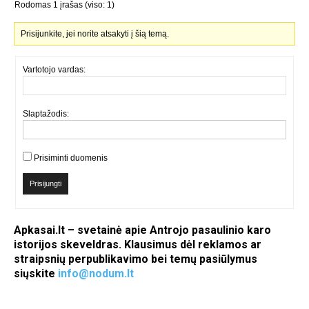
Rodomas 1 įrašas (viso: 1)
Prisijunkite, jei norite atsakyti į šią temą.
Vartotojo vardas:
Slaptažodis:
Prisiminti duomenis
Prisijungti
Apkasai.lt – svetainė apie Antrojo pasaulinio karo
istorijos skeveldras. Klausimus dėl reklamos ar
straipsnių perpublikavimo bei temų pasiūlymus
siųskite
info@nodum.lt