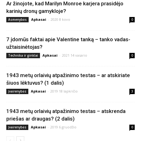
Ar žinojote, kad Marilyn Monroe karjera prasidėjo
karinių dronų gamykloje?
Apkasai
-
2020 8 kovo
Asmenybės
0
7 įdomūs faktai apie Valentine tanką – tanko vadas-
užtaisinėtojas?
Apkasai
-
2021 14 vasario
Technika ir ginklai
0
1943 metų orlaivių atpažinimo testas – ar atskiriate
šiuos lėktuvus? (1 dalis)
Apkasai
-
2019 18 lapkričio
Įvairenybės
3
1943 metų orlaivių atpažinimo testas – atskrenda
priešas ar draugas? (2 dalis)
Apkasai
-
2019 6 gruodžio
Įvairenybės
0