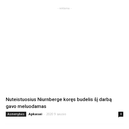
- reklama -
Nuteistuosius Niurnberge koręs budelis šį darbą
gavo meluodamas
Apkasai
-
2020 9 sausio
Asmenybės
0