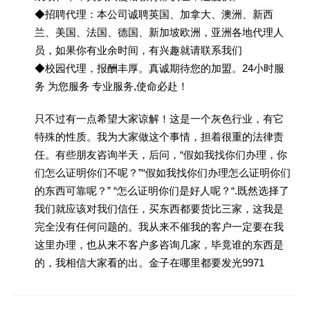
◆招聘代理：本公司诚聘英国、加拿大、澳洲、新西
兰、美国、法国、德国、新加坡欧洲，亚洲各地代理人
员，如果你有业余时间，有兴趣就请联系我们
◆校园代理，报酬丰厚。真诚期待您的加盟。24小时服
务 为您服务 专业服务,使命必赴！
只不过有一点希望大家谅解！这是一个灰色行业，有它
特殊的性质。我为大家做这个事情，担着很重的法律责
任。有些朋友咨询半天，后问，“假如我找你们办理，你
们怎么证明你们不呢？”“假如我找你们办理怎么证明你们
的东西可靠呢？” “怎么证明你们是好人呢？“.既然选择了
我们就应该对我们信任，买东西都要货比三家，这我是
完全没有任何问题的。我从来不催我的客户一定要在我
这里办理，也从来不客户多咨询几家，毕竟谁的东西是
的，我相信大家看的出。金子在哪里都要发光9971