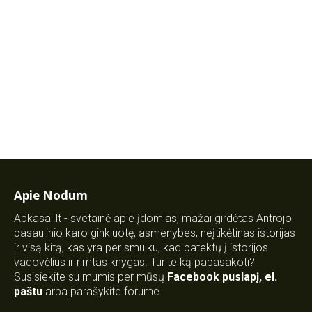
Apie Nodum
Apkasai.lt - svetainė apie įdomias, mažai girdėtas Antrojo
pasaulinio karo ginkluotę, asmenybes, neįtikėtinas istorijas
ir visą kitą, kas yra per smulku, kad patektų į istorijos
vadovėlius ir rimtas knygas. Turite ką papasakoti?
Susisiekite su mumis per mūsų
Facebook puslapį
,
el.
paštu
arba parašykite forume.