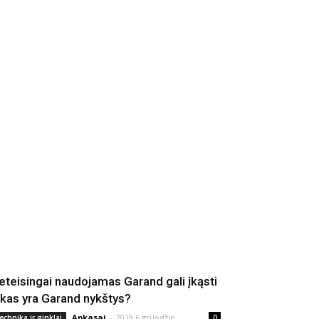
eteisingai naudojamas Garand gali įkąsti
 kas yra Garand nykštys?
Apkasai
-
2019 6 gruodžio
echnika ir ginklai
0