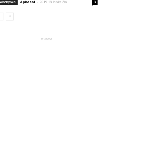
Apkasai
-
2019 18 lapkričio
vairenybės
3
- reklama -