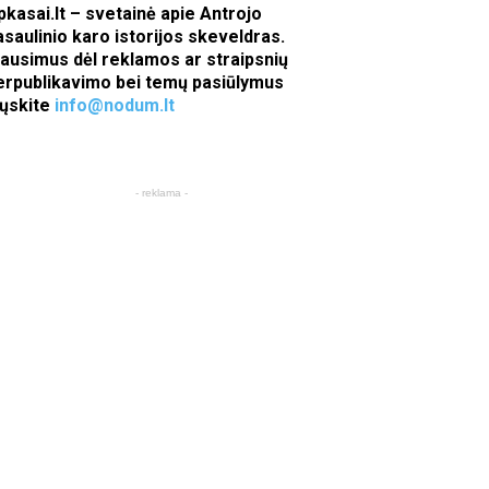
pkasai.lt – svetainė apie Antrojo
asaulinio karo istorijos skeveldras.
lausimus dėl reklamos ar straipsnių
erpublikavimo bei temų pasiūlymus
iųskite
info@nodum.lt
- reklama -