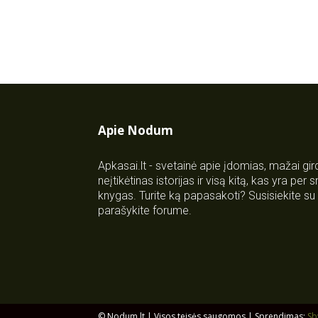
Apie Nodum
Apkasai.lt - svetainė apie įdomias, mažai gi
neįtikėtinas istorijas ir visą kitą, kas yra per
knygas. Turite ką papasakoti? Susisiekite 
parašykite forume.
© Nodum.lt | Visos teisės saugomos | Sprendimas:
Sb