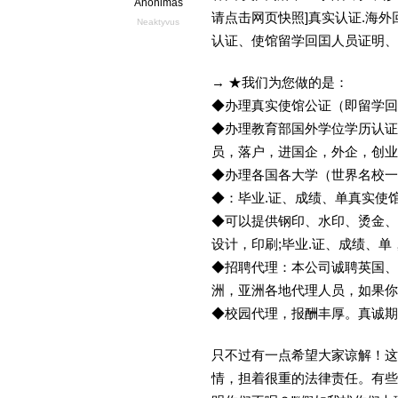
Anonimas
请点击网页快照]真实认证.海
Neaktyvus
认证、使馆留学回囯人员证明、
→ ★我们为您做的是：
◆办理真实使馆公证（即留学
◆办理教育部国外学位学历认证
员，落户，进国企，外企，创
◆办理各国各大学（世界名校
◆：毕业.证、成绩、单真实使
◆可以提供钢印、水印、烫金、
设计，印刷;毕业.证、成绩、
◆招聘代理：本公司诚聘英国、
洲，亚洲各地代理人员，如果你
◆校园代理，报酬丰厚。真诚期待
只不过有一点希望大家谅解！这
情，担着很重的法律责任。有些