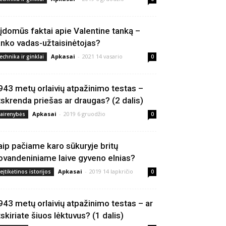
 įdomūs faktai apie Valentine tanką –
anko vadas-užtaisinėtojas?
Apkasai
-
2021 14 vasario
echnika ir ginklai
0
943 metų orlaivių atpažinimo testas –
tskrenda priešas ar draugas? (2 dalis)
Apkasai
-
2019 6 gruodžio
vairenybės
0
aip pačiame karo sūkuryje britų
ovandeniniame laive gyveno elnias?
Apkasai
-
2019 14 lapkričio
eįtikėtinos istorijos
0
943 metų orlaivių atpažinimo testas – ar
tskiriate šiuos lėktuvus? (1 dalis)