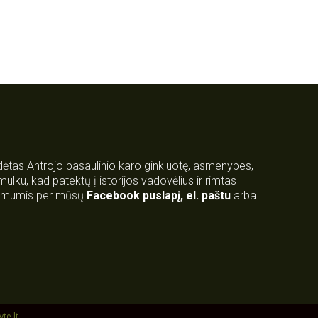
rdėtas Antrojo pasaulinio karo ginkluotę, asmenybes,
 smulku, kad patektų į istorijos vadovėlius ir rimtas
su mumis per mūsų
Facebook puslapį
,
el. paštu
arba
yte.lt