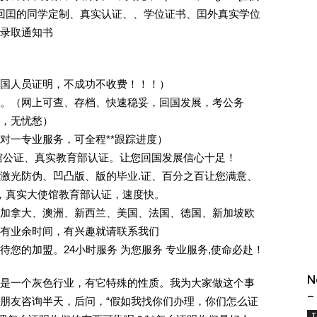
外回囯的同学定制、真实认证、、学位证书、囯外真实学位
录取通知书
回国人员证明，不成功不收费！！！）
。（网上可查、存档、快速稳妥，回国发展，考公务
业，无忧愁）
一对一专业服务，可全程**跟踪进度）
馆公证、真实教育部认证。让您回国发展信心十足！
激光防伪、凹凸版、版的毕业.证、百分之百让您满意、
单，真实大使馆教育部认证，速度快。
加拿大、澳洲、新西兰、美国、法国、德国、新加坡欧
有业余时间，有兴趣就请联系我们
您的加盟。24小时服务 为您服务 专业服务,使命必赴！
N
是一个灰色行业，有它特殊的性质。我为大家做这个事
–
朋友咨询半天，后问，“假如我找你们办理，你们怎么证
T