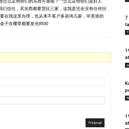
理怎么证明你们的东西可靠呢？” “怎么证明你们是好人
对我们信任，买东西都要货比三家，这我是完全没有任何问
要在我这里办理，也从来不客户多咨询几家，毕竟谁的
7
子在哪里都要发光8930
t
T
1
a
Į
K
p
N
1
a
Prisijungti