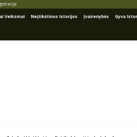
istracija
iai Veiksmai
Neįtikėtinos Istorijos
Įvairenybės
Gyva Istor