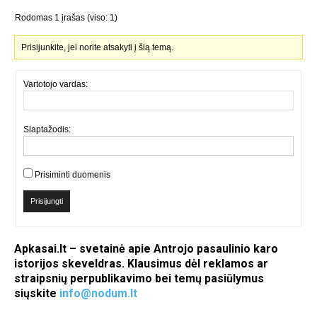
Rodomas 1 įrašas (viso: 1)
Prisijunkite, jei norite atsakyti į šią temą.
Vartotojo vardas:
Slaptažodis:
Prisiminti duomenis
Prisijungti
Apkasai.lt – svetainė apie Antrojo pasaulinio karo
istorijos skeveldras. Klausimus dėl reklamos ar
straipsnių perpublikavimo bei temų pasiūlymus
siųskite
info@nodum.lt