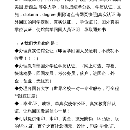
美国 新西兰 等各大学，修改成绩单分数，学历认证，文
凭，diploma，degree [删除请点击网页快照]真实认证.海
外回囯的同学定制、真实认证、、学位证书、囯外真实
学位认证、使馆留学回囯人员证明、录取通知书
→ ★我们为您做的是：
◆办理真实使馆公证（即留学回国人员证明，不成功不
收费！！！）
◆办理教育部国外学位学历认证。（网上可查、存档、
快速稳妥，回国发展，考公务员，落户，进国企，外
企，创业，无忧愁）
◆办理各国各大学（世界名校一对一专业服务，可全程
**跟踪进度）
◆：毕业.证、成绩、单真实使馆公证、真实教育部认
证。让您回国发展信心十足！
◆可以提供钢印、水印、烫金、激光防伪、凹凸版、版
的毕业.证、百分之百让您满意、设计，印刷;毕业.证、