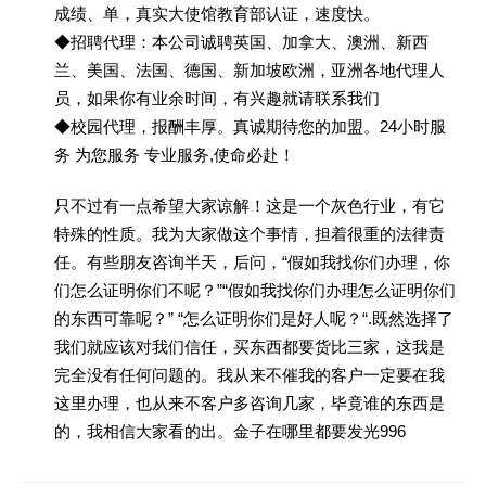
成绩、单，真实大使馆教育部认证，速度快。
◆招聘代理：本公司诚聘英国、加拿大、澳洲、新西
兰、美国、法国、德国、新加坡欧洲，亚洲各地代理人
员，如果你有业余时间，有兴趣就请联系我们
◆校园代理，报酬丰厚。真诚期待您的加盟。24小时服
务 为您服务 专业服务,使命必赴！
只不过有一点希望大家谅解！这是一个灰色行业，有它
特殊的性质。我为大家做这个事情，担着很重的法律责
任。有些朋友咨询半天，后问，“假如我找你们办理，你
们怎么证明你们不呢？”“假如我找你们办理怎么证明你们
的东西可靠呢？” “怎么证明你们是好人呢？“.既然选择了
我们就应该对我们信任，买东西都要货比三家，这我是
完全没有任何问题的。我从来不催我的客户一定要在我
这里办理，也从来不客户多咨询几家，毕竟谁的东西是
的，我相信大家看的出。金子在哪里都要发光996