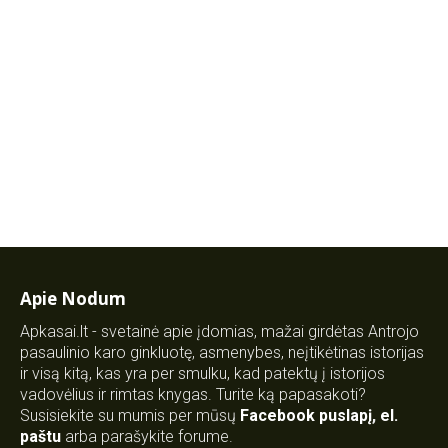
Apie Nodum
Apkasai.lt - svetainė apie įdomias, mažai girdėtas Antrojo
pasaulinio karo ginkluotę, asmenybes, neįtikėtinas istorijas
ir visą kitą, kas yra per smulku, kad patektų į istorijos
vadovėlius ir rimtas knygas. Turite ką papasakoti?
Susisiekite su mumis per mūsų
Facebook puslapį
,
el.
paštu
arba parašykite forume.