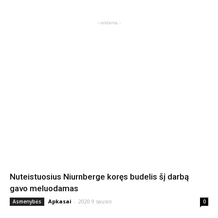
- reklama -
Nuteistuosius Niurnberge koręs budelis šį darbą
gavo meluodamas
Apkasai
-
2020 9 sausio
Asmenybės
0