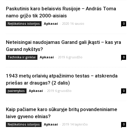
Paskutinis karo belaisvis Rusijoje – András Toma
namo grįžo tik 2000-aisiais
Apkasai
-
2020 16 sausio
Neįtikėtinos istorijos
0
Neteisingai naudojamas Garand gali įkąsti – kas yra
Garand nykštys?
Apkasai
-
2019 6 gruodžio
Technika ir ginklai
0
1943 metų orlaivių atpažinimo testas – atskrenda
priešas ar draugas? (2 dalis)
Apkasai
-
2019 6 gruodžio
Įvairenybės
0
Kaip pačiame karo sūkuryje britų povandeniniame
laive gyveno elnias?
Apkasai
-
2019 14 lapkričio
Neįtikėtinos istorijos
0