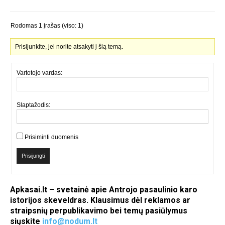
Rodomas 1 įrašas (viso: 1)
Prisijunkite, jei norite atsakyti į šią temą.
Vartotojo vardas:
Slaptažodis:
Prisiminti duomenis
Prisijungti
Apkasai.lt – svetainė apie Antrojo pasaulinio karo
istorijos skeveldras. Klausimus dėl reklamos ar
straipsnių perpublikavimo bei temų pasiūlymus
siųskite
info@nodum.lt