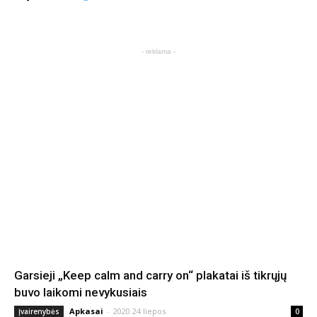
- reklama -
Garsieji „Keep calm and carry on“ plakatai iš tikrųjų
buvo laikomi nevykusiais
Apkasai
-
2020 24 liepos
Įvairenybės
0