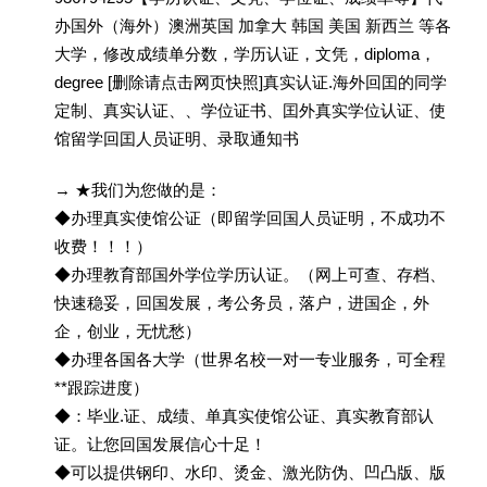
办国外（海外）澳洲英国 加拿大 韩国 美国 新西兰 等各
大学，修改成绩单分数，学历认证，文凭，diploma，
degree [删除请点击网页快照]真实认证.海外回囯的同学
定制、真实认证、、学位证书、囯外真实学位认证、使
馆留学回囯人员证明、录取通知书
→ ★我们为您做的是：
◆办理真实使馆公证（即留学回国人员证明，不成功不
收费！！！）
◆办理教育部国外学位学历认证。（网上可查、存档、
快速稳妥，回国发展，考公务员，落户，进国企，外
企，创业，无忧愁）
◆办理各国各大学（世界名校一对一专业服务，可全程
**跟踪进度）
◆：毕业.证、成绩、单真实使馆公证、真实教育部认
证。让您回国发展信心十足！
◆可以提供钢印、水印、烫金、激光防伪、凹凸版、版