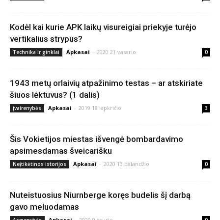
Kodėl kai kurie APK laikų visureigiai priekyje turėjo
vertikalius strypus?
Apkasai
-
2020 21 vasario
Technika ir ginklai
0
1943 metų orlaivių atpažinimo testas – ar atskiriate
šiuos lėktuvus? (1 dalis)
Apkasai
-
2019 18 lapkričio
Įvairenybės
3
Šis Vokietijos miestas išvengė bombardavimo
apsimesdamas šveicarišku
Apkasai
-
2020 13 balandžio
Neįtikėtinos istorijos
0
Nuteistuosius Niurnberge koręs budelis šį darbą
gavo meluodamas
Apkasai
-
2020 9 sausio