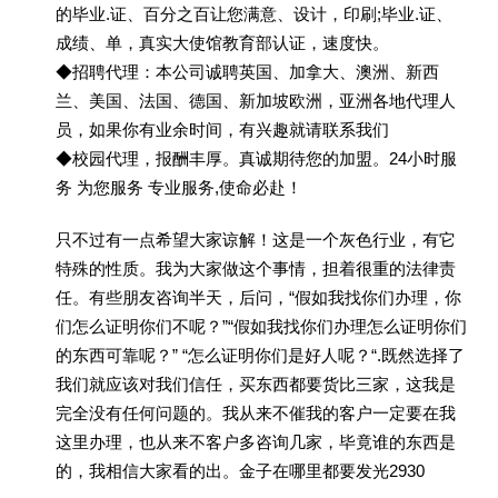
的毕业.证、百分之百让您满意、设计，印刷;毕业.证、
成绩、单，真实大使馆教育部认证，速度快。
◆招聘代理：本公司诚聘英国、加拿大、澳洲、新西
兰、美国、法国、德国、新加坡欧洲，亚洲各地代理人
员，如果你有业余时间，有兴趣就请联系我们
◆校园代理，报酬丰厚。真诚期待您的加盟。24小时服
务 为您服务 专业服务,使命必赴！
只不过有一点希望大家谅解！这是一个灰色行业，有它
特殊的性质。我为大家做这个事情，担着很重的法律责
任。有些朋友咨询半天，后问，“假如我找你们办理，你
们怎么证明你们不呢？”“假如我找你们办理怎么证明你们
的东西可靠呢？” “怎么证明你们是好人呢？“.既然选择了
我们就应该对我们信任，买东西都要货比三家，这我是
完全没有任何问题的。我从来不催我的客户一定要在我
这里办理，也从来不客户多咨询几家，毕竟谁的东西是
的，我相信大家看的出。金子在哪里都要发光2930