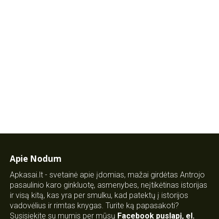
Apie Nodum
Apkasai.lt - svetainė apie įdomias, mažai girdėtas Antrojo
pasaulinio karo ginkluotę, asmenybes, neįtikėtinas istorijas
ir visą kitą, kas yra per smulku, kad patektų į istorijos
vadovėlius ir rimtas knygas. Turite ką papasakoti?
Susisiekite su mumis per mūsų
Facebook puslapį
,
el.