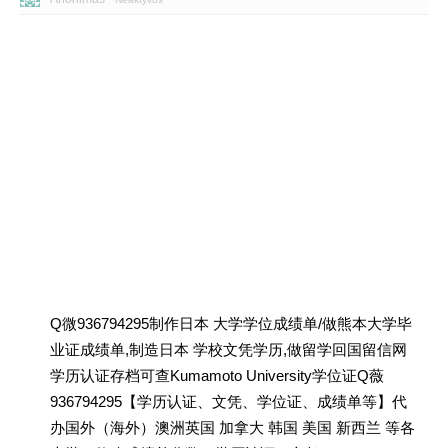
Q微936794295制作日本 大学学位成绩单/做熊本大学毕
业证成绩单,制造日本 学校文凭学历,做留学回国留信网
学历认证存档可查Kumamoto University学位证Q薇
936794295【学历认证、文凭、学位证、成绩单等】代
办国外（海外）澳洲英国 加拿大 韩国 美国 新西兰 等各