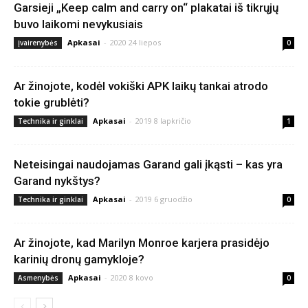
Garsieji „Keep calm and carry on“ plakatai iš tikrųjų
buvo laikomi nevykusiais
Apkasai
-
2020 24 liepos
Įvairenybės
0
Ar žinojote, kodėl vokiški APK laikų tankai atrodo
tokie grublėti?
Apkasai
-
2019 8 lapkričio
Technika ir ginklai
1
Neteisingai naudojamas Garand gali įkąsti – kas yra
Garand nykštys?
Apkasai
-
2019 6 gruodžio
Technika ir ginklai
0
Ar žinojote, kad Marilyn Monroe karjera prasidėjo
karinių dronų gamykloje?
Apkasai
-
2020 8 kovo
Asmenybės
0