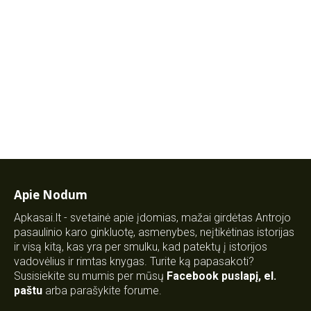
Apie Nodum
Apkasai.lt - svetainė apie įdomias, mažai girdėtas Antrojo
pasaulinio karo ginkluotę, asmenybes, neįtikėtinas istorijas
ir visą kitą, kas yra per smulku, kad patektų į istorijos
vadovėlius ir rimtas knygas. Turite ką papasakoti?
Susisiekite su mumis per mūsų
Facebook puslapį
,
el.
paštu
arba parašykite forume.