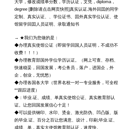
大学，修改成绩单分数，学历认证，文凭，diploma，
degree [删除请点击网页快照]真实认证.海外回囯的同学
定制、真实认证、、学位证书、囯外真实学位认证、使
馆留学回囯人员证明、录取通知书
→ ★我们为您做的是：
◆办理真实使馆公证（即留学回国人员证明，不成功不
收费！！！）
◆办理教育部国外学位学历认证。（网上可查、存档、
快速稳妥，回国发展，考公务员，落户，进国企，外
企，创业，无忧愁）
◆办理各国各大学（世界名校一对一专业服务，可全程
**跟踪进度）
◆：毕业.证、成绩、单真实使馆公证、真实教育部认
证。让您回国发展信心十足！
◆可以提供钢印、水印、烫金、激光防伪、凹凸版、版
的毕业.证、百分之百让您满意、设计，印刷;毕业.证、
成绩、单，真实大使馆教育部认证，速度快。