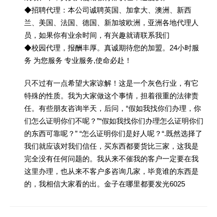
◆招聘代理：本公司诚聘英国、加拿大、澳洲、新西
兰、美国、法国、德国、新加坡欧洲，亚洲各地代理人
员，如果你有业余时间，有兴趣就请联系我们
◆校园代理，报酬丰厚。真诚期待您的加盟。24小时服
务 为您服务 专业服务,使命必赴！
只不过有一点希望大家谅解！这是一个灰色行业，有它
特殊的性质。我为大家做这个事情，担着很重的法律责
任。有些朋友咨询半天，后问，“假如我找你们办理，你
们怎么证明你们不呢？”“假如我找你们办理怎么证明你们
的东西可靠呢？” “怎么证明你们是好人呢？“.既然选择了
我们就应该对我们信任，买东西都要货比三家，这我是
完全没有任何问题的。我从来不催我的客户一定要在我
这里办理，也从来不客户多咨询几家，毕竟谁的东西是
的，我相信大家看的出。金子在哪里都要发光6025