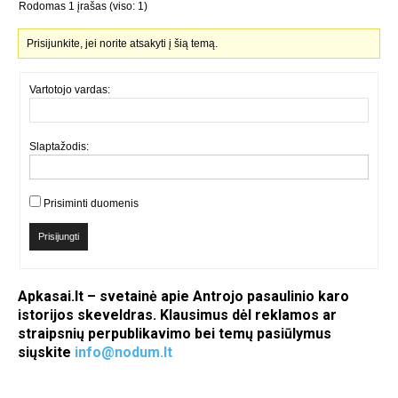
Rodomas 1 įrašas (viso: 1)
Prisijunkite, jei norite atsakyti į šią temą.
Vartotojo vardas:
Slaptažodis:
Prisiminti duomenis
Prisijungti
Apkasai.lt – svetainė apie Antrojo pasaulinio karo
istorijos skeveldras. Klausimus dėl reklamos ar
straipsnių perpublikavimo bei temų pasiūlymus
siųskite
info@nodum.lt