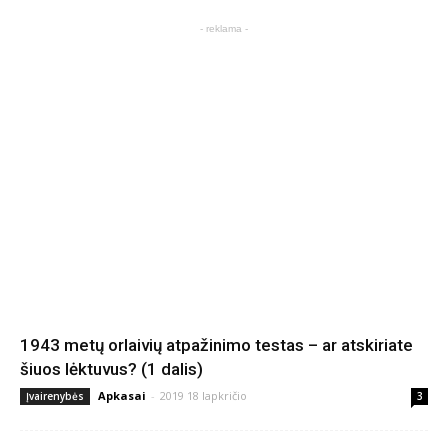
- reklama -
1943 metų orlaivių atpažinimo testas – ar atskiriate
šiuos lėktuvus? (1 dalis)
Apkasai
-
2019 18 lapkričio
Įvairenybės
3