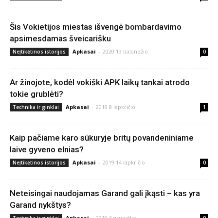
Šis Vokietijos miestas išvengė bombardavimo
apsimesdamas šveicarišku
Apkasai
-
2020 13 balandžio
Neįtikėtinos istorijos
0
Ar žinojote, kodėl vokiški APK laikų tankai atrodo
tokie grublėti?
Apkasai
-
2019 8 lapkričio
Technika ir ginklai
1
Kaip pačiame karo sūkuryje britų povandeniniame
laive gyveno elnias?
Apkasai
-
2019 14 lapkričio
Neįtikėtinos istorijos
0
Neteisingai naudojamas Garand gali įkąsti – kas yra
Garand nykštys?
Apkasai
-
2019 6 gruodžio