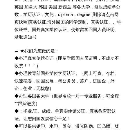
英国 加拿大 韩国 美国 新西兰 等各大学，修改成绩单分
数，学历认证，文凭，diploma，degree [删除请点击网
页快照]真实认证.海外回囯的同学定制、真实认证、、学
位证书、囯外真实学位认证、使馆留学回囯人员证明、
录取通知书
→ ★我们为您做的是：
◆办理真实使馆公证（即留学回国人员证明，不成功不
收费！！！）
◆办理教育部国外学位学历认证。（网上可查、存档、
快速稳妥，回国发展，考公务员，落户，进国企，外
企，创业，无忧愁）
◆办理各国各大学（世界名校一对一专业服务，可全程
**跟踪进度）
◆：毕业.证、成绩、单真实使馆公证、真实教育部认
证。让您回国发展信心十足！
◆可以提供钢印、水印、烫金、激光防伪、凹凸版、版