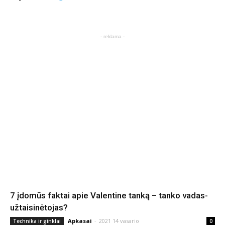
- reklama -
7 įdomūs faktai apie Valentine tanką – tanko vadas-
užtaisinėtojas?
Apkasai
-
2021 14 vasario
Technika ir ginklai
0