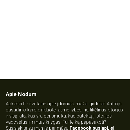
Apie Nodum
Apkasai.lt - svetainė apie įdomias, mažai girdėtas Antrojo
pasaulinio karo ginkluotę, asmenybes, neįtikėtinas istorijas
ir visą kitą, kas yra per smulku, kad patektų į istorijos
vadovėlius ir rimtas knygas. Turite ką papasakoti?
Susisiekite su mumis per mūsų
Facebook puslapį
,
el.