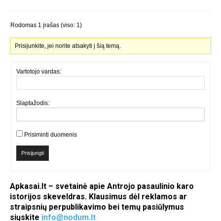
Rodomas 1 įrašas (viso: 1)
Prisijunkite, jei norite atsakyti į šią temą.
Vartotojo vardas:
Slaptažodis:
Prisiminti duomenis
Prisijungti
Apkasai.lt – svetainė apie Antrojo pasaulinio karo
istorijos skeveldras. Klausimus dėl reklamos ar
straipsnių perpublikavimo bei temų pasiūlymus
siųskite
info@nodum.lt