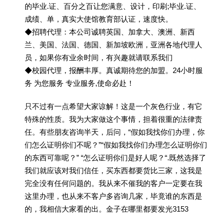
的毕业.证、百分之百让您满意、设计，印刷;毕业.证、
成绩、单，真实大使馆教育部认证，速度快。
◆招聘代理：本公司诚聘英国、加拿大、澳洲、新西
兰、美国、法国、德国、新加坡欧洲，亚洲各地代理人
员，如果你有业余时间，有兴趣就请联系我们
◆校园代理，报酬丰厚。真诚期待您的加盟。24小时服
务 为您服务 专业服务,使命必赴！
只不过有一点希望大家谅解！这是一个灰色行业，有它
特殊的性质。我为大家做这个事情，担着很重的法律责
任。有些朋友咨询半天，后问，“假如我找你们办理，你
们怎么证明你们不呢？”“假如我找你们办理怎么证明你们
的东西可靠呢？” “怎么证明你们是好人呢？“.既然选择了
我们就应该对我们信任，买东西都要货比三家，这我是
完全没有任何问题的。我从来不催我的客户一定要在我
这里办理，也从来不客户多咨询几家，毕竟谁的东西是
的，我相信大家看的出。金子在哪里都要发光3153