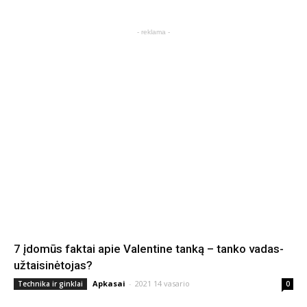
- reklama -
7 įdomūs faktai apie Valentine tanką – tanko vadas-
užtaisinėtojas?
Apkasai
-
2021 14 vasario
Technika ir ginklai
0