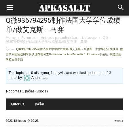
Q微936794295制作法国大学学位成绩
单/做艾克斯－马赛
Home
›
Forumai
›
Antrasis pasaulinis karas Lietuvoje
›
Q微
936794295制作法国大学学位成绩单/做艾克斯－马赛
Žymos:
Q微936794295制作法国大学学位成绩单/做艾克斯－马赛第一大学毕业证成绩单
,
做
留学回国留信网学历认证存档可查Université de Aix-Marseille 1 Provence学位证
,
制造法国
学校文凭学历
This topic has 0 atsakymų, 1 dalyvis, and was last updated
prieš 3
metai
by
Anonimas
.
Rodomas 1 įrašas (viso: 1)
Autorius
Įrašai
2023 12 liepos @ 10:23
#9984