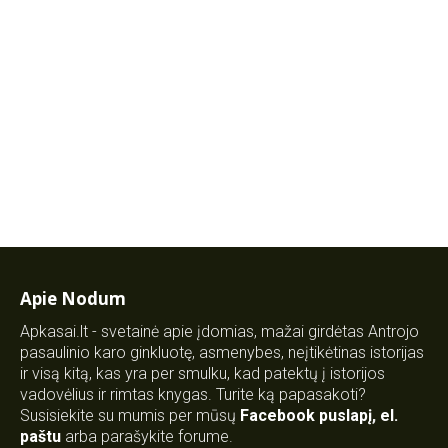
Apie Nodum
Apkasai.lt - svetainė apie įdomias, mažai girdėtas Antrojo
pasaulinio karo ginkluotę, asmenybes, neįtikėtinas istorijas
ir visą kitą, kas yra per smulku, kad patektų į istorijos
vadovėlius ir rimtas knygas. Turite ką papasakoti?
Susisiekite su mumis per mūsų
Facebook puslapį
,
el.
paštu
arba parašykite forume.