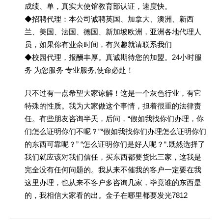
成绩、单，真实大使馆教育部认证，速度快。
◆招聘代理：本公司诚聘英国、加拿大、澳洲、新西
兰、美国、法国、德国、新加坡欧洲，亚洲各地代理人
员，如果你有业余时间，有兴趣就请联系我们
◆校园代理，报酬丰厚。真诚期待您的加盟。24小时服
务 为您服务 专业服务,使命必赴！
只不过有一点希望大家谅解！这是一个灰色行业，有它
特殊的性质。我为大家做这个事情，担着很重的法律责
任。有些朋友咨询半天，后问，“假如我找你们办理，你
们怎么证明你们不呢？”“假如我找你们办理怎么证明你们
的东西可靠呢？” “怎么证明你们是好人呢？“.既然选择了
我们就应该对我们信任，买东西都要货比三家，这我是
完全没有任何问题的。我从来不催我的客户一定要在我
这里办理，也从来不客户多咨询几家，毕竟谁的东西是
的，我相信大家看的出。金子在哪里都要发光7812