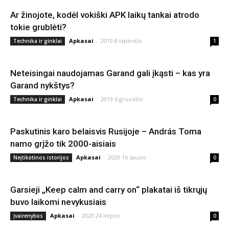
Ar žinojote, kodėl vokiški APK laikų tankai atrodo
tokie grublėti?
Apkasai
-
2019 8 lapkričio
Technika ir ginklai
1
Neteisingai naudojamas Garand gali įkąsti – kas yra
Garand nykštys?
Apkasai
-
2019 6 gruodžio
Technika ir ginklai
0
Paskutinis karo belaisvis Rusijoje – András Toma
namo grįžo tik 2000-aisiais
Apkasai
-
2020 16 sausio
Neįtikėtinos istorijos
0
Garsieji „Keep calm and carry on“ plakatai iš tikrųjų
buvo laikomi nevykusiais
Apkasai
-
2020 24 liepos
Įvairenybės
0