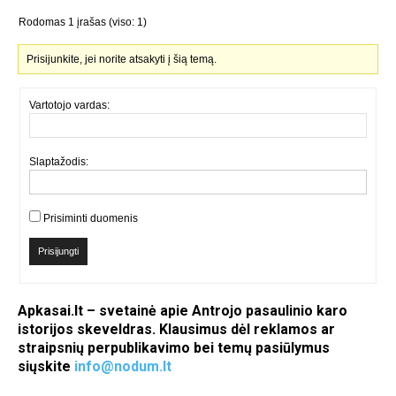
Rodomas 1 įrašas (viso: 1)
Prisijunkite, jei norite atsakyti į šią temą.
Vartotojo vardas:
Slaptažodis:
Prisiminti duomenis
Prisijungti
Apkasai.lt – svetainė apie Antrojo pasaulinio karo
istorijos skeveldras. Klausimus dėl reklamos ar
straipsnių perpublikavimo bei temų pasiūlymus
siųskite
info@nodum.lt