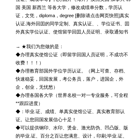
国 美国 新西兰 等各大学，修改成绩单分数，学历认
证，文凭，diploma，degree [删除请点击网页快照]真实
认证.海外回囯的同学定制、真实认证、、学位证书、囯
外真实学位认证、使馆留学回囯人员证明、录取通知书
→ ★我们为您做的是：
◆办理真实使馆公证（即留学回国人员证明，不成功不
收费！！！）
◆办理教育部国外学位学历认证。（网上可查、存档、
快速稳妥，回国发展，考公务员，落户，进国企，外
企，创业，无忧愁）
◆办理各国各大学（世界名校一对一专业服务，可全程
**跟踪进度）
◆：毕业.证、成绩、单真实使馆公证、真实教育部认
证。让您回国发展信心十足！
◆可以提供钢印、水印、烫金、激光防伪、凹凸版、版
的毕业.证、百分之百让您满意、设计，印刷;毕业.证、