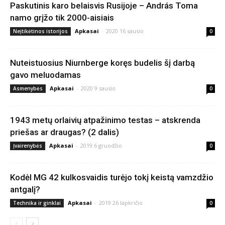
Paskutinis karo belaisvis Rusijoje – András Toma
namo grįžo tik 2000-aisiais
Apkasai
-
2020 16 sausio
Neįtikėtinos istorijos
0
Nuteistuosius Niurnberge koręs budelis šį darbą
gavo meluodamas
Apkasai
-
2020 9 sausio
Asmenybės
0
1943 metų orlaivių atpažinimo testas – atskrenda
priešas ar draugas? (2 dalis)
Apkasai
-
2019 6 gruodžio
Įvairenybės
0
Kodėl MG 42 kulkosvaidis turėjo tokį keistą vamzdžio
antgalį?
Apkasai
-
2019 26 lapkričio
Technika ir ginklai
0