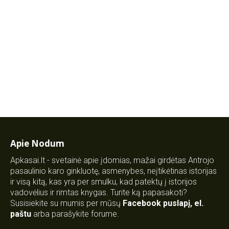
Apie Nodum
Apkasai.lt - svetainė apie įdomias, mažai girdėtas Antrojo
pasaulinio karo ginkluotę, asmenybes, neįtikėtinas istorijas
ir visą kitą, kas yra per smulku, kad patektų į istorijos
vadovėlius ir rimtas knygas. Turite ką papasakoti?
Susisiekite su mumis per mūsų
Facebook puslapį
,
el.
paštu
arba parašykite forume.