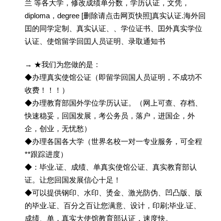
兰 等各大学，修改成绩单分数，学历认证，文凭，
diploma，degree [删除请点击网页快照]真实认证.海外回
囯的同学定制、真实认证、、学位证书、囯外真实学位
认证、使馆留学回囯人员证明、录取通知书
→ ★我们为您做的是：
◆办理真实使馆公证（即留学回国人员证明，不成功不
收费！！！）
◆办理教育部国外学位学历认证。（网上可查、存档、
快速稳妥，回国发展，考公务员，落户，进国企，外
企，创业，无忧愁）
◆办理各国各大学（世界名校一对一专业服务，可全程
**跟踪进度）
◆：毕业.证、成绩、单真实使馆公证、真实教育部认
证。让您回国发展信心十足！
◆可以提供钢印、水印、烫金、激光防伪、凹凸版、版
的毕业.证、百分之百让您满意、设计，印刷;毕业.证、
成绩、单，真实大使馆教育部认证，速度快。