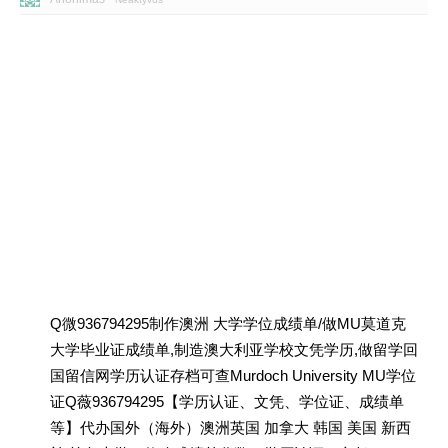
Q微936794295制作澳洲 大学学位成绩单/做MU莫道克
大学毕业证成绩单,制造澳大利亚学校文凭学历,做留学回
国留信网学历认证存档可查Murdoch University MU学位
证Q薇936794295【学历认证、文凭、学位证、成绩单
等】代办国外（海外）澳洲英国 加拿大 韩国 美国 新西