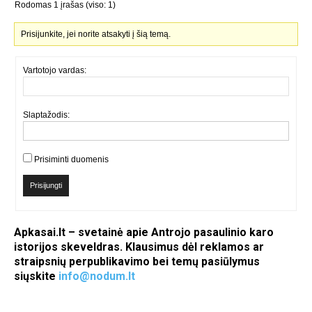
Rodomas 1 įrašas (viso: 1)
Prisijunkite, jei norite atsakyti į šią temą.
Vartotojo vardas:
Slaptažodis:
Prisiminti duomenis
Prisijungti
Apkasai.lt – svetainė apie Antrojo pasaulinio karo
istorijos skeveldras. Klausimus dėl reklamos ar
straipsnių perpublikavimo bei temų pasiūlymus
siųskite
info@nodum.lt