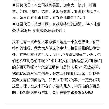
◆招聘代理：本公司诚聘英国、加拿大、澳洲、新西
兰、美国、法国、德国、新加坡欧洲，亚洲各地代理人
员，如果你有业余时间，有兴趣就请联系我们
◆校园代理，报酬丰厚。真诚期待您的加盟。24小时服
务 为您服务 专业服务,使命必赴！
只不过有一点希望大家谅解！这是一个灰色行业，有它
特殊的性质。我为大家做这个事情，担着很重的法律责
任。有些朋友咨询半天，后问，“假如我找你们办理，你
们怎么证明你们不呢？”“假如我找你们办理怎么证明你们
的东西可靠呢？” “怎么证明你们是好人呢？“.既然选择了
我们就应该对我们信任，买东西都要货比三家，这我是
完全没有任何问题的。我从来不催我的客户一定要在我
这里办理，也从来不客户多咨询几家，毕竟谁的东西是
的，我相信大家看的出。金子在哪里都要发光6489