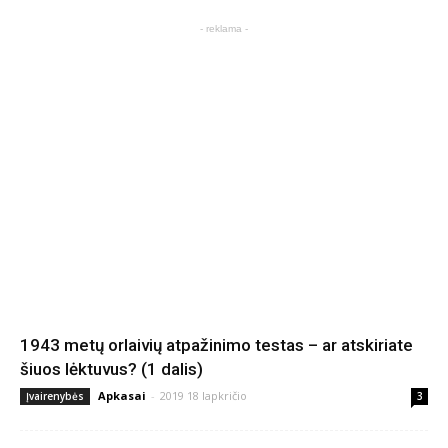
- reklama -
1943 metų orlaivių atpažinimo testas – ar atskiriate
šiuos lėktuvus? (1 dalis)
Apkasai
-
2019 18 lapkričio
Įvairenybės
3