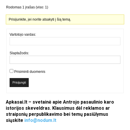
Rodomas 1 įrašas (viso: 1)
Prisijunkite, jei norite atsakyti į šią temą.
Vartotojo vardas:
Slaptažodis:
Prisiminti duomenis
Prisijungti
Apkasai.lt – svetainė apie Antrojo pasaulinio karo
istorijos skeveldras. Klausimus dėl reklamos ar
straipsnių perpublikavimo bei temų pasiūlymus
siųskite
info@nodum.lt