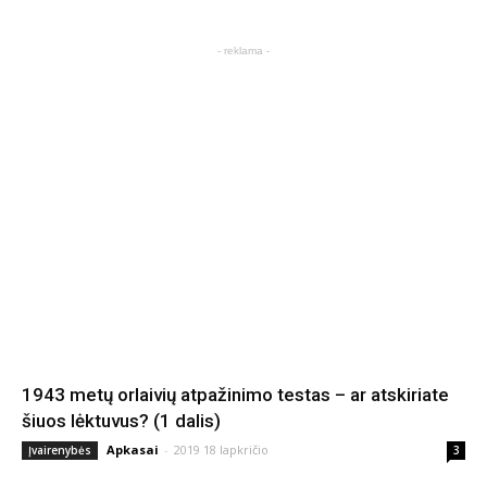
- reklama -
1943 metų orlaivių atpažinimo testas – ar atskiriate
šiuos lėktuvus? (1 dalis)
Apkasai
-
2019 18 lapkričio
Įvairenybės
3