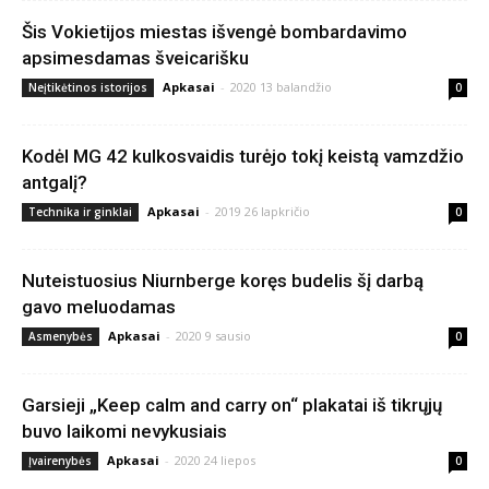
Šis Vokietijos miestas išvengė bombardavimo
apsimesdamas šveicarišku
Apkasai
-
2020 13 balandžio
Neįtikėtinos istorijos
0
Kodėl MG 42 kulkosvaidis turėjo tokį keistą vamzdžio
antgalį?
Apkasai
-
2019 26 lapkričio
Technika ir ginklai
0
Nuteistuosius Niurnberge koręs budelis šį darbą
gavo meluodamas
Apkasai
-
2020 9 sausio
Asmenybės
0
Garsieji „Keep calm and carry on“ plakatai iš tikrųjų
buvo laikomi nevykusiais
Apkasai
-
2020 24 liepos
Įvairenybės
0