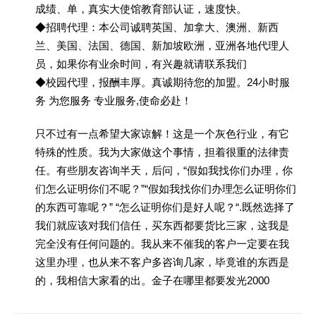
成绩、单，真实大使馆教育部认证，速度快。
◆招聘代理：本公司诚聘英国、加拿大、澳洲、新西
兰、美国、法国、德国、新加坡欧洲，亚洲各地代理人
员，如果你有业余时间，有兴趣就请联系我们
◆校园代理，报酬丰厚。真诚期待您的加盟。24小时服
务 为您服务 专业服务,使命必赴！
只不过有一点希望大家谅解！这是一个灰色行业，有它
特殊的性质。我为大家做这个事情，担着很重的法律责
任。有些朋友咨询半天，后问，“假如我找你们办理，你
们怎么证明你们不呢？”“假如我找你们办理怎么证明你们
的东西可靠呢？” “怎么证明你们是好人呢？“.既然选择了
我们就应该对我们信任，买东西都要货比三家，这我是
完全没有任何问题的。我从来不催我的客户一定要在我
这里办理，也从来不客户多咨询几家，毕竟谁的东西是
的，我相信大家看的出。金子在哪里都要发光2000