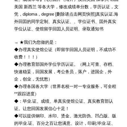
美国 新西兰 等各大学，修改成绩单分数，学历认证，文
凭，diploma，degree [删除请点击网页快照]真实认证.海
外回囯的同学定制、真实认证、、学位证书、囯外真实
学位认证、使馆留学回囯人员证明、录取通知书
→ ★我们为您做的是：
◆办理真实使馆公证（即留学回国人员证明，不成功不
收费！！！）
◆办理教育部国外学位学历认证。（网上可查、存档、
快速稳妥，回国发展，考公务员，落户，进国企，外
企，创业，无忧愁）
◆办理各国各大学（世界名校一对一专业服务，可全程
**跟踪进度）
◆：毕业.证、成绩、单真实使馆公证、真实教育部认
证。让您回国发展信心十足！
◆可以提供钢印、水印、烫金、激光防伪、凹凸版、版
的毕业.证、百分之百让您满意、设计，印刷;毕业.证、