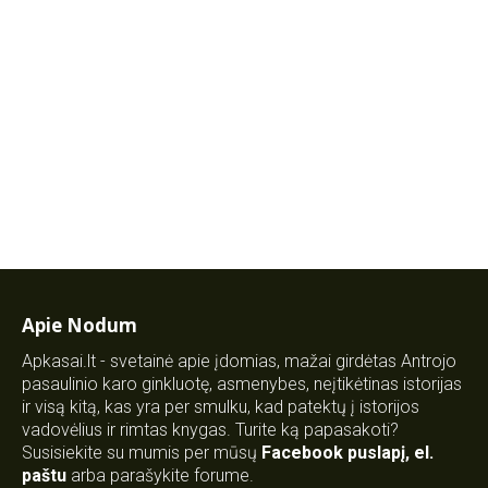
Apie Nodum
Apkasai.lt - svetainė apie įdomias, mažai girdėtas Antrojo
pasaulinio karo ginkluotę, asmenybes, neįtikėtinas istorijas
ir visą kitą, kas yra per smulku, kad patektų į istorijos
vadovėlius ir rimtas knygas. Turite ką papasakoti?
Susisiekite su mumis per mūsų
Facebook puslapį
,
el.
paštu
arba parašykite forume.