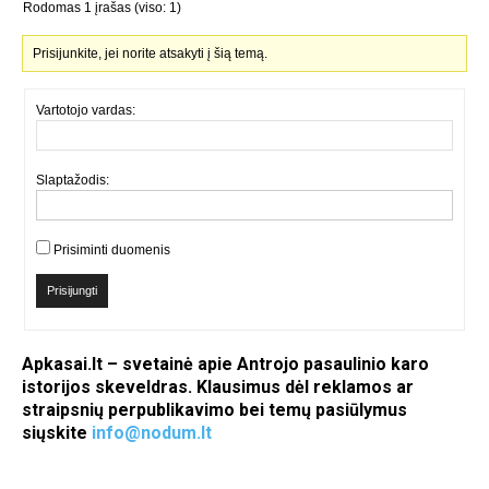
Rodomas 1 įrašas (viso: 1)
Prisijunkite, jei norite atsakyti į šią temą.
Vartotojo vardas:
Slaptažodis:
Prisiminti duomenis
Prisijungti
Apkasai.lt – svetainė apie Antrojo pasaulinio karo
istorijos skeveldras. Klausimus dėl reklamos ar
straipsnių perpublikavimo bei temų pasiūlymus
siųskite
info@nodum.lt