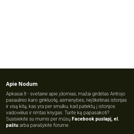
Apie Nodum
Apkasai.lt - svetainė apie įdomias, mažai girdėtas Antrojo
pasaulinio karo ginkluotę, asmenybes, neįtikėtinas istorijas
ir visą kitą, kas yra per smulku, kad patektų į istorijos
vadovėlius ir rimtas knygas. Turite ką papasakoti?
Susisiekite su mumis per mūsų
Facebook puslapį
,
el.
paštu
arba parašykite forume.