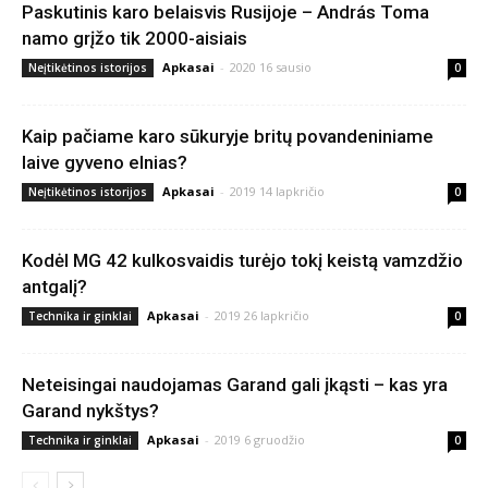
Paskutinis karo belaisvis Rusijoje – András Toma
namo grįžo tik 2000-aisiais
Apkasai
-
2020 16 sausio
Neįtikėtinos istorijos
0
Kaip pačiame karo sūkuryje britų povandeniniame
laive gyveno elnias?
Apkasai
-
2019 14 lapkričio
Neįtikėtinos istorijos
0
Kodėl MG 42 kulkosvaidis turėjo tokį keistą vamzdžio
antgalį?
Apkasai
-
2019 26 lapkričio
Technika ir ginklai
0
Neteisingai naudojamas Garand gali įkąsti – kas yra
Garand nykštys?
Apkasai
-
2019 6 gruodžio
Technika ir ginklai
0