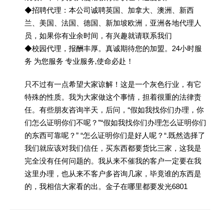
◆招聘代理：本公司诚聘英国、加拿大、澳洲、新西
兰、美国、法国、德国、新加坡欧洲，亚洲各地代理人
员，如果你有业余时间，有兴趣就请联系我们
◆校园代理，报酬丰厚。真诚期待您的加盟。24小时服
务 为您服务 专业服务,使命必赴！
只不过有一点希望大家谅解！这是一个灰色行业，有它
特殊的性质。我为大家做这个事情，担着很重的法律责
任。有些朋友咨询半天，后问，“假如我找你们办理，你
们怎么证明你们不呢？”“假如我找你们办理怎么证明你们
的东西可靠呢？” “怎么证明你们是好人呢？“.既然选择了
我们就应该对我们信任，买东西都要货比三家，这我是
完全没有任何问题的。我从来不催我的客户一定要在我
这里办理，也从来不客户多咨询几家，毕竟谁的东西是
的，我相信大家看的出。金子在哪里都要发光6801