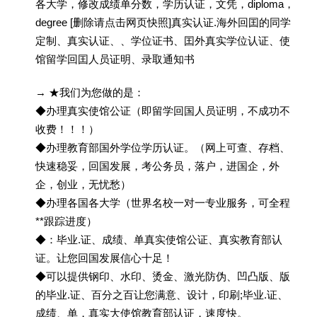
各大学，修改成绩单分数，学历认证，文凭，diploma，
degree [删除请点击网页快照]真实认证.海外回囯的同学
定制、真实认证、、学位证书、囯外真实学位认证、使
馆留学回囯人员证明、录取通知书
→ ★我们为您做的是：
◆办理真实使馆公证（即留学回国人员证明，不成功不
收费！！！）
◆办理教育部国外学位学历认证。（网上可查、存档、
快速稳妥，回国发展，考公务员，落户，进国企，外
企，创业，无忧愁）
◆办理各国各大学（世界名校一对一专业服务，可全程
**跟踪进度）
◆：毕业.证、成绩、单真实使馆公证、真实教育部认
证。让您回国发展信心十足！
◆可以提供钢印、水印、烫金、激光防伪、凹凸版、版
的毕业.证、百分之百让您满意、设计，印刷;毕业.证、
成绩、单，真实大使馆教育部认证，速度快。