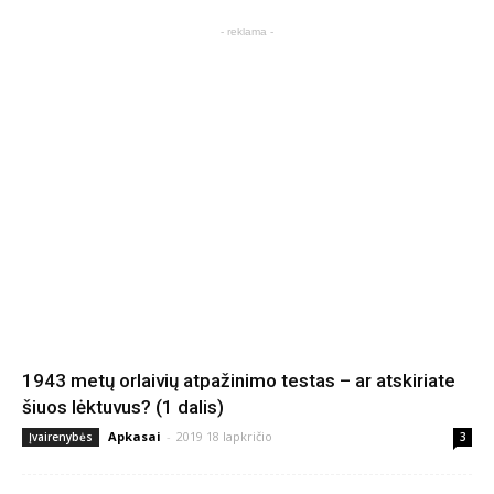
- reklama -
1943 metų orlaivių atpažinimo testas – ar atskiriate
šiuos lėktuvus? (1 dalis)
Apkasai
-
2019 18 lapkričio
Įvairenybės
3