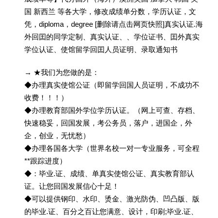
国 新西兰 等各大学，修改成绩单分数，学历认证，文
凭，diploma，degree [删除请点击网页快照]真实认证.海
外回囯的同学定制、真实认证、、学位证书、囯外真实
学位认证、使馆留学回囯人员证明、录取通知书
→ ★我们为您做的是：
◆办理真实使馆公证（即留学回国人员证明，不成功不
收费！！！）
◆办理教育部国外学位学历认证。（网上可查、存档、
快速稳妥，回国发展，考公务员，落户，进国企，外
企，创业，无忧愁）
◆办理各国各大学（世界名校一对一专业服务，可全程
**跟踪进度）
◆：毕业.证、成绩、单真实使馆公证、真实教育部认
证。让您回国发展信心十足！
◆可以提供钢印、水印、烫金、激光防伪、凹凸版、版
的毕业.证、百分之百让您满意、设计，印刷;毕业.证、