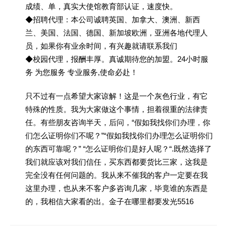
成绩、单，真实大使馆教育部认证，速度快。
◆招聘代理：本公司诚聘英国、加拿大、澳洲、新西
兰、美国、法国、德国、新加坡欧洲，亚洲各地代理人
员，如果你有业余时间，有兴趣就请联系我们
◆校园代理，报酬丰厚。真诚期待您的加盟。24小时服
务 为您服务 专业服务,使命必赴！
只不过有一点希望大家谅解！这是一个灰色行业，有它
特殊的性质。我为大家做这个事情，担着很重的法律责
任。有些朋友咨询半天，后问，“假如我找你们办理，你
们怎么证明你们不呢？”“假如我找你们办理怎么证明你们
的东西可靠呢？” “怎么证明你们是好人呢？“.既然选择了
我们就应该对我们信任，买东西都要货比三家，这我是
完全没有任何问题的。我从来不催我的客户一定要在我
这里办理，也从来不客户多咨询几家，毕竟谁的东西是
的，我相信大家看的出。金子在哪里都要发光5516