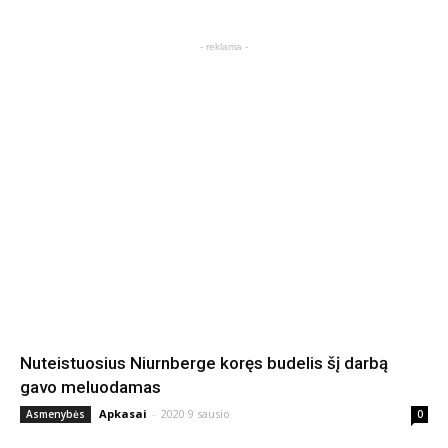
- reklama -
Nuteistuosius Niurnberge koręs budelis šį darbą
gavo meluodamas
Apkasai
-
2020 9 sausio
Asmenybės
0