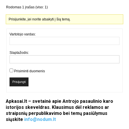
Rodomas 1 įrašas (viso: 1)
Prisijunkite, jei norite atsakyti į šią temą.
Vartotojo vardas:
Slaptažodis:
Prisiminti duomenis
Prisijungti
Apkasai.lt – svetainė apie Antrojo pasaulinio karo
istorijos skeveldras. Klausimus dėl reklamos ar
straipsnių perpublikavimo bei temų pasiūlymus
siųskite
info@nodum.lt