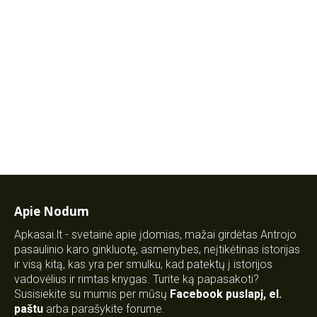
Apie Nodum
Apkasai.lt - svetainė apie įdomias, mažai girdėtas Antrojo
pasaulinio karo ginkluotę, asmenybes, neįtikėtinas istorijas
ir visą kitą, kas yra per smulku, kad patektų į istorijos
vadovėlius ir rimtas knygas. Turite ką papasakoti?
Susisiekite su mumis per mūsų
Facebook puslapį
,
el.
paštu
arba parašykite forume.