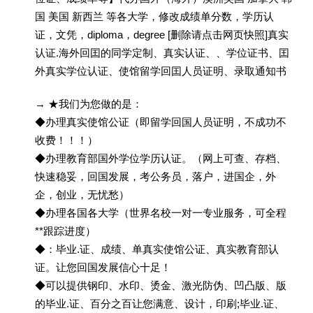
国 美国 新西兰 等各大学，修改成绩单分数，学历认
证，文凭，diploma，degree [删除请点击网页快照]真实
认证.海外回囯的同学定制、真实认证、、学位证书、囯
外真实学位认证、使馆留学回囯人员证明、录取通知书
→ ★我们为您做的是：
◆办理真实使馆公证（即留学回国人员证明，不成功不
收费！！！）
◆办理教育部国外学位学历认证。（网上可查、存档、
快速稳妥，回国发展，考公务员，落户，进国企，外
企，创业，无忧愁）
◆办理各国各大学（世界名校一对一专业服务，可全程
**跟踪进度）
◆：毕业.证、成绩、单真实使馆公证、真实教育部认
证。让您回国发展信心十足！
◆可以提供钢印、水印、烫金、激光防伪、凹凸版、版
的毕业.证、百分之百让您满意、设计，印刷;毕业.证、