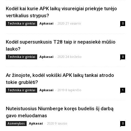
Kodėl kai kurie APK laikų visureigiai priekyje turėjo
vertikalius strypus?
Apkasai
-
2020 21 vasario
Technika ir ginklai
0
Kodėl supersunkusis T28 taip ir nepasiekė mūšio
lauko?
Apkasai
-
2020 24 birželio
Technika ir ginklai
0
Ar žinojote, kodėl vokiški APK laikų tankai atrodo
tokie grublėti?
Apkasai
-
2019 8 lapkričio
Technika ir ginklai
1
Nuteistuosius Niurnberge koręs budelis šį darbą
gavo meluodamas
Apkasai
-
2020 9 sausio
Asmenybės
0