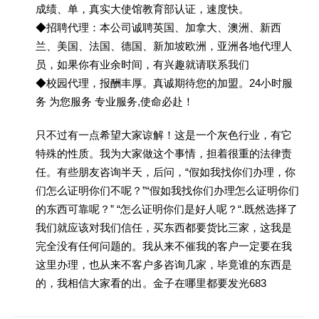
成绩、单，真实大使馆教育部认证，速度快。
◆招聘代理：本公司诚聘英国、加拿大、澳洲、新西
兰、美国、法国、德国、新加坡欧洲，亚洲各地代理人
员，如果你有业余时间，有兴趣就请联系我们
◆校园代理，报酬丰厚。真诚期待您的加盟。24小时服
务 为您服务 专业服务,使命必赴！
只不过有一点希望大家谅解！这是一个灰色行业，有它
特殊的性质。我为大家做这个事情，担着很重的法律责
任。有些朋友咨询半天，后问，“假如我找你们办理，你
们怎么证明你们不呢？”“假如我找你们办理怎么证明你们
的东西可靠呢？” “怎么证明你们是好人呢？“.既然选择了
我们就应该对我们信任，买东西都要货比三家，这我是
完全没有任何问题的。我从来不催我的客户一定要在我
这里办理，也从来不客户多咨询几家，毕竟谁的东西是
的，我相信大家看的出。金子在哪里都要发光683