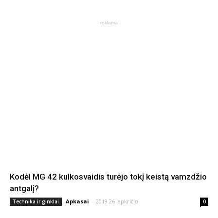
- reklama -
Kodėl MG 42 kulkosvaidis turėjo tokį keistą vamzdžio
antgalį?
Apkasai
-
2019 26 lapkričio
Technika ir ginklai
0