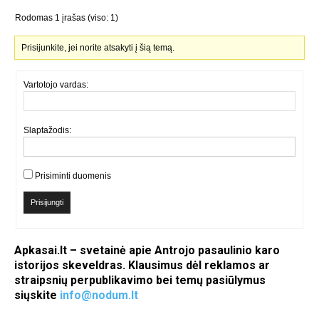
Rodomas 1 įrašas (viso: 1)
Prisijunkite, jei norite atsakyti į šią temą.
Vartotojo vardas:
Slaptažodis:
Prisiminti duomenis
Prisijungti
Apkasai.lt – svetainė apie Antrojo pasaulinio karo
istorijos skeveldras. Klausimus dėl reklamos ar
straipsnių perpublikavimo bei temų pasiūlymus
siųskite
info@nodum.lt