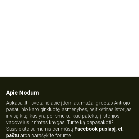
Apie Nodum
Apkasai.lt - svetainė apie įdomias, mažai girdėtas Antrojo
pasaulinio karo ginkluotę, asmenybes, neįtikėtinas istorijas
ir visą kitą, kas yra per smulku, kad patektų į istorijos
vadovėlius ir rimtas knygas. Turite ką papasakoti?
Susisiekite su mumis per mūsų
Facebook puslapį
,
el.
paštu
arba parašykite forume.