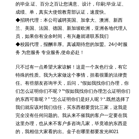
的毕业.证、百分之百让您满意、设计，印刷;毕业.证、
成绩、单，真实大使馆教育部认证，速度快。
◆招聘代理：本公司诚聘英国、加拿大、澳洲、新西
兰、美国、法国、德国、新加坡欧洲，亚洲各地代理人
员，如果你有业余时间，有兴趣就请联系我们
◆校园代理，报酬丰厚。真诚期待您的加盟。24小时服
务 为您服务 专业服务,使命必赴！
只不过有一点希望大家谅解！这是一个灰色行业，有它
特殊的性质。我为大家做这个事情，担着很重的法律责
任。有些朋友咨询半天，后问，“假如我找你们办理，你
们怎么证明你们不呢？”“假如我找你们办理怎么证明你们
的东西可靠呢？” “怎么证明你们是好人呢？“.既然选择了
我们就应该对我们信任，买东西都要货比三家，这我是
完全没有任何问题的。我从来不催我的客户一定要在我
这里办理，也从来不客户多咨询几家，毕竟谁的东西是
的，我相信大家看的出。金子在哪里都要发光8021