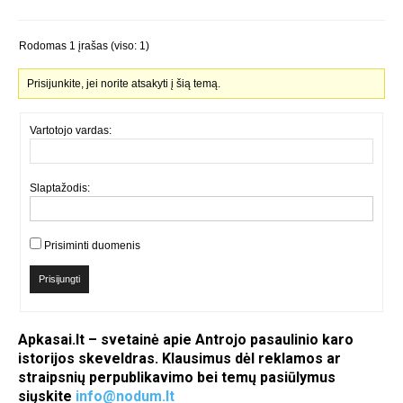
Rodomas 1 įrašas (viso: 1)
Prisijunkite, jei norite atsakyti į šią temą.
Vartotojo vardas:
Slaptažodis:
Prisiminti duomenis
Prisijungti
Apkasai.lt – svetainė apie Antrojo pasaulinio karo
istorijos skeveldras. Klausimus dėl reklamos ar
straipsnių perpublikavimo bei temų pasiūlymus
siųskite
info@nodum.lt