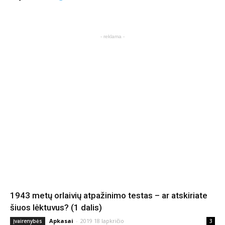
- reklama -
1943 metų orlaivių atpažinimo testas – ar atskiriate
šiuos lėktuvus? (1 dalis)
Apkasai
-
2019 18 lapkričio
Įvairenybės
3