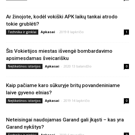
Ar žinojote, kodėl vokiški APK laikų tankai atrodo
tokie grublėti?
Apkasai
-
2019 8 lapkričio
Technika ir ginklai
1
Šis Vokietijos miestas išvengė bombardavimo
apsimesdamas šveicarišku
Apkasai
-
2020 13 balandžio
Neįtikėtinos istorijos
0
Kaip pačiame karo sūkuryje britų povandeniniame
laive gyveno elnias?
Apkasai
-
2019 14 lapkričio
Neįtikėtinos istorijos
0
Neteisingai naudojamas Garand gali įkąsti – kas yra
Garand nykštys?
Apkasai
-
2019 6 gruodžio