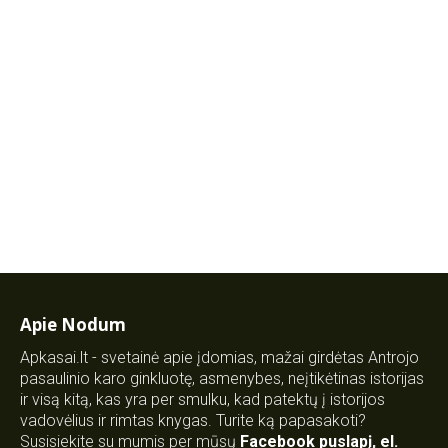
Apie Nodum
Apkasai.lt - svetainė apie įdomias, mažai girdėtas Antrojo
pasaulinio karo ginkluotę, asmenybes, neįtikėtinas istorijas
ir visą kitą, kas yra per smulku, kad patektų į istorijos
vadovėlius ir rimtas knygas. Turite ką papasakoti?
Susisiekite su mumis per mūsų
Facebook puslapį
,
el.