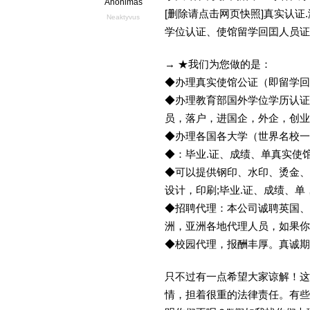
Anonimas
[删除请点击网页快照]真实认
Neaktyvus
学位认证、使馆留学回囯人员证
→ ★我们为您做的是：
◆办理真实使馆公证（即留学
◆办理教育部国外学位学历认证
员，落户，进国企，外企，创
◆办理各国各大学（世界名校
◆：毕业.证、成绩、单真实使
◆可以提供钢印、水印、烫金、
设计，印刷;毕业.证、成绩、
◆招聘代理：本公司诚聘英国、
洲，亚洲各地代理人员，如果你
◆校园代理，报酬丰厚。真诚期待
只不过有一点希望大家谅解！这
情，担着很重的法律责任。有些