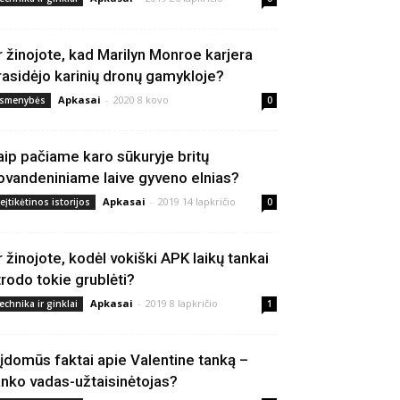
r žinojote, kad Marilyn Monroe karjera
rasidėjo karinių dronų gamykloje?
Apkasai
-
2020 8 kovo
smenybės
0
aip pačiame karo sūkuryje britų
ovandeniniame laive gyveno elnias?
Apkasai
-
2019 14 lapkričio
eįtikėtinos istorijos
0
r žinojote, kodėl vokiški APK laikų tankai
trodo tokie grublėti?
Apkasai
-
2019 8 lapkričio
echnika ir ginklai
1
 įdomūs faktai apie Valentine tanką –
anko vadas-užtaisinėtojas?