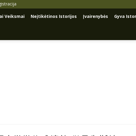
istracija
iai Veiksmai
Neįtikėtinos Istorijos
Įvairenybės
Gyva Istor