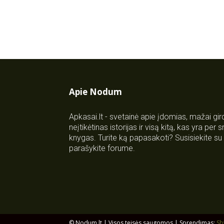
Apie Nodum
Apkasai.lt - svetainė apie įdomias, mažai gi
neįtikėtinas istorijas ir visą kitą, kas yra per
knygas. Turite ką papasakoti? Susisiekite 
parašykite forume.
© Nodum.lt | Visos teisės saugomos | Sprendimas:
Sb