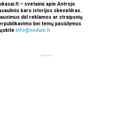
pkasai.lt – svetainė apie Antrojo
asaulinio karo istorijos skeveldras.
lausimus dėl reklamos ar straipsnių
erpublikavimo bei temų pasiūlymus
iųskite
info@nodum.lt
- reklama -