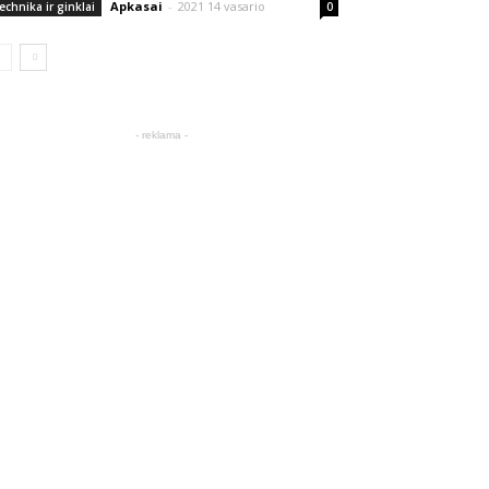
Apkasai
-
2021 14 vasario
echnika ir ginklai
0
- reklama -