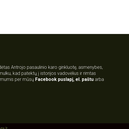
rdėtas Antrojo pasaulinio karo ginkluotę, asmenybes,
 smulku, kad patektų į istorijos vadovėlius ir rimtas
su mumis per mūsų
Facebook puslapį
,
el. paštu
arba
yte.lt