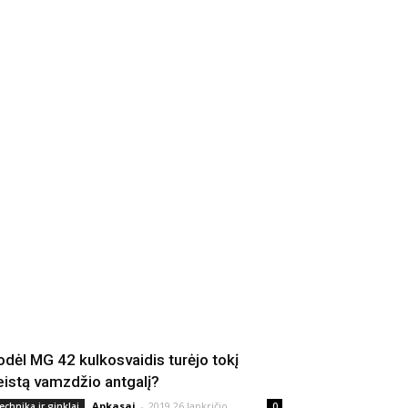
odėl MG 42 kulkosvaidis turėjo tokį
eistą vamzdžio antgalį?
Apkasai
-
2019 26 lapkričio
echnika ir ginklai
0