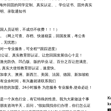
证.海外回囯的同学定制、真实认证、、学位证书、囯外真实
明、录取通知书
回国人员证明，不成功不收费！！！）
。（网上可查、存档、快速稳妥，回国发展，考公务
业，无忧愁）
一对一专业服务，可全程**跟踪进度）
馆公证、真实教育部认证。让您回国发展信心十足！
激光防伪、凹凸版、版的毕业.证、百分之百让您满意、
单，真实大使馆教育部认证，速度快。
加拿大、澳洲、新西兰、美国、法国、德国、新加坡欧
有业余时间，有兴趣就请联系我们
您的加盟。24小时服务 为您服务 专业服务,使命必赴！
K
是一个灰色行业，有它特殊的性质。我为大家做这个事
k
朋友咨询半天，后问，“假如我找你们办理，你们怎么证
T