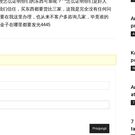
理怎么证明你们的东西可靠呢？” “怎么证明你们是好人
对我们信任，买东西都要货比三家，这我是完全没有任何问
要在我这里办理，也从来不客户多咨询几家，毕竟谁的
A
子在哪里都要发光4445
p
A
K
p
N
A
a
T
7
t
Prisijungti