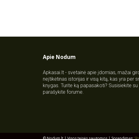
Apie Nodum
Apkasai.lt - svetainė apie įdomias, mažai gi
neįtikėtinas istorijas ir visą kitą, kas yra per
knygas. Turite ką papasakoti? Susisiekite 
parašykite forume.
© Nodum.lt | Visos teisės saugomos | Sprendimas:
Sb