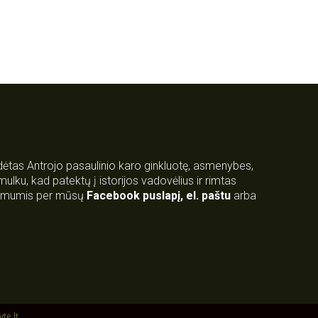
rdėtas Antrojo pasaulinio karo ginkluotę, asmenybes,
 smulku, kad patektų į istorijos vadovėlius ir rimtas
su mumis per mūsų
Facebook puslapį
,
el. paštu
arba
yte.lt