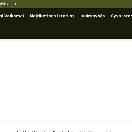
istracija
iai Veiksmai
Neįtikėtinos Istorijos
Įvairenybės
Gyva Istor