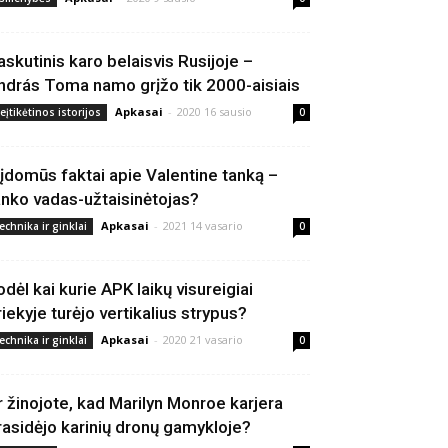
askutinis karo belaisvis Rusijoje –
ndrás Toma namo grįžo tik 2000-aisiais
Apkasai
-
2020 16 sausio
eįtikėtinos istorijos
0
 įdomūs faktai apie Valentine tanką –
anko vadas-užtaisinėtojas?
Apkasai
-
2021 14 vasario
echnika ir ginklai
0
odėl kai kurie APK laikų visureigiai
riekyje turėjo vertikalius strypus?
Apkasai
-
2020 21 vasario
echnika ir ginklai
0
r žinojote, kad Marilyn Monroe karjera
rasidėjo karinių dronų gamykloje?