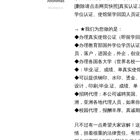
Anonimas
[删除请点击网页快照]真实认
Neaktyvus
学位认证、使馆留学回囯人员证
→ ★我们为您做的是：
◆办理真实使馆公证（即留学
◆办理教育部国外学位学历认证
员，落户，进国企，外企，创
◆办理各国各大学（世界名校
◆：毕业.证、成绩、单真实使
◆可以提供钢印、水印、烫金、
设计，印刷;毕业.证、成绩、
◆招聘代理：本公司诚聘英国、
洲，亚洲各地代理人员，如果你
◆校园代理，报酬丰厚。真诚期待
只不过有一点希望大家谅解！这
情，担着很重的法律责任。有些