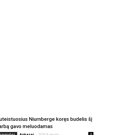
uteistuosius Niurnberge koręs budelis šį
arbą gavo meluodamas
Apkasai
-
2020 9 sausio
smenybės
0