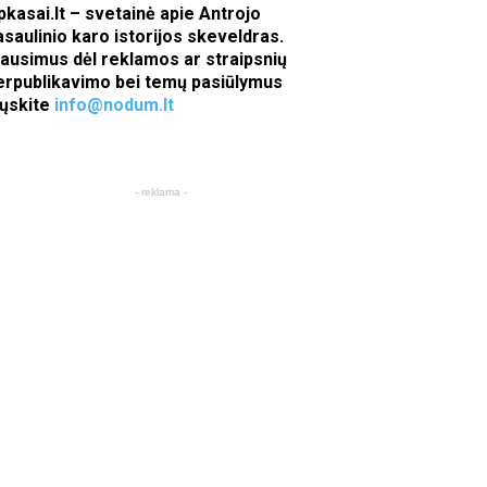
pkasai.lt – svetainė apie Antrojo
asaulinio karo istorijos skeveldras.
lausimus dėl reklamos ar straipsnių
erpublikavimo bei temų pasiūlymus
iųskite
info@nodum.lt
- reklama -