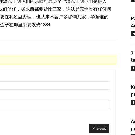
理怎么证明你们的东西可靠呢？” “怎么证明你们是好人
对我们信任，买东西都要货比三家，这我是完全没有任何问
要在我这里办理，也从来不客户多咨询几家，毕竟谁的
P
子在哪里都要发光1334
A
N
7
t
T
K
p
T
A
p
Prisijungti