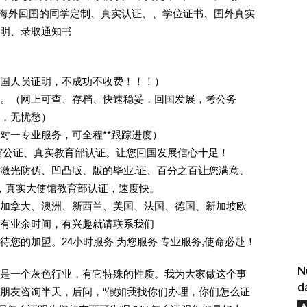
证.海外回囯的同学定制、真实认证、、学位证书、囯外真实
明、录取通知书
回国人员证明，不成功不收费！！！）
。（网上可查、存档、快速稳妥，回国发展，考公务
业，无忧愁）
一对一专业服务，可全程**跟踪进度）
馆公证、真实教育部认证。让您回国发展信心十足！
激光防伪、凹凸版、版的毕业.证、百分之百让您满意、
单，真实大使馆教育部认证，速度快。
加拿大、澳洲、新西兰、美国、法国、德国、新加坡欧
有业余时间，有兴趣就请联系我们
您的加盟。24小时服务 为您服务 专业服务,使命必赴！
N
是一个灰色行业，有它特殊的性质。我为大家做这个事
d
朋友咨询半天，后问，“假如我找你们办理，你们怎么证
A