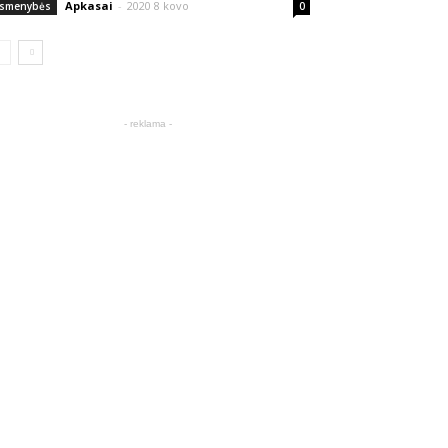
Apkasai
-
2020 8 kovo
smenybės
0
- reklama -