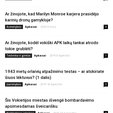
Ar žinojote, kad Marilyn Monroe karjera prasidėjo
karinių dronų gamykloje?
Apkasai
-
2020 8 kovo
Asmenybės
0
Ar žinojote, kodėl vokiški APK laikų tankai atrodo
tokie grublėti?
Apkasai
-
2019 8 lapkričio
Technika ir ginklai
1
1943 metų orlaivių atpažinimo testas – ar atskiriate
šiuos lėktuvus? (1 dalis)
Apkasai
-
2019 18 lapkričio
Įvairenybės
3
Šis Vokietijos miestas išvengė bombardavimo
apsimesdamas šveicarišku
Apkasai
-
2020 13 balandžio