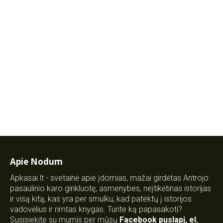
Apie Nodum
Apkasai.lt - svetainė apie įdomias, mažai girdėtas Antrojo
pasaulinio karo ginkluotę, asmenybes, neįtikėtinas istorijas
ir visą kitą, kas yra per smulku, kad patektų į istorijos
vadovėlius ir rimtas knygas. Turite ką papasakoti?
Susisiekite su mumis per mūsų
Facebook puslapį
,
el.