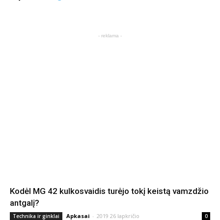
- reklama -
Kodėl MG 42 kulkosvaidis turėjo tokį keistą vamzdžio
antgalį?
Apkasai
-
2019 26 lapkričio
Technika ir ginklai
0