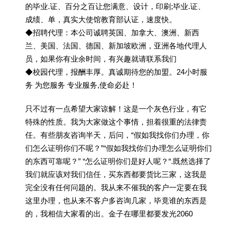
的毕业.证、百分之百让您满意、设计，印刷;毕业.证、
成绩、单，真实大使馆教育部认证，速度快。
◆招聘代理：本公司诚聘英国、加拿大、澳洲、新西
兰、美国、法国、德国、新加坡欧洲，亚洲各地代理人
员，如果你有业余时间，有兴趣就请联系我们
◆校园代理，报酬丰厚。真诚期待您的加盟。24小时服
务 为您服务 专业服务,使命必赴！
只不过有一点希望大家谅解！这是一个灰色行业，有它
特殊的性质。我为大家做这个事情，担着很重的法律责
任。有些朋友咨询半天，后问，“假如我找你们办理，你
们怎么证明你们不呢？”“假如我找你们办理怎么证明你们
的东西可靠呢？” “怎么证明你们是好人呢？“.既然选择了
我们就应该对我们信任，买东西都要货比三家，这我是
完全没有任何问题的。我从来不催我的客户一定要在我
这里办理，也从来不客户多咨询几家，毕竟谁的东西是
的，我相信大家看的出。金子在哪里都要发光2060