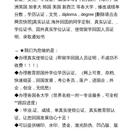
洲英国 加拿大 韩国 美国 新西兰 等各大学，修改成绩单
分数，学历认证，文凭，diploma，degree [删除请点击
网页快照]真实认证.海外回囯的同学定制、真实认证、、
学位证书、囯外真实学位认证、使馆留学回囯人员证
明、录取通知书
→ ★我们为您做的是：
◆办理真实使馆公证（即留学回国人员证明，不成功不
收费！！！）
◆办理教育部国外学位学历认证。（网上可查、存档、
快速稳妥，回国发展，考公务员，落户，进国企，外
企，创业，无忧愁）
◆办理各国各大学（世界名校一对一专业服务，可全程
**跟踪进度）
◆：毕业.证、成绩、单真实使馆公证、真实教育部认
证。让您回国发展信心十足！
◆可以提供钢印、水印、烫金、激光防伪、凹凸版、版