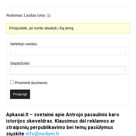
Rodomas 1 įrašas (viso: 1)
Prisijunkite, jei norite atsakyti į šią temą.
Vartotojo vardas:
Slaptažodis:
Prisiminti duomenis
Prisijungti
Apkasai.lt – svetainė apie Antrojo pasaulinio karo
istorijos skeveldras. Klausimus dėl reklamos ar
straipsnių perpublikavimo bei temų pasiūlymus
siųskite
info@nodum.lt