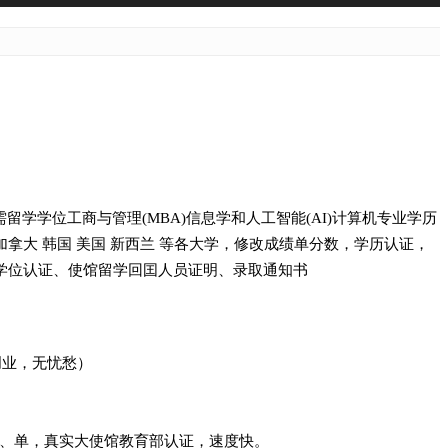
需留学学位工商与管理(MBA)信息学和人工智能(AI)计算机专业学历
洲英国 加拿大 韩国 美国 新西兰 等各大学，修改成绩单分数，学历认证，
外真实学位认证、使馆留学回囯人员证明、录取通知书
，创业，无忧愁）
绩、单，真实大使馆教育部认证，速度快。