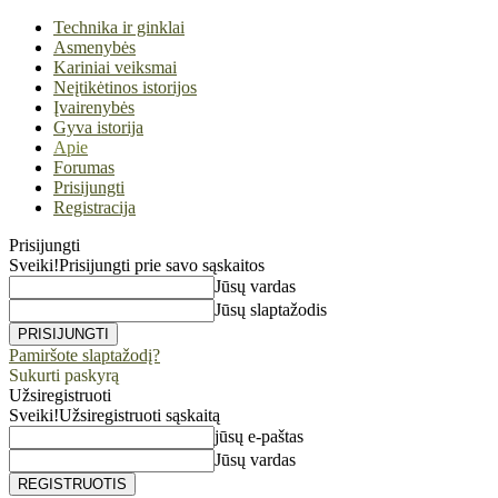
Technika ir ginklai
Asmenybės
Kariniai veiksmai
Neįtikėtinos istorijos
Įvairenybės
Gyva istorija
Apie
Forumas
Prisijungti
Registracija
Prisijungti
Sveiki!
Prisijungti prie savo sąskaitos
Jūsų vardas
Jūsų slaptažodis
Pamiršote slaptažodį?
Sukurti paskyrą
Užsiregistruoti
Sveiki!
Užsiregistruoti sąskaitą
jūsų e-paštas
Jūsų vardas