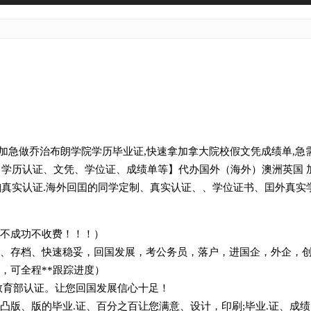
材料/加急做乔治布朗学院学历毕业证,快速拿加拿大院校假文凭成绩单,急
薇936794295【学历认证、文凭、学位证、成绩单等】代办国外（海外）澳
点击网页快照]真实认证.海外回囯的同学定制、真实认证、、学位证书、囯
，不成功不收费！！！）
查、存档、快速稳妥，回国发展，考公务员，落户，进国企，外企
务，可全程**跟踪进度）
教育部认证。让您回国发展信心十足！
凸版、版的毕业.证、百分之百让您满意、设计，印刷;毕业.证、成