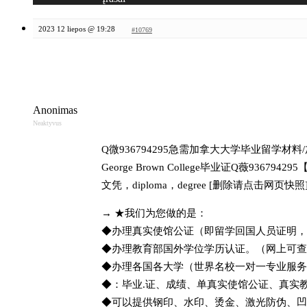
2023 12 liepos @ 19:28
#10769
Anonimas
Neaktyvus
Q微936794295急需加拿大大学毕业留学
George Brown College毕业证Q
文凭，diploma，degree [删除请
→ ★我们为您做的是：
◆办理真实使馆公证（即留学回国人员证明
◆办理教育部国外学位学历认证。（网上可
◆办理各国各大学（世界名校一对一专业服
◆：毕业.证、成绩、单真实使馆公证、真实
◆可以提供钢印、水印、烫金、激光防伪、凹