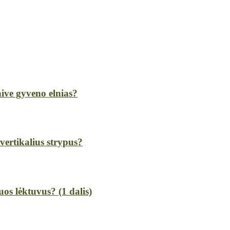
ive gyveno elnias?
vertikalius strypus?
uos lėktuvus? (1 dalis)