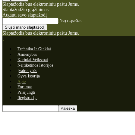
Slaptažodis bus elektroniniu paštu Jums.
Slaptažodžio grąžinimas
Atgauti savo slaptažodį
jūsų e-paštas
Slaptažodis bus elektroniniu paštu Jums.
Technika Ir Ginklai
Asmenybės
Kariniai Veiksmai
Neįtikėtinos Istorijos
Įvairenybės
Gyva Istorija
Apie
Forumas
Prisijungti
Registracija