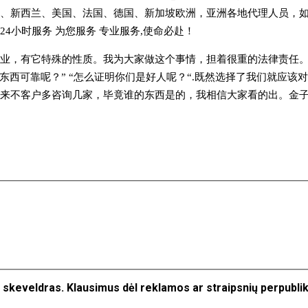
、新西兰、美国、法国、德国、新加坡欧洲，亚洲各地代理人员，
4小时服务 为您服务 专业服务,使命必赴！
业，有它特殊的性质。我为大家做这个事情，担着很重的法律责任。
东西可靠呢？” “怎么证明你们是好人呢？“.既然选择了我们就应
来不客户多咨询几家，毕竟谁的东西是的，我相信大家看的出。金子在
jos skeveldras. Klausimus dėl reklamos ar straipsnių perpubl