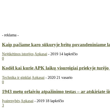
- reklama -
Kaip pačiame karo sūkuryje britų povandeniniame la
Neįtikėtinos istorijos
Apkasai
-
2019 14 lapkričio
0
Kodėl kai kurie APK laikų visureigiai priekyje turėjo 
Technika ir ginklai
Apkasai
-
2020 21 vasario
0
1943 metų orlaivių atpažinimo testas – ar atskiriate ši
Įvairenybės
Apkasai
-
2019 18 lapkričio
3