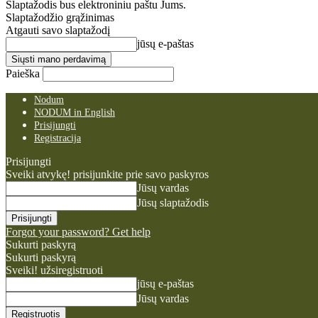
Slaptažodis bus elektroniniu paštu Jums.
Slaptažodžio grąžinimas
Atgauti savo slaptažodį
jūsų e-paštas
Paieška
Nodum
NODUM in English
Prisijungti
Registracija
Prisijungti
Sveiki atvykę! prisijunkite prie savo paskyros
Jūsų vardas
Jūsų slaptažodis
Forgot your password? Get help
Sukurti paskyrą
Sukurti paskyrą
Sveiki! užsiregistruoti
jūsų e-paštas
Jūsų vardas