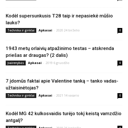
Kodėl supersunkusis T28 taip ir nepasiekė mūšio
lauko?
Apkasai
-
2020 24 birželio
Technika ir ginklai
0
1943 metų orlaivių atpažinimo testas – atskrenda
priešas ar draugas? (2 dalis)
Apkasai
-
2019 6 gruodžio
Įvairenybės
0
7 įdomūs faktai apie Valentine tanką – tanko vadas-
užtaisinėtojas?
Apkasai
-
2021 14 vasario
Technika ir ginklai
0
Kodėl MG 42 kulkosvaidis turėjo tokį keistą vamzdžio
antgalį?
Apkasai
-
2019 26 lapkričio