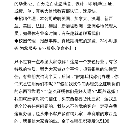
的毕业.证、百分之百让您满意、设计，印刷;毕业.证、
成绩、单，真实大使馆教育部认证，速度快。
◆招聘代理：本公司诚聘英国、加拿大、澳洲、新西
兰、美国、法国、德国、新加坡欧洲，亚洲各地代理人
员，如果你有业余时间，有兴趣就请联系我们
◆校园代理，报酬丰厚。真诚期待您的加盟。24小时服
务 为您服务 专业服务,使命必赴！
只不过有一点希望大家谅解！这是一个灰色行业，有它
特殊的性质。我为大家做这个事情，担着很重的法律责
任。有些朋友咨询半天，后问，“假如我找你们办理，你
们怎么证明你们不呢？”“假如我找你们办理怎么证明你们
的东西可靠呢？” “怎么证明你们是好人呢？“.既然选择了
我们就应该对我们信任，买东西都要货比三家，这我是
完全没有任何问题的。我从来不催我的客户一定要在我
这里办理，也从来不客户多咨询几家，毕竟谁的东西是
的，我相信大家看的出。金子在哪里都要发光5108