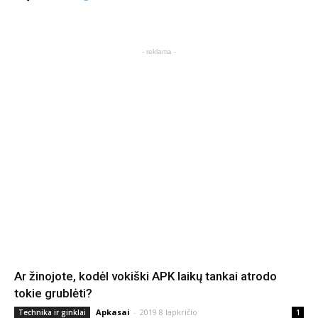
- reklama -
Ar žinojote, kodėl vokiški APK laikų tankai atrodo
tokie grublėti?
Apkasai
-
2019 8 lapkričio
Technika ir ginklai
1