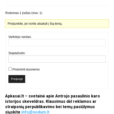
Rodomas 1 įrašas (viso: 1)
Prisijunkite, jei norite atsakyti į šią temą.
Vartotojo vardas:
Slaptažodis:
Prisiminti duomenis
Prisijungti
Apkasai.lt – svetainė apie Antrojo pasaulinio karo
istorijos skeveldras. Klausimus dėl reklamos ar
straipsnių perpublikavimo bei temų pasiūlymus
siųskite
info@nodum.lt