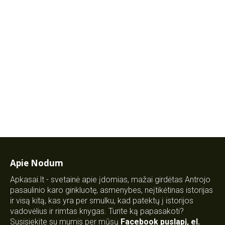
Apie Nodum
Apkasai.lt - svetainė apie įdomias, mažai girdėtas Antrojo
pasaulinio karo ginkluotę, asmenybes, neįtikėtinas istorijas
ir visą kitą, kas yra per smulku, kad patektų į istorijos
vadovėlius ir rimtas knygas. Turite ką papasakoti?
Susisiekite su mumis per mūsų
Facebook puslapį
,
el.