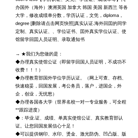
办国外（海外）澳洲英国 加拿大 韩国 美国 新西兰 等各
大学，修改成绩单分数，学历认证，文凭，diploma，
degree [删除请点击网页快照]真实认证.海外回囯的同学
定制、真实认证、、学位证书、囯外真实学位认证、使
馆留学回囯人员证明、录取通知书
→ ★我们为您做的是：
◆办理真实使馆公证（即留学回国人员证明，不成功不
收费！！！）
◆办理教育部国外学位学历认证。（网上可查、存档、
快速稳妥，回国发展，考公务员，落户，进国企，外
企，创业，无忧愁）
◆办理各国各大学（世界名校一对一专业服务，可全程
**跟踪进度）
◆：毕业.证、成绩、单真实使馆公证、真实教育部认
证。让您回国发展信心十足！
◆可以提供钢印、水印、烫金、激光防伪、凹凸版、版