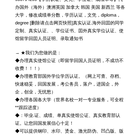
办国外（海外）澳洲英国 加拿大 韩国 美国 新西兰 等各
大学，修改成绩单分数，学历认证，文凭，diploma，
degree [删除请点击网页快照]真实认证.海外回囯的同学
定制、真实认证、、学位证书、囯外真实学位认证、使
馆留学回囯人员证明、录取通知书
→ ★我们为您做的是：
◆办理真实使馆公证（即留学回国人员证明，不成功不
收费！！！）
◆办理教育部国外学位学历认证。（网上可查、存档、
快速稳妥，回国发展，考公务员，落户，进国企，外
企，创业，无忧愁）
◆办理各国各大学（世界名校一对一专业服务，可全程
**跟踪进度）
◆：毕业.证、成绩、单真实使馆公证、真实教育部认
证。让您回国发展信心十足！
◆可以提供钢印、水印、烫金、激光防伪、凹凸版、版