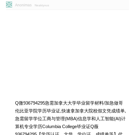
Anonimas
Neaktyvus
Q微936794295急需加拿大大学毕业留学材料/加急做哥
伦比亚学院学历毕业证,快速拿加拿大院校假文凭成绩单,
急需留学学位工商与管理(MBA)信息学和人工智能(AI)计
算机专业学历Columbia College毕业证Q薇
936794295【学历认证、文凭、学位证、成绩单等】代