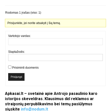
Rodomas 1 įrašas (viso: 1)
Prisijunkite, jei norite atsakyti į šią temą.
Vartotojo vardas:
Slaptažodis:
Prisiminti duomenis
Prisijungti
Apkasai.lt – svetainė apie Antrojo pasaulinio karo
istorijos skeveldras. Klausimus dėl reklamos ar
straipsnių perpublikavimo bei temų pasiūlymus
siųskite
info@nodum.lt