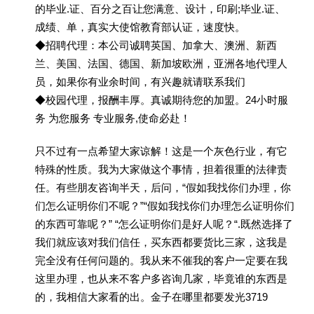
的毕业.证、百分之百让您满意、设计，印刷;毕业.证、
成绩、单，真实大使馆教育部认证，速度快。
◆招聘代理：本公司诚聘英国、加拿大、澳洲、新西
兰、美国、法国、德国、新加坡欧洲，亚洲各地代理人
员，如果你有业余时间，有兴趣就请联系我们
◆校园代理，报酬丰厚。真诚期待您的加盟。24小时服
务 为您服务 专业服务,使命必赴！
只不过有一点希望大家谅解！这是一个灰色行业，有它
特殊的性质。我为大家做这个事情，担着很重的法律责
任。有些朋友咨询半天，后问，“假如我找你们办理，你
们怎么证明你们不呢？”“假如我找你们办理怎么证明你们
的东西可靠呢？” “怎么证明你们是好人呢？“.既然选择了
我们就应该对我们信任，买东西都要货比三家，这我是
完全没有任何问题的。我从来不催我的客户一定要在我
这里办理，也从来不客户多咨询几家，毕竟谁的东西是
的，我相信大家看的出。金子在哪里都要发光3719