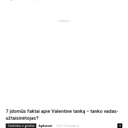
- reklama -
7 įdomūs faktai apie Valentine tanką – tanko vadas-
užtaisinėtojas?
Apkasai
-
2021 14 vasario
Technika ir ginklai
0