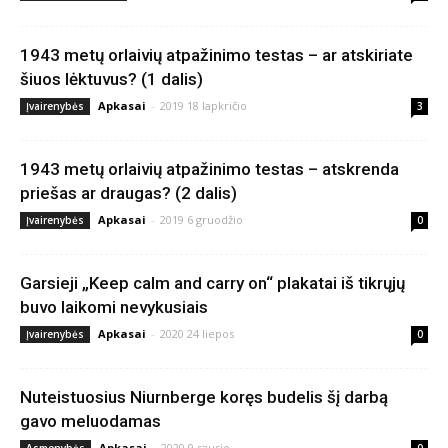
1943 metų orlaivių atpažinimo testas – ar atskiriate
šiuos lėktuvus? (1 dalis)
Apkasai
-
2019 18 lapkričio
Įvairenybės
3
1943 metų orlaivių atpažinimo testas – atskrenda
priešas ar draugas? (2 dalis)
Apkasai
-
2019 6 gruodžio
Įvairenybės
0
Garsieji „Keep calm and carry on“ plakatai iš tikrųjų
buvo laikomi nevykusiais
Apkasai
-
2020 24 liepos
Įvairenybės
0
Nuteistuosius Niurnberge koręs budelis šį darbą
gavo meluodamas
Apkasai
-
2020 9 sausio