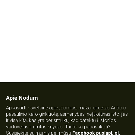
Apie Nodum
Apkasai.lt - svetainė apie įdomias, mažai girdėtas Antrojo
pasaulinio karo ginkluotę, asmenybes, neįtikėtinas istorijas
ir visą kitą, kas yra per smulku, kad patektų į istorijos
vadovėlius ir rimtas knygas. Turite ką papasakoti?
Susisiekite su mumis per mūsų
Facebook puslapį
,
el.