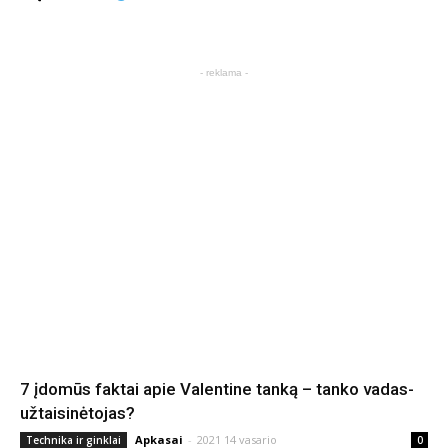
- reklama -
7 įdomūs faktai apie Valentine tanką – tanko vadas-
užtaisinėtojas?
Apkasai
-
2021 14 vasario
Technika ir ginklai
0