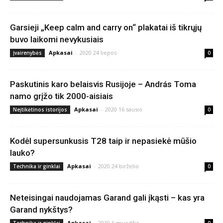
Garsieji „Keep calm and carry on“ plakatai iš tikrųjų
buvo laikomi nevykusiais
Apkasai
-
2020 24 liepos
Įvairenybės
0
Paskutinis karo belaisvis Rusijoje – András Toma
namo grįžo tik 2000-aisiais
Apkasai
-
2020 16 sausio
Neįtikėtinos istorijos
0
Kodėl supersunkusis T28 taip ir nepasiekė mūšio
lauko?
Apkasai
-
2020 24 birželio
Technika ir ginklai
0
Neteisingai naudojamas Garand gali įkąsti – kas yra
Garand nykštys?
Apkasai
-
2019 6 gruodžio