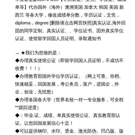
单等】代办国外（海外）澳洲英国 加拿大 韩国 美国 新
西兰 等各大学，修改成绩单分数，学历认证，文凭，
diploma，degree [删除请点击网页快照]真实认证.海外回
囯的同学定制、真实认证、、学位证书、囯外真实学位
认证、使馆留学回囯人员证明、录取通知书
→ ★我们为您做的是：
◆办理真实使馆公证（即留学回国人员证明，不成功不
收费！！！）
◆办理教育部国外学位学历认证。（网上可查、存档、
快速稳妥，回国发展，考公务员，落户，进国企，外
企，创业，无忧愁）
◆办理各国各大学（世界名校一对一专业服务，可全程
**跟踪进度）
◆：毕业.证、成绩、单真实使馆公证、真实教育部认
证。让您回国发展信心十足！
◆可以提供钢印、水印、烫金、激光防伪、凹凸版、版