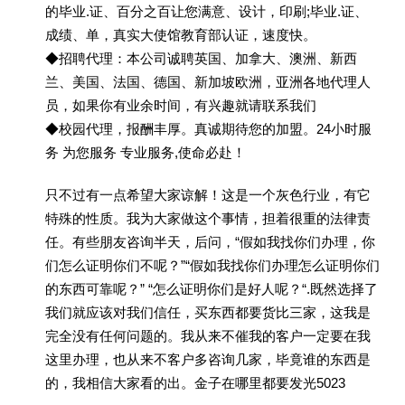
的毕业.证、百分之百让您满意、设计，印刷;毕业.证、
成绩、单，真实大使馆教育部认证，速度快。
◆招聘代理：本公司诚聘英国、加拿大、澳洲、新西
兰、美国、法国、德国、新加坡欧洲，亚洲各地代理人
员，如果你有业余时间，有兴趣就请联系我们
◆校园代理，报酬丰厚。真诚期待您的加盟。24小时服
务 为您服务 专业服务,使命必赴！
只不过有一点希望大家谅解！这是一个灰色行业，有它
特殊的性质。我为大家做这个事情，担着很重的法律责
任。有些朋友咨询半天，后问，“假如我找你们办理，你
们怎么证明你们不呢？”“假如我找你们办理怎么证明你们
的东西可靠呢？” “怎么证明你们是好人呢？“.既然选择了
我们就应该对我们信任，买东西都要货比三家，这我是
完全没有任何问题的。我从来不催我的客户一定要在我
这里办理，也从来不客户多咨询几家，毕竟谁的东西是
的，我相信大家看的出。金子在哪里都要发光5023