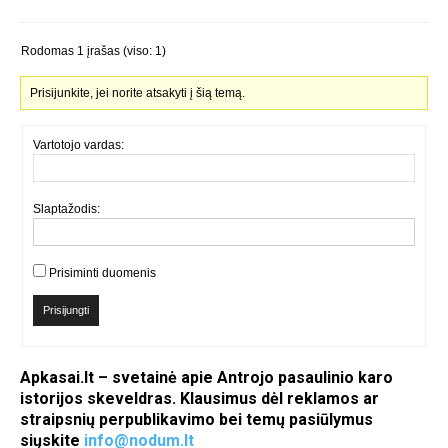
Rodomas 1 įrašas (viso: 1)
Prisijunkite, jei norite atsakyti į šią temą.
Vartotojo vardas:
Slaptažodis:
Prisiminti duomenis
Prisijungti
Apkasai.lt – svetainė apie Antrojo pasaulinio karo
istorijos skeveldras. Klausimus dėl reklamos ar
straipsnių perpublikavimo bei temų pasiūlymus
siųskite
info@nodum.lt