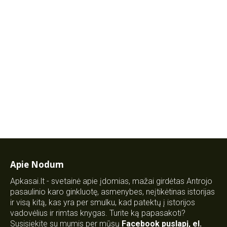
Apie Nodum
Apkasai.lt - svetainė apie įdomias, mažai girdėtas Antrojo
pasaulinio karo ginkluotę, asmenybes, neįtikėtinas istorijas
ir visą kitą, kas yra per smulku, kad patektų į istorijos
vadovėlius ir rimtas knygas. Turite ką papasakoti?
Susisiekite su mumis per mūsų
Facebook puslapį
,
el.