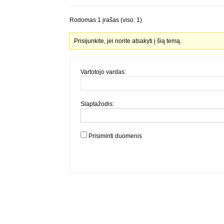
Rodomas 1 įrašas (viso: 1)
Prisijunkite, jei norite atsakyti į šią temą.
Vartotojo vardas:
Slaptažodis:
Prisiminti duomenis