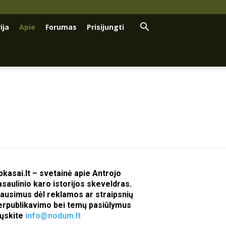
ija
Apie
Forumas
Prisijungti
pkasai.lt – svetainė apie Antrojo
asaulinio karo istorijos skeveldras.
lausimus dėl reklamos ar straipsnių
erpublikavimo bei temų pasiūlymus
iųskite
info@nodum.lt