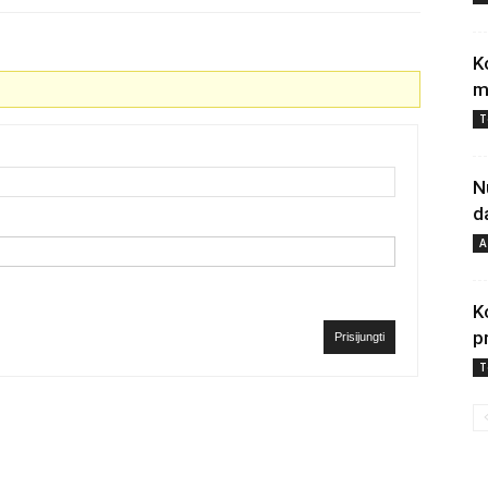
K
m
T
N
d
A
K
p
Prisijungti
T