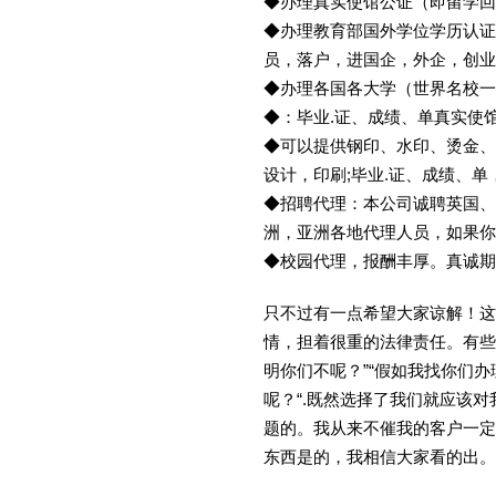
◆办理真实使馆公证（即留学
◆办理教育部国外学位学历认证
员，落户，进国企，外企，创
◆办理各国各大学（世界名校
◆：毕业.证、成绩、单真实使
◆可以提供钢印、水印、烫金、
设计，印刷;毕业.证、成绩、
◆招聘代理：本公司诚聘英国、
洲，亚洲各地代理人员，如果你
◆校园代理，报酬丰厚。真诚期待
只不过有一点希望大家谅解！这
情，担着很重的法律责任。有些
明你们不呢？”“假如我找你们办
呢？“.既然选择了我们就应该
题的。我从来不催我的客户一定
东西是的，我相信大家看的出。金