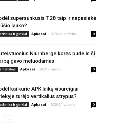
odėl supersunkusis T28 taip ir nepasiekė
ūšio lauko?
Apkasai
-
2020 24 birželio
echnika ir ginklai
0
uteistuosius Niurnberge koręs budelis šį
arbą gavo meluodamas
Apkasai
-
2020 9 sausio
smenybės
0
odėl kai kurie APK laikų visureigiai
riekyje turėjo vertikalius strypus?
Apkasai
-
2020 21 vasario
echnika ir ginklai
0