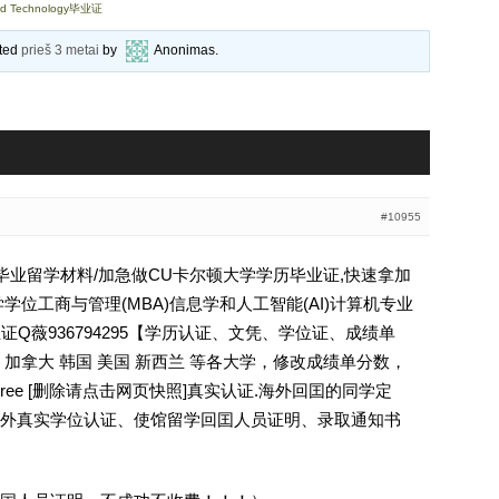
nd Technology毕业证
ated
prieš 3 metai
by
Anonimas
.
#10955
大学毕业留学材料/加急做CU卡尔顿大学学历毕业证,快速拿加
学位工商与管理(MBA)信息学和人工智能(AI)计算机专业
y CU毕业证Q薇936794295【学历认证、文凭、学位证、成绩单
加拿大 韩国 美国 新西兰 等各大学，修改成绩单分数，
egree [删除请点击网页快照]真实认证.海外回囯的同学定
外真实学位认证、使馆留学回囯人员证明、录取通知书