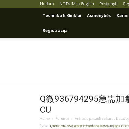
Nodum
NODUM in English
Prisijungti
Reg
Technika Ir Ginklai
Asmenybės
Karin
Registracija
Q微936794295急
CU
Home
›
Forumai
›
Antrasis pasaulinis karas Lietuvo
Žymos:
Q微936794295急需加拿大大学毕业留学材料/加急做CU卡