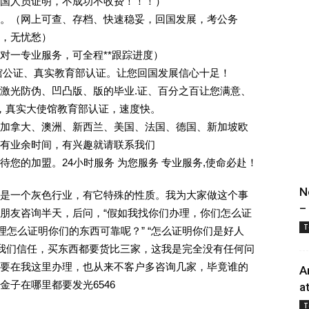
回国人员证明，不成功不收费！！！）
。（网上可查、存档、快速稳妥，回国发展，考公务
业，无忧愁）
一对一专业服务，可全程**跟踪进度）
馆公证、真实教育部认证。让您回国发展信心十足！
激光防伪、凹凸版、版的毕业.证、百分之百让您满意、
单，真实大使馆教育部认证，速度快。
加拿大、澳洲、新西兰、美国、法国、德国、新加坡欧
有业余时间，有兴趣就请联系我们
您的加盟。24小时服务 为您服务 专业服务,使命必赴！
N
是一个灰色行业，有它特殊的性质。我为大家做这个事
–
朋友咨询半天，后问，“假如我找你们办理，你们怎么证
T
理怎么证明你们的东西可靠呢？” “怎么证明你们是好人
对我们信任，买东西都要货比三家，这我是完全没有任何问
要在我这里办理，也从来不客户多咨询几家，毕竟谁的
A
子在哪里都要发光6546
a
T