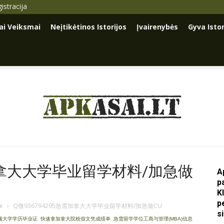
istracija
iai Veiksmai
Neįtikėtinos Istorijos
Įvairenybės
Gyva Istor
Apkasai.lt
需加拿大大学毕业留学材料/加急做
A
p
K
p
je
›
Q微936794295急需加拿大大学毕业留学材料/加急做CU
s
尔顿大学学历毕业证
,
快速拿加拿大院校假文凭成绩单
,
急需留学学位工商与管理(MBA)信息