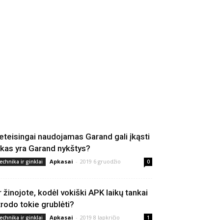
eteisingai naudojamas Garand gali įkąsti
 kas yra Garand nykštys?
Apkasai
-
2019 6 gruodžio
echnika ir ginklai
0
r žinojote, kodėl vokiški APK laikų tankai
trodo tokie grublėti?
Apkasai
-
2019 8 lapkričio
echnika ir ginklai
1