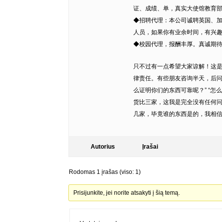
证、成绩、单，真实大使馆教育
◆招聘代理：本公司诚聘英国、
人员，如果你有业余时间，有兴
◆校园代理，报酬丰厚。真诚期待您
只不过有一点希望大家谅解！这
律责任。有些朋友咨询半天，后问
么证明你们的东西可靠呢？” “怎
货比三家，这我是完全没有任何
几家，毕竟谁的东西是的，我相信
Autorius
Įrašai
Rodomas 1 įrašas (viso: 1)
Prisijunkite, jei norite atsakyti į šią temą.