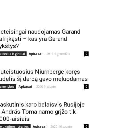
eteisingai naudojamas Garand
ali įkąsti – kas yra Garand
ykštys?
Apkasai
-
2019 6 gruodžio
echnika ir ginklai
0
uteistuosius Niurnberge koręs
udelis šį darbą gavo meluodamas
Apkasai
-
2020 9 sausio
smenybės
0
askutinis karo belaisvis Rusijoje
 András Toma namo grįžo tik
000-aisiais
Apkasai
-
2020 16 sausio
eįtikėtinos istorijos
0