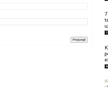
7
t
u
T
Prisijungti
K
p
e
N
- 