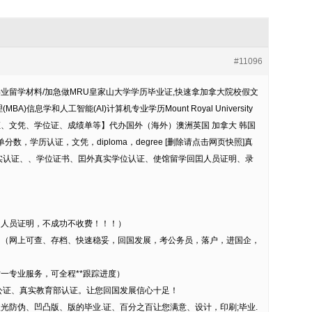
#11096
大学毕业留学材料/加急做MRU皇家山大学学历毕业证,快速拿加拿大院校假文
)信息学和人工智能(AI)计算机专业学历Mount Royal University
历认证、文凭、学位证、成绩单等】代办国外（海外）澳洲英国 加拿大 韩国
数，学历认证，文凭，diploma，degree [删除请点击网页快照]真
实认证、、学位证书、囯外真实学位认证、使馆留学回囯人员证明、录
国人员证明，不成功不收费！！！）
。（网上可查、存档、快速稳妥，回国发展，考公务员，落户，进国企，
对一专业服务，可全程**跟踪进度）
公证、真实教育部认证。让您回国发展信心十足！
光防伪、凹凸版、版的毕业.证、百分之百让您满意、设计，印刷;毕业.