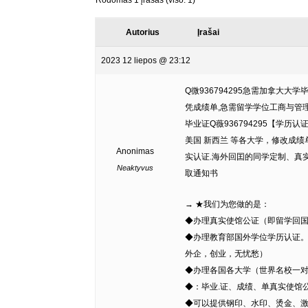
Rodomas 1 įrašas (viso: 1)
Autorius
Įrašai
2023 12 liepos @ 23:12
Q微936794295急需加拿大
凭成绩单,急需留学学位工商与管理(MBA
毕业证Q薇936794295【学
美国 新西兰 等各大学，修改成绩单分
Anonimas
实认证.海外回囯的同学定制、真
Neaktyvus
取通知书
→ ★我们为您做的是：
◆办理真实使馆公证（即留学回
◆办理教育部国外学位学历认证
外企，创业，无忧愁）
◆办理各国各大学（世界名校一
◆：毕业.证、成绩、单真实使馆
◆可以提供钢印、水印、烫金、激