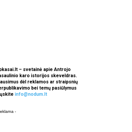
pkasai.lt – svetainė apie Antrojo
asaulinio karo istorijos skeveldras.
lausimus dėl reklamos ar straipsnių
erpublikavimo bei temų pasiūlymus
iųskite
info@nodum.lt
reklama -