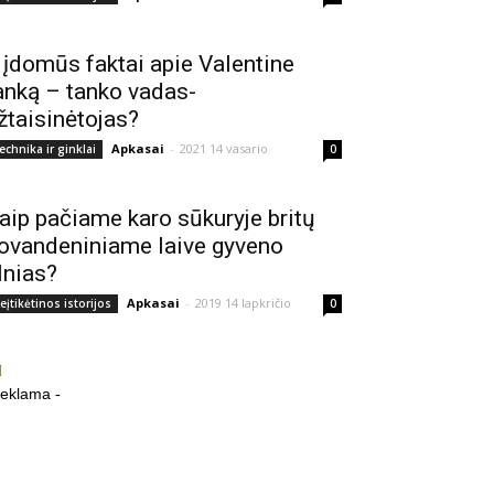
 įdomūs faktai apie Valentine
anką – tanko vadas-
žtaisinėtojas?
Apkasai
-
2021 14 vasario
echnika ir ginklai
0
aip pačiame karo sūkuryje britų
ovandeniniame laive gyveno
lnias?
Apkasai
-
2019 14 lapkričio
eįtikėtinos istorijos
0
reklama -