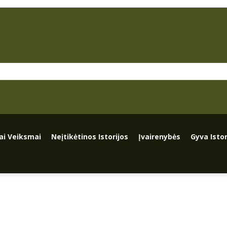
iai Veiksmai
Neįtikėtinos Istorijos
Įvairenybės
Gyva Istor