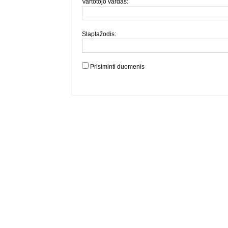
Vartotojo vardas:
Slaptažodis:
Prisiminti duomenis