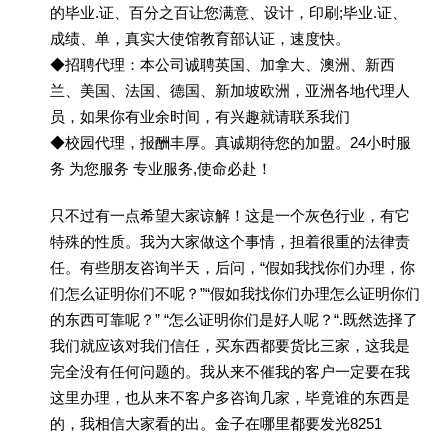
的毕业.证、百分之百让您满意、设计，印刷;毕业.证、
成绩、单，真实大使馆教育部认证，速度快。
◆招聘代理：本公司诚聘英国、加拿大、澳洲、新西
兰、美国、法国、德国、新加坡欧洲，亚洲各地代理人
员，如果你有业余时间，有兴趣就请联系我们
◆校园代理，报酬丰厚。真诚期待您的加盟。24小时服
务 为您服务 专业服务,使命必赴！
只不过有一点希望大家谅解！这是一个灰色行业，有它
特殊的性质。我为大家做这个事情，担着很重的法律责
任。有些朋友咨询半天，后问，“假如我找你们办理，你
们怎么证明你们不呢？”“假如我找你们办理怎么证明你们
的东西可靠呢？” “怎么证明你们是好人呢？“.既然选择了
我们就应该对我们信任，买东西都要货比三家，这我是
完全没有任何问题的。我从来不催我的客户一定要在我
这里办理，也从来不客户多咨询几家，毕竟谁的东西是
的，我相信大家看的出。金子在哪里都要发光8251