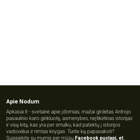
Apie Nodum
Apkasai.lt - svetainė apie įdomias, mažai girdėtas Antrojo
pasaulinio karo ginkluotę, asmenybes, neįtikėtinas istorijas
ir visą kitą, kas yra per smulku, kad patektų į istorijos
vadovėlius ir rimtas knygas. Turite ką papasakoti?
Susisiekite su mumis per mūsų
Facebook puslapį
,
el.