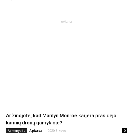
- reklama -
Ar žinojote, kad Marilyn Monroe karjera prasidėjo
karinių dronų gamykloje?
Apkasai
-
2020 8 kovo
Asmenybės
0