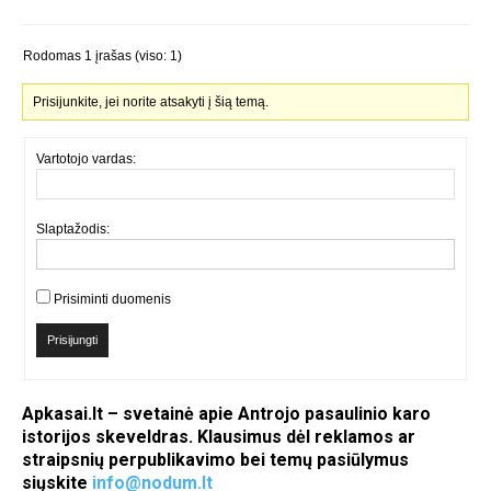
Rodomas 1 įrašas (viso: 1)
Prisijunkite, jei norite atsakyti į šią temą.
Vartotojo vardas:
Slaptažodis:
Prisiminti duomenis
Prisijungti
Apkasai.lt – svetainė apie Antrojo pasaulinio karo
istorijos skeveldras. Klausimus dėl reklamos ar
straipsnių perpublikavimo bei temų pasiūlymus
siųskite
info@nodum.lt