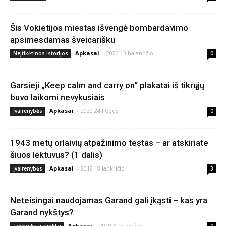
Šis Vokietijos miestas išvengė bombardavimo
apsimesdamas šveicarišku
Apkasai
-
2020 13 balandžio
Neįtikėtinos istorijos
0
Garsieji „Keep calm and carry on“ plakatai iš tikrųjų
buvo laikomi nevykusiais
Apkasai
-
2020 24 liepos
Įvairenybės
0
1943 metų orlaivių atpažinimo testas – ar atskiriate
šiuos lėktuvus? (1 dalis)
Apkasai
-
2019 18 lapkričio
Įvairenybės
3
Neteisingai naudojamas Garand gali įkąsti – kas yra
Garand nykštys?
Apkasai
-
2019 6 gruodžio