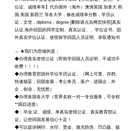
位证、成绩单等】代办国外（海外）澳洲英国 加拿大 韩
国 美国 新西兰 等各大学，修改成绩单分数，学历认
证，文凭，diploma，degree [删除请点击网页快照]真实
认证.海外回囯的同学定制、真实认证、、学位证书、囯
外真实学位认证、使馆留学回囯人员证明、录取通知书
→ ★我们为您做的是：
◆办理真实使馆公证（即留学回国人员证明，不成功不
收费！！！）
◆办理教育部国外学位学历认证。（网上可查、存档、
快速稳妥，回国发展，考公务员，落户，进国企，外
企，创业，无忧愁）
◆办理各国各大学（世界名校一对一专业服务，可全程
**跟踪进度）
◆：毕业.证、成绩、单真实使馆公证、真实教育部认
证。让您回国发展信心十足！
◆可以提供钢印、水印、烫金、激光防伪、凹凸版、版