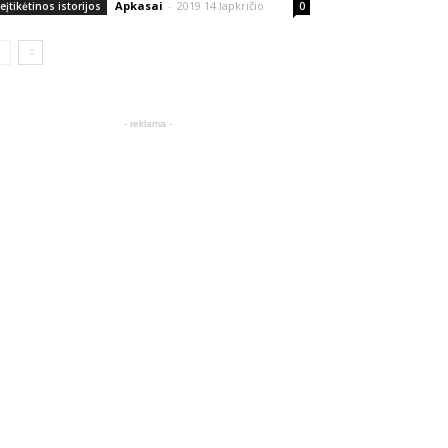
Apkasai
-
2019 14 lapkričio
eįtikėtinos istorijos
0
- reklama -