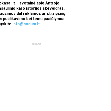
pkasai.lt – svetainė apie Antrojo
asaulinio karo istorijos skeveldras.
lausimus dėl reklamos ar straipsnių
erpublikavimo bei temų pasiūlymus
iųskite
info@nodum.lt
- reklama -