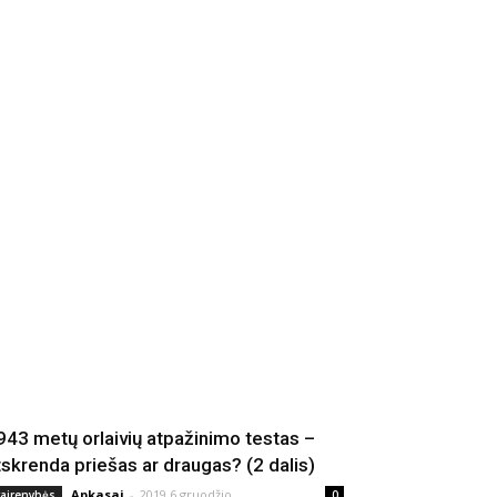
943 metų orlaivių atpažinimo testas –
tskrenda priešas ar draugas? (2 dalis)
Apkasai
-
2019 6 gruodžio
vairenybės
0