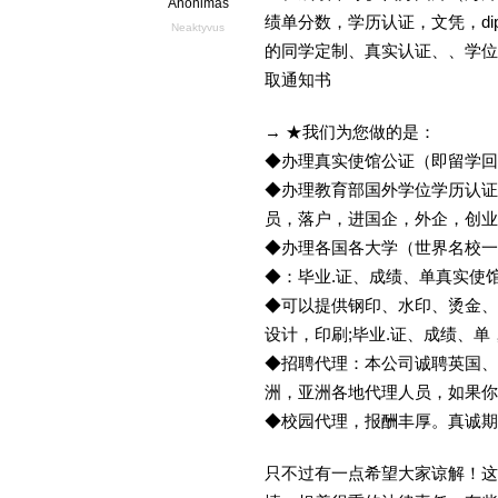
Anonimas
绩单分数，学历认证，文凭，dipl
Neaktyvus
的同学定制、真实认证、、学位
取通知书
→ ★我们为您做的是：
◆办理真实使馆公证（即留学
◆办理教育部国外学位学历认证
员，落户，进国企，外企，创
◆办理各国各大学（世界名校
◆：毕业.证、成绩、单真实使
◆可以提供钢印、水印、烫金、
设计，印刷;毕业.证、成绩、
◆招聘代理：本公司诚聘英国、
洲，亚洲各地代理人员，如果你
◆校园代理，报酬丰厚。真诚期待
只不过有一点希望大家谅解！这