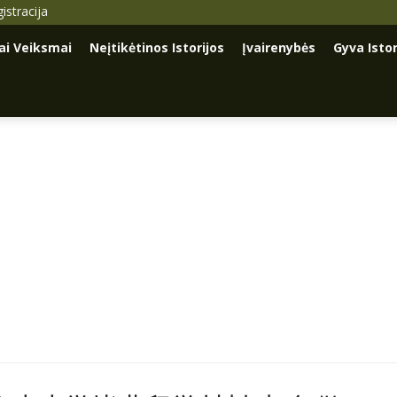
istracija
iai Veiksmai
Neįtikėtinos Istorijos
Įvairenybės
Gyva Istor