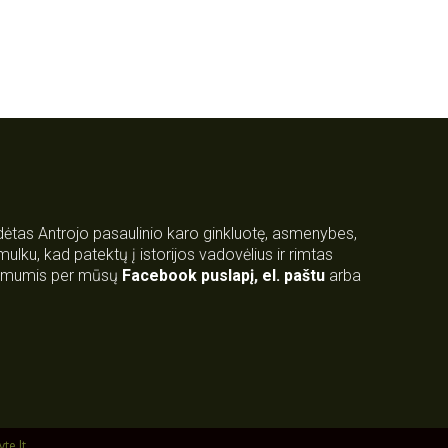
rdėtas Antrojo pasaulinio karo ginkluotę, asmenybes,
 smulku, kad patektų į istorijos vadovėlius ir rimtas
su mumis per mūsų
Facebook puslapį
,
el. paštu
arba
yte.lt