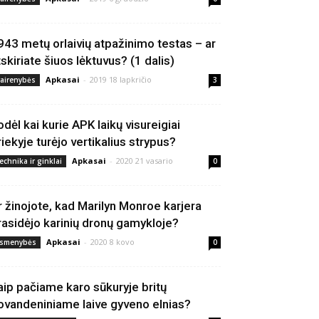
943 metų orlaivių atpažinimo testas – ar
tskiriate šiuos lėktuvus? (1 dalis)
Apkasai
-
2019 18 lapkričio
vairenybės
3
odėl kai kurie APK laikų visureigiai
riekyje turėjo vertikalius strypus?
Apkasai
-
2020 21 vasario
echnika ir ginklai
0
r žinojote, kad Marilyn Monroe karjera
rasidėjo karinių dronų gamykloje?
Apkasai
-
2020 8 kovo
smenybės
0
aip pačiame karo sūkuryje britų
ovandeniniame laive gyveno elnias?