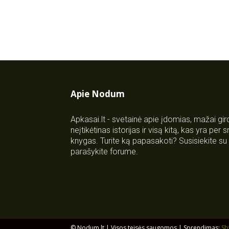
Apie Nodum
Apkasai.lt - svetainė apie įdomias, mažai gi
neįtikėtinas istorijas ir visą kitą, kas yra per
knygas. Turite ką papasakoti? Susisiekite 
parašykite forume.
© Nodum.lt | Visos teisės saugomos | Sprendimas:
Sb