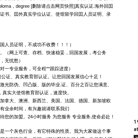
oma，degree [删除请点击网页快照]真实认证.海外回囯
证书、囯外真实学位认证、使馆留学回囯人员证明、录
回国人员证明，不成功不收费！！！）
。（网上可查、存档、快速稳妥，回国发展，考公务
业，无忧愁）
一对一专业服务，可全程**跟踪进度）
馆公证、真实教育部认证。让您回国发展信心十足！
激光防伪、凹凸版、版的毕业.证、百分之百让您满意、
单，真实大使馆教育部认证，速度快。
加拿大、澳洲、新西兰、美国、法国、德国、新加坡欧
有业余时间，有兴趣就请联系我们
您的加盟。24小时服务 为您服务 专业服务,使命必赴！
1
a
是一个灰色行业，有它特殊的性质。我为大家做这个事
Į