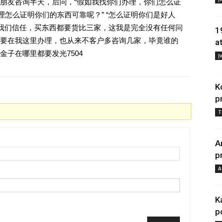
朋友咨询半天，后问，“假如我找你们办理，你们怎么证
理怎么证明你们的东西可靠呢？” “怎么证明你们是好人
对我们信任，买东西都要货比三家，这我是完全没有任何问
1
要在我这里办理，也从来不客户多咨询几家，毕竟谁的
a
子在哪里都要发光7504
Į
K
p
T
A
p
A
K
p