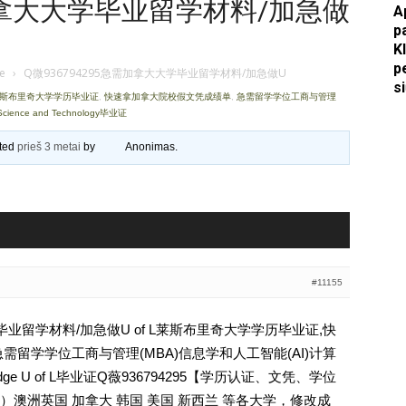
需加拿大大学毕业留学材料/加急做
A
p
Apkasai.lt
K
p
je
›
Q微936794295急需加拿大大学毕业留学材料/加急做U
s
 L莱斯布里奇大学学历毕业证
,
快速拿加拿大院校假文凭成绩单
,
急需留学学位工商与管理
cience and Technology毕业证
ated
prieš 3 metai
by
Anonimas
.
#11155
学毕业留学材料/加急做U of L莱斯布里奇大学学历毕业证,快
需留学学位工商与管理(MBA)信息学和人工智能(AI)计算
hbridge U of L毕业证Q薇936794295【学历认证、文凭、学位
澳洲英国 加拿大 韩国 美国 新西兰 等各大学，修改成