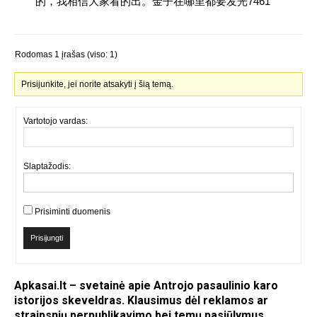
的，我相信大家看的出。金子在哪里都要发光7461
Rodomas 1 įrašas (viso: 1)
Prisijunkite, jei norite atsakyti į šią temą.
Vartotojo vardas:
Slaptažodis:
Prisiminti duomenis
Prisijungti
Apkasai.lt – svetainė apie Antrojo pasaulinio karo
istorijos skeveldras. Klausimus dėl reklamos ar
straipsnių perpublikavimo bei temų pasiūlymus