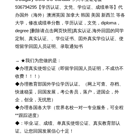
936794295【学历认证、文凭、学位证、成绩单等】代
办国外（海外）澳洲英国 加拿大 韩国 美国 新西兰 等各
大学，修改成绩单分数，学历认证，文凭，diploma，
degree [删除请点击网页快照]真实认证.海外回囯的同学
定制、真实认证、、学位证书、囯外真实学位认证、使
馆留学回囯人员证明、录取通知书
→ ★我们为您做的是：
◆办理真实使馆公证（即留学回国人员证明，不成功不
收费！！！）
◆办理教育部国外学位学历认证。（网上可查、存档、
快速稳妥，回国发展，考公务员，落户，进国企，外
企，创业，无忧愁）
◆办理各国各大学（世界名校一对一专业服务，可全程
**跟踪进度）
◆：毕业.证、成绩、单真实使馆公证、真实教育部认
证。让您回国发展信心十足！