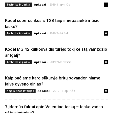
Apkasai
-
2019 8 lapkričio
Technika ir ginklai
1
Kodėl supersunkusis T28 taip ir nepasiekė mūšio
lauko?
Apkasai
-
2020 24 birželio
Technika ir ginklai
0
Kodėl MG 42 kulkosvaidis turėjo tokį keistą vamzdžio
antgalį?
Apkasai
-
2019 26 lapkričio
Technika ir ginklai
0
Kaip pačiame karo sūkuryje britų povandeniniame
laive gyveno elnias?
Apkasai
-
2019 14 lapkričio
Neįtikėtinos istorijos
0
7 įdomūs faktai apie Valentine tanką – tanko vadas-
užtaisinėtojas?