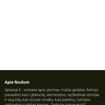
Apie Nodum
Apkasai.lt - svetainė apie įdomias, mažai girdėtas Antrojo
pasaulinio karo ginkluotę, asmenybes, neįtikėtinas istorijas
ir visą kitą, kas yra per smulku, kad patektų į istorijos
vadovėlius ir rimtas knygas. Turite ką papasakoti?