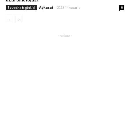
Apkasai
-
2021 14 vasario
Technika ir ginklai
0
- reklama -