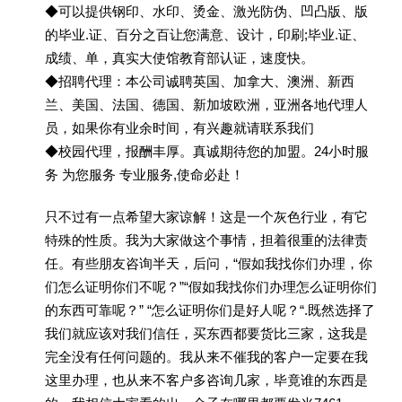
◆可以提供钢印、水印、烫金、激光防伪、凹凸版、版
的毕业.证、百分之百让您满意、设计，印刷;毕业.证、
成绩、单，真实大使馆教育部认证，速度快。
◆招聘代理：本公司诚聘英国、加拿大、澳洲、新西
兰、美国、法国、德国、新加坡欧洲，亚洲各地代理人
员，如果你有业余时间，有兴趣就请联系我们
◆校园代理，报酬丰厚。真诚期待您的加盟。24小时服
务 为您服务 专业服务,使命必赴！
只不过有一点希望大家谅解！这是一个灰色行业，有它
特殊的性质。我为大家做这个事情，担着很重的法律责
任。有些朋友咨询半天，后问，“假如我找你们办理，你
们怎么证明你们不呢？”“假如我找你们办理怎么证明你们
的东西可靠呢？” “怎么证明你们是好人呢？“.既然选择了
我们就应该对我们信任，买东西都要货比三家，这我是
完全没有任何问题的。我从来不催我的客户一定要在我
这里办理，也从来不客户多咨询几家，毕竟谁的东西是