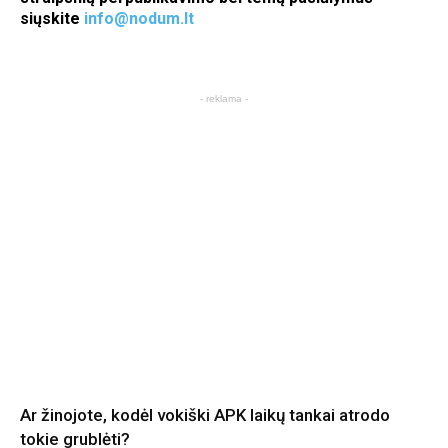
siųskite
info@nodum.lt
- reklama -
Ar žinojote, kodėl vokiški APK laikų tankai atrodo
tokie grublėti?