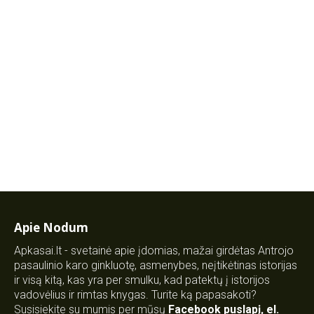
Apie Nodum
Apkasai.lt - svetainė apie įdomias, mažai girdėtas Antrojo
pasaulinio karo ginkluotę, asmenybes, neįtikėtinas istorijas
ir visą kitą, kas yra per smulku, kad patektų į istorijos
vadovėlius ir rimtas knygas. Turite ką papasakoti?
Susisiekite su mumis per mūsų
Facebook puslapį
,
el.