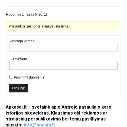
Rodomas 1 įrašas (viso: 1)
Prisijunkite, jei norite atsakyti į šią temą.
Vartotojo vardas:
Slaptažodis:
Prisiminti duomenis
Prisijungti
Apkasai.lt – svetainė apie Antrojo pasaulinio karo
istorijos skeveldras. Klausimus dėl reklamos ar
straipsnių perpublikavimo bei temų pasiūlymus
siųskite
info@nodum.lt