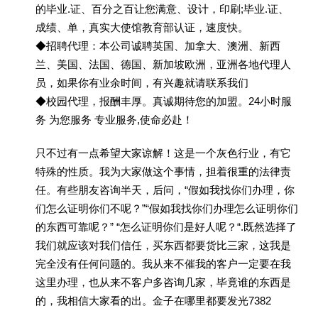
的毕业.证、百分之百让您满意、设计，印刷;毕业.证、
成绩、单，真实大使馆教育部认证，速度快。
◆招聘代理：本公司诚聘英国、加拿大、澳洲、新西
兰、美国、法国、德国、新加坡欧洲，亚洲各地代理人
员，如果你有业余时间，有兴趣就请联系我们
◆校园代理，报酬丰厚。真诚期待您的加盟。24小时服
务 为您服务 专业服务,使命必赴！
只不过有一点希望大家谅解！这是一个灰色行业，有它
特殊的性质。我为大家做这个事情，担着很重的法律责
任。有些朋友咨询半天，后问，“假如我找你们办理，你
们怎么证明你们不呢？”“假如我找你们办理怎么证明你们
的东西可靠呢？” “怎么证明你们是好人呢？“.既然选择了
我们就应该对我们信任，买东西都要货比三家，这我是
完全没有任何问题的。我从来不催我的客户一定要在我
这里办理，也从来不客户多咨询几家，毕竟谁的东西是
的，我相信大家看的出。金子在哪里都要发光7382