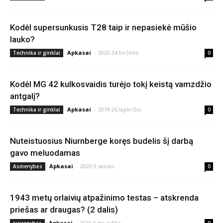
Kodėl supersunkusis T28 taip ir nepasiekė mūšio
lauko?
Apkasai
-
2020 24 birželio
Technika ir ginklai
0
Kodėl MG 42 kulkosvaidis turėjo tokį keistą vamzdžio
antgalį?
Apkasai
-
2019 26 lapkričio
Technika ir ginklai
0
Nuteistuosius Niurnberge koręs budelis šį darbą
gavo meluodamas
Apkasai
-
2020 9 sausio
Asmenybės
0
1943 metų orlaivių atpažinimo testas – atskrenda
priešas ar draugas? (2 dalis)
Apkasai
-
2019 6 gruodžio