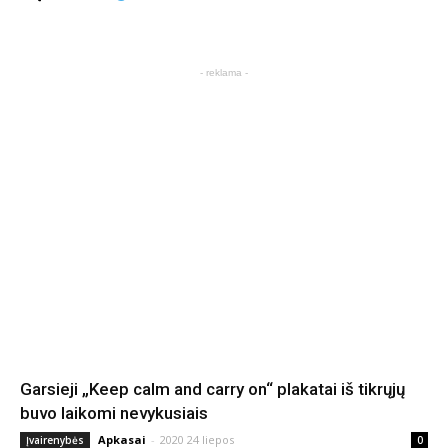
- reklama -
Garsieji „Keep calm and carry on“ plakatai iš tikrųjų
buvo laikomi nevykusiais
Apkasai
-
2020 24 liepos
Įvairenybės
0