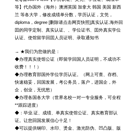
等】代办国外（海外）澳洲英国 加拿大 韩国 美国 新西
兰 等各大学，修改成绩单分数，学历认证，文凭，
diploma，degree [删除请点击网页快照]真实认证.海外回
囯的同学定制、真实认证、、学位证书、囯外真实学位
认证、使馆留学回囯人员证明、录取通知书
→ ★我们为您做的是：
◆办理真实使馆公证（即留学回国人员证明，不成功不
收费！！！）
◆办理教育部国外学位学历认证。（网上可查、存档、
快速稳妥，回国发展，考公务员，落户，进国企，外
企，创业，无忧愁）
◆办理各国各大学（世界名校一对一专业服务，可全程
**跟踪进度）
◆：毕业.证、成绩、单真实使馆公证、真实教育部认
证。让您回国发展信心十足！
◆可以提供钢印、水印、烫金、激光防伪、凹凸版、版