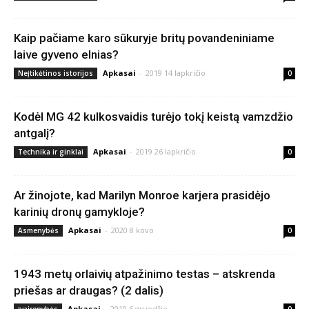
Kaip pačiame karo sūkuryje britų povandeniniame
laive gyveno elnias?
Apkasai
-
2019 14 lapkričio
Neįtikėtinos istorijos
0
Kodėl MG 42 kulkosvaidis turėjo tokį keistą vamzdžio
antgalį?
Apkasai
-
2019 26 lapkričio
Technika ir ginklai
0
Ar žinojote, kad Marilyn Monroe karjera prasidėjo
karinių dronų gamykloje?
Apkasai
-
2020 8 kovo
Asmenybės
0
1943 metų orlaivių atpažinimo testas – atskrenda
priešas ar draugas? (2 dalis)
Apkasai
-
2019 6 gruodžio