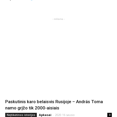
- reklama -
Paskutinis karo belaisvis Rusijoje – András Toma
namo grįžo tik 2000-aisiais
Apkasai
-
2020 16 sausio
Neįtikėtinos istorijos
0