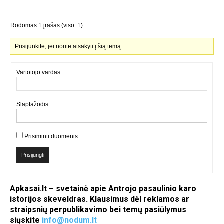
Rodomas 1 įrašas (viso: 1)
Prisijunkite, jei norite atsakyti į šią temą.
Vartotojo vardas:
Slaptažodis:
Prisiminti duomenis
Prisijungti
Apkasai.lt – svetainė apie Antrojo pasaulinio karo
istorijos skeveldras. Klausimus dėl reklamos ar
straipsnių perpublikavimo bei temų pasiūlymus
siųskite
info@nodum.lt