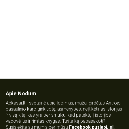
Apie Nodum
Apkasai.lt - svetainė apie įdomias, mažai girdėtas Antrojo
pasaulinio karo ginkluotę, asmenybes, neįtikėtinas istorijas
ir visą kitą, kas yra per smulku, kad patektų į istorijos
vadovėlius ir rimtas knygas. Turite ką papasakoti?
Susisiekite su mumis per mūsų
Facebook puslapį
,
el.