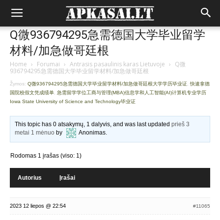
Q微936794295急需德国大学毕业留学
材料/加急做哥廷根
Home
›
Forumai
›
Antrasis pasaulinis karas Lietuvoje
›
Q微
936794295急需德国大学毕业留学材料/加急做哥廷根
Žymos:
Q微936794295急需德国大学毕业留学材料/加急做哥廷根大学学历毕业证
,
快速拿德
国院校假文凭成绩单
,
急需留学学位工商与管理(MBA)信息学和人工智能(AI)计算机专业学历
Iowa State University of Science and Technology毕业证
This topic has 0 atsakymų, 1 dalyvis, and was last updated
prieš 3
metai 1 mėnuo
by
Anonimas
.
Rodomas 1 įrašas (viso: 1)
Autorius
Įrašai
2023 12 liepos @ 22:54
#11065