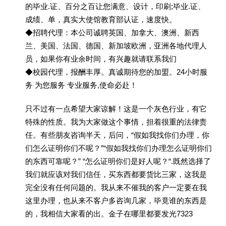
的毕业.证、百分之百让您满意、设计，印刷;毕业.证、
成绩、单，真实大使馆教育部认证，速度快。
◆招聘代理：本公司诚聘英国、加拿大、澳洲、新西
兰、美国、法国、德国、新加坡欧洲，亚洲各地代理人
员，如果你有业余时间，有兴趣就请联系我们
◆校园代理，报酬丰厚。真诚期待您的加盟。24小时服
务 为您服务 专业服务,使命必赴！
只不过有一点希望大家谅解！这是一个灰色行业，有它
特殊的性质。我为大家做这个事情，担着很重的法律责
任。有些朋友咨询半天，后问，“假如我找你们办理，你
们怎么证明你们不呢？”“假如我找你们办理怎么证明你们
的东西可靠呢？” “怎么证明你们是好人呢？“.既然选择了
我们就应该对我们信任，买东西都要货比三家，这我是
完全没有任何问题的。我从来不催我的客户一定要在我
这里办理，也从来不客户多咨询几家，毕竟谁的东西是
的，我相信大家看的出。金子在哪里都要发光7323