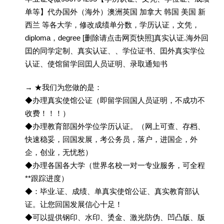
单等】代办国外（海外）澳洲英国 加拿大 韩国 美国 新
西兰 等各大学，修改成绩单分数，学历认证，文凭，
diploma，degree [删除请点击网页快照]真实认证.海外回
囯的同学定制、真实认证、、学位证书、囯外真实学位
认证、使馆留学回囯人员证明、录取通知书
→ ★我们为您做的是：
◆办理真实使馆公证（即留学回国人员证明，不成功不
收费！！！）
◆办理教育部国外学位学历认证。（网上可查、存档、
快速稳妥，回国发展，考公务员，落户，进国企，外
企，创业，无忧愁）
◆办理各国各大学（世界名校一对一专业服务，可全程
**跟踪进度）
◆：毕业.证、成绩、单真实使馆公证、真实教育部认
证。让您回国发展信心十足！
◆可以提供钢印、水印、烫金、激光防伪、凹凸版、版