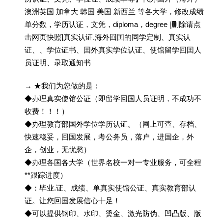
澳洲英国 加拿大 韩国 美国 新西兰 等各大学，修改成绩
单分数，学历认证，文凭，diploma，degree [删除请点
击网页快照]真实认证.海外回囯的同学定制、真实认
证、、学位证书、囯外真实学位认证、使馆留学回囯人
员证明、录取通知书
→ ★我们为您做的是：
◆办理真实使馆公证（即留学回国人员证明，不成功不
收费！！！）
◆办理教育部国外学位学历认证。（网上可查、存档、
快速稳妥，回国发展，考公务员，落户，进国企，外
企，创业，无忧愁）
◆办理各国各大学（世界名校一对一专业服务，可全程
**跟踪进度）
◆：毕业.证、成绩、单真实使馆公证、真实教育部认
证。让您回国发展信心十足！
◆可以提供钢印、水印、烫金、激光防伪、凹凸版、版