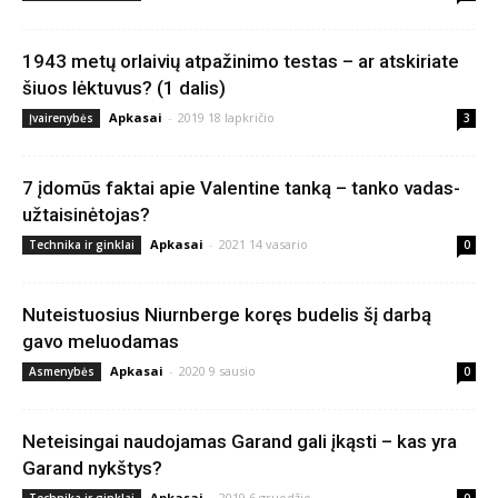
1943 metų orlaivių atpažinimo testas – ar atskiriate
šiuos lėktuvus? (1 dalis)
Apkasai
-
2019 18 lapkričio
Įvairenybės
3
7 įdomūs faktai apie Valentine tanką – tanko vadas-
užtaisinėtojas?
Apkasai
-
2021 14 vasario
Technika ir ginklai
0
Nuteistuosius Niurnberge koręs budelis šį darbą
gavo meluodamas
Apkasai
-
2020 9 sausio
Asmenybės
0
Neteisingai naudojamas Garand gali įkąsti – kas yra
Garand nykštys?
Apkasai
-
2019 6 gruodžio