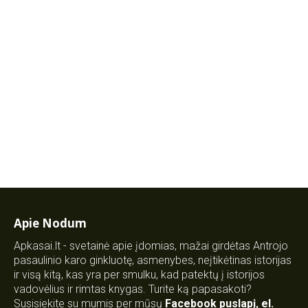
Apie Nodum
Apkasai.lt - svetainė apie įdomias, mažai girdėtas Antrojo
pasaulinio karo ginkluotę, asmenybes, neįtikėtinas istorijas
ir visą kitą, kas yra per smulku, kad patektų į istorijos
vadovėlius ir rimtas knygas. Turite ką papasakoti?
Susisiekite su mumis per mūsų
Facebook puslapį
,
el.