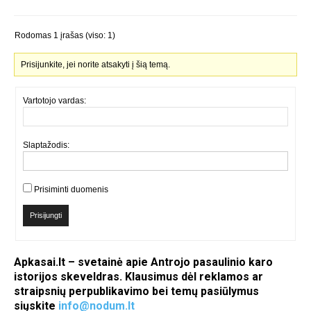
Rodomas 1 įrašas (viso: 1)
Prisijunkite, jei norite atsakyti į šią temą.
Vartotojo vardas:
Slaptažodis:
Prisiminti duomenis
Prisijungti
Apkasai.lt – svetainė apie Antrojo pasaulinio karo
istorijos skeveldras. Klausimus dėl reklamos ar
straipsnių perpublikavimo bei temų pasiūlymus
siųskite
info@nodum.lt