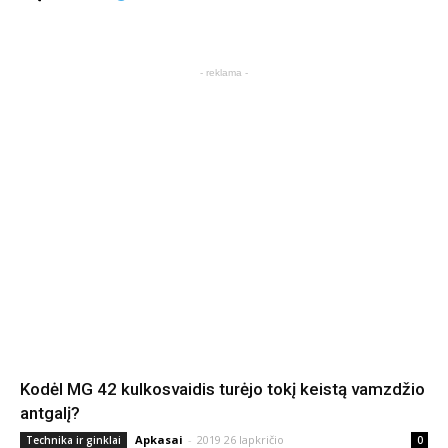
- reklama -
Kodėl MG 42 kulkosvaidis turėjo tokį keistą vamzdžio
antgalį?
Apkasai
-
2019 26 lapkričio
Technika ir ginklai
0