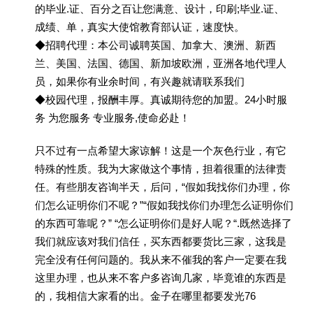
的毕业.证、百分之百让您满意、设计，印刷;毕业.证、
成绩、单，真实大使馆教育部认证，速度快。
◆招聘代理：本公司诚聘英国、加拿大、澳洲、新西
兰、美国、法国、德国、新加坡欧洲，亚洲各地代理人
员，如果你有业余时间，有兴趣就请联系我们
◆校园代理，报酬丰厚。真诚期待您的加盟。24小时服
务 为您服务 专业服务,使命必赴！
只不过有一点希望大家谅解！这是一个灰色行业，有它
特殊的性质。我为大家做这个事情，担着很重的法律责
任。有些朋友咨询半天，后问，“假如我找你们办理，你
们怎么证明你们不呢？”“假如我找你们办理怎么证明你们
的东西可靠呢？” “怎么证明你们是好人呢？“.既然选择了
我们就应该对我们信任，买东西都要货比三家，这我是
完全没有任何问题的。我从来不催我的客户一定要在我
这里办理，也从来不客户多咨询几家，毕竟谁的东西是
的，我相信大家看的出。金子在哪里都要发光76