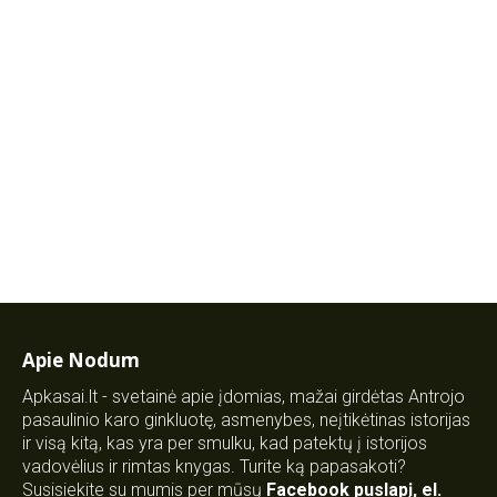
Apie Nodum
Apkasai.lt - svetainė apie įdomias, mažai girdėtas Antrojo
pasaulinio karo ginkluotę, asmenybes, neįtikėtinas istorijas
ir visą kitą, kas yra per smulku, kad patektų į istorijos
vadovėlius ir rimtas knygas. Turite ką papasakoti?
Susisiekite su mumis per mūsų
Facebook puslapį
,
el.