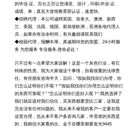
的毕业.证、百分之百让您满意、设计，印刷;毕业.证、
成绩、单，真实大使馆教育部认证，速度快。
◆招聘代理：本公司诚聘英国、加拿大、澳洲、新西
兰、美国、法国、德国、新加坡欧洲，亚洲各地代理人
员，如果你有业余时间，有兴趣就请联系我们
◆校园代理，报酬丰厚。真诚期待您的加盟。24小时服
务 为您服务 专业服务,使命必赴！
只不过有一点希望大家谅解！这是一个灰色行业，有它
特殊的性质。我为大家做这个事情，担着很重的法律责
任。有些朋友咨询半天，后问，“假如我找你们办理，你
们怎么证明你们不呢？”“假如我找你们办理怎么证明你们
的东西可靠呢？” “怎么证明你们是好人呢？“.既然选择了
我们就应该对我们信任，买东西都要货比三家，这我是
完全没有任何问题的。我从来不催我的客户一定要在我
这里办理，也从来不客户多咨询几家，毕竟谁的东西是
的，我相信大家看的出。金子在哪里都要发光9445