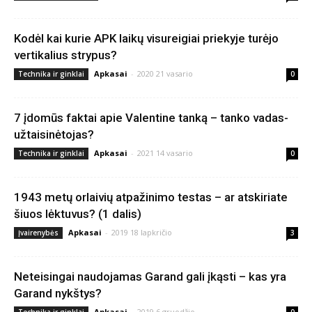
Kodėl kai kurie APK laikų visureigiai priekyje turėjo
vertikalius strypus?
Apkasai
-
2020 21 vasario
Technika ir ginklai
0
7 įdomūs faktai apie Valentine tanką – tanko vadas-
užtaisinėtojas?
Apkasai
-
2021 14 vasario
Technika ir ginklai
0
1943 metų orlaivių atpažinimo testas – ar atskiriate
šiuos lėktuvus? (1 dalis)
Apkasai
-
2019 18 lapkričio
Įvairenybės
3
Neteisingai naudojamas Garand gali įkąsti – kas yra
Garand nykštys?
Apkasai
-
2019 6 gruodžio