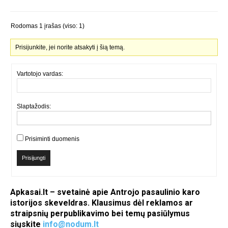
Rodomas 1 įrašas (viso: 1)
Prisijunkite, jei norite atsakyti į šią temą.
Vartotojo vardas:
Slaptažodis:
Prisiminti duomenis
Prisijungti
Apkasai.lt – svetainė apie Antrojo pasaulinio karo
istorijos skeveldras. Klausimus dėl reklamos ar
straipsnių perpublikavimo bei temų pasiūlymus
siųskite
info@nodum.lt