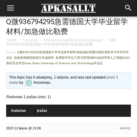
Q微936794295急需德国大学毕业留学
材料/加急做比勒费
Home
›
Forumai
›
Antrasis pasaulinis karas Lietuvoje
›
Q微
936794295急需德国大学毕业留学材料/加急做比勒费
Žymos:
Q微936794295急需德国大学毕业留学材料/加急做比勒费尔德应用技术大学学历毕
业证
,
快速拿德国院校假文凭成绩单
,
急需留学学位工商与管理(MBA)信息学和人工智能(AI)计
算机专业学历Iowa State University of Science and Technology毕业证
This topic has 0 atsakymų, 1 dalyvis, and was last updated
prieš 3
metai
by
Anonimas
.
Rodomas 1 įrašas (viso: 1)
Autorius
Įrašai
2023 12 liepos @ 21:06
#10911