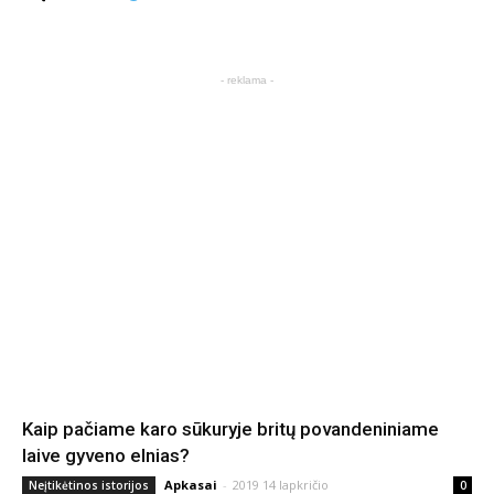
- reklama -
Kaip pačiame karo sūkuryje britų povandeniniame
laive gyveno elnias?
Apkasai
-
2019 14 lapkričio
Neįtikėtinos istorijos
0