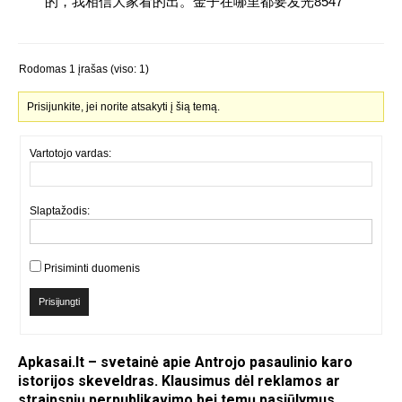
的，我相信大家看的出。金子在哪里都要发光8547
Rodomas 1 įrašas (viso: 1)
Prisijunkite, jei norite atsakyti į šią temą.
Vartotojo vardas:
Slaptažodis:
Prisiminti duomenis
Prisijungti
Apkasai.lt – svetainė apie Antrojo pasaulinio karo
istorijos skeveldras. Klausimus dėl reklamos ar
straipsnių perpublikavimo bei temų pasiūlymus