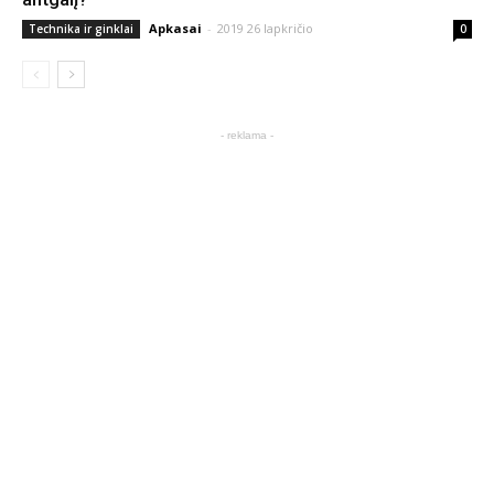
Apkasai
-
2019 26 lapkričio
Technika ir ginklai
0
- reklama -