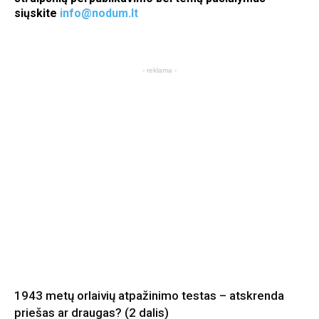
siųskite
info@nodum.lt
- reklama -
1943 metų orlaivių atpažinimo testas – atskrenda
priešas ar draugas? (2 dalis)