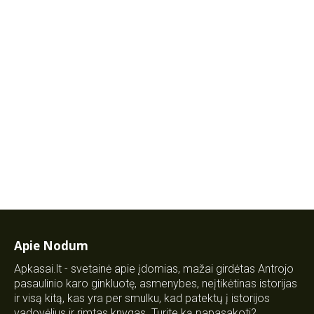
Apie Nodum
Apkasai.lt - svetainė apie įdomias, mažai girdėtas Antrojo
pasaulinio karo ginkluotę, asmenybes, neįtikėtinas istorijas
ir visą kitą, kas yra per smulku, kad patektų į istorijos
vadovėlius ir rimtas knygas. Turite ką papasakoti?