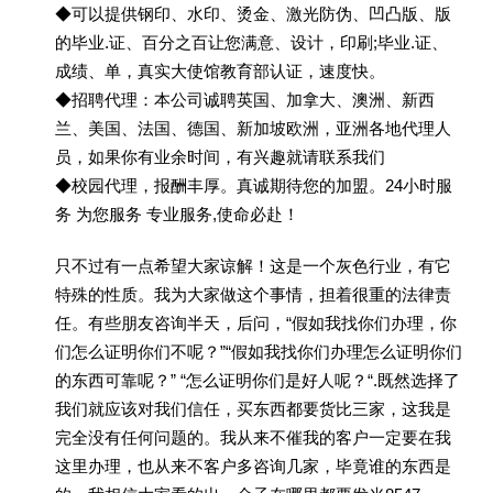
◆可以提供钢印、水印、烫金、激光防伪、凹凸版、版
的毕业.证、百分之百让您满意、设计，印刷;毕业.证、
成绩、单，真实大使馆教育部认证，速度快。
◆招聘代理：本公司诚聘英国、加拿大、澳洲、新西
兰、美国、法国、德国、新加坡欧洲，亚洲各地代理人
员，如果你有业余时间，有兴趣就请联系我们
◆校园代理，报酬丰厚。真诚期待您的加盟。24小时服
务 为您服务 专业服务,使命必赴！
只不过有一点希望大家谅解！这是一个灰色行业，有它
特殊的性质。我为大家做这个事情，担着很重的法律责
任。有些朋友咨询半天，后问，“假如我找你们办理，你
们怎么证明你们不呢？”“假如我找你们办理怎么证明你们
的东西可靠呢？” “怎么证明你们是好人呢？“.既然选择了
我们就应该对我们信任，买东西都要货比三家，这我是
完全没有任何问题的。我从来不催我的客户一定要在我
这里办理，也从来不客户多咨询几家，毕竟谁的东西是