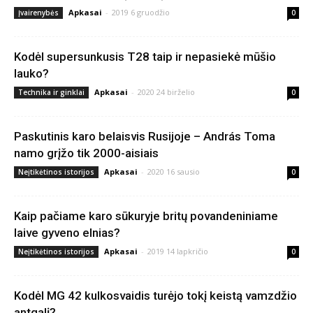
Apkasai
-
2019 6 gruodžio
Įvairenybės
0
Kodėl supersunkusis T28 taip ir nepasiekė mūšio
lauko?
Apkasai
-
2020 24 birželio
Technika ir ginklai
0
Paskutinis karo belaisvis Rusijoje – András Toma
namo grįžo tik 2000-aisiais
Apkasai
-
2020 16 sausio
Neįtikėtinos istorijos
0
Kaip pačiame karo sūkuryje britų povandeniniame
laive gyveno elnias?
Apkasai
-
2019 14 lapkričio
Neįtikėtinos istorijos
0
Kodėl MG 42 kulkosvaidis turėjo tokį keistą vamzdžio
antgalį?