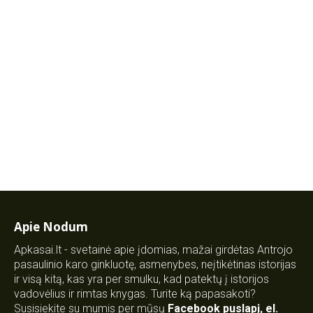
Apie Nodum
Apkasai.lt - svetainė apie įdomias, mažai girdėtas Antrojo
pasaulinio karo ginkluotę, asmenybes, neįtikėtinas istorijas
ir visą kitą, kas yra per smulku, kad patektų į istorijos
vadovėlius ir rimtas knygas. Turite ką papasakoti?
Susisiekite su mumis per mūsų
Facebook puslapį
,
el.