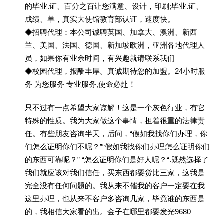
的毕业.证、百分之百让您满意、设计，印刷;毕业.证、
成绩、单，真实大使馆教育部认证，速度快。
◆招聘代理：本公司诚聘英国、加拿大、澳洲、新西
兰、美国、法国、德国、新加坡欧洲，亚洲各地代理人
员，如果你有业余时间，有兴趣就请联系我们
◆校园代理，报酬丰厚。真诚期待您的加盟。24小时服
务 为您服务 专业服务,使命必赴！
只不过有一点希望大家谅解！这是一个灰色行业，有它
特殊的性质。我为大家做这个事情，担着很重的法律责
任。有些朋友咨询半天，后问，“假如我找你们办理，你
们怎么证明你们不呢？”“假如我找你们办理怎么证明你们
的东西可靠呢？” “怎么证明你们是好人呢？“.既然选择了
我们就应该对我们信任，买东西都要货比三家，这我是
完全没有任何问题的。我从来不催我的客户一定要在我
这里办理，也从来不客户多咨询几家，毕竟谁的东西是
的，我相信大家看的出。金子在哪里都要发光9680