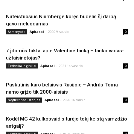
Nuteistuosius Niurnberge koręs budelis šį darbą
gavo meluodamas
Apkasai
-
2020 9 sausio
Asmenybės
0
7 įdomūs faktai apie Valentine tanką – tanko vadas-
užtaisinėtojas?
Apkasai
-
2021 14 vasario
Technika ir ginklai
0
Paskutinis karo belaisvis Rusijoje – András Toma
namo grįžo tik 2000-aisiais
Apkasai
-
2020 16 sausio
Neįtikėtinos istorijos
0
Kodėl MG 42 kulkosvaidis turėjo tokį keistą vamzdžio
antgalį?
Apkasai
-
2019 26 lapkričio