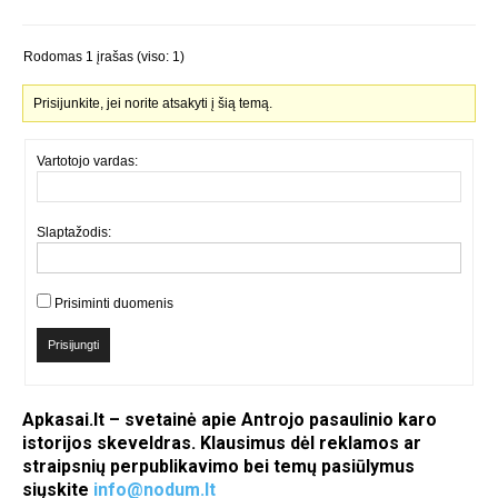
Rodomas 1 įrašas (viso: 1)
Prisijunkite, jei norite atsakyti į šią temą.
Vartotojo vardas:
Slaptažodis:
Prisiminti duomenis
Prisijungti
Apkasai.lt – svetainė apie Antrojo pasaulinio karo
istorijos skeveldras. Klausimus dėl reklamos ar
straipsnių perpublikavimo bei temų pasiūlymus
siųskite
info@nodum.lt