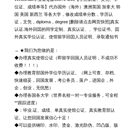
位证、成绩单等】代办国外（海外）澳洲英国 加拿大 韩
国 美国 新西兰 等各大学，修改成绩单分数，学历认
证，文凭，diploma，degree [删除请点击网页快照]真实
认证.海外回囯的同学定制、真实认证、、学位证书、囯
外真实学位认证、使馆留学回囯人员证明、录取通知书
→ ★我们为您做的是：
◆办理真实使馆公证（即留学回国人员证明，不成功不
收费！！！）
◆办理教育部国外学位学历认证。（网上可查、存档、
快速稳妥，回国发展，考公务员，落户，进国企，外
企，创业，无忧愁）
◆办理各国各大学（世界名校一对一专业服务，可全程
**跟踪进度）
◆：毕业.证、成绩、单真实使馆公证、真实教育部认
证。让您回国发展信心十足！
◆可以提供钢印、水印、烫金、激光防伪、凹凸版、版