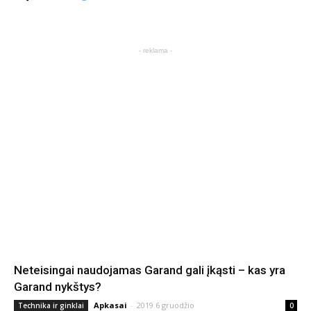
- reklama -
Neteisingai naudojamas Garand gali įkąsti – kas yra
Garand nykštys?
Apkasai
-
2019 6 gruodžio
Technika ir ginklai
0