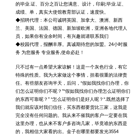
的毕业.证、百分之百让您满意、设计，印刷;毕业.证、
成绩、单，真实大使馆教育部认证，速度快。
◆招聘代理：本公司诚聘英国、加拿大、澳洲、新西
兰、美国、法国、德国、新加坡欧洲，亚洲各地代理人
员，如果你有业余时间，有兴趣就请联系我们
◆校园代理，报酬丰厚。真诚期待您的加盟。24小时服
务 为您服务 专业服务,使命必赴！
只不过有一点希望大家谅解！这是一个灰色行业，有它
特殊的性质。我为大家做这个事情，担着很重的法律责
任。有些朋友咨询半天，后问，“假如我找你们办理，你
们怎么证明你们不呢？”“假如我找你们办理怎么证明你们
的东西可靠呢？” “怎么证明你们是好人呢？“.既然选择了
我们就应该对我们信任，买东西都要货比三家，这我是
完全没有任何问题的。我从来不催我的客户一定要在我
这里办理，也从来不客户多咨询几家，毕竟谁的东西是
的，我相信大家看的出。金子在哪里都要发光3554