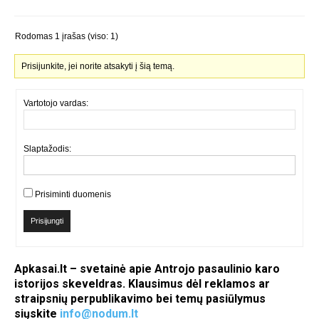
Rodomas 1 įrašas (viso: 1)
Prisijunkite, jei norite atsakyti į šią temą.
Vartotojo vardas:
Slaptažodis:
Prisiminti duomenis
Prisijungti
Apkasai.lt – svetainė apie Antrojo pasaulinio karo
istorijos skeveldras. Klausimus dėl reklamos ar
straipsnių perpublikavimo bei temų pasiūlymus
siųskite
info@nodum.lt