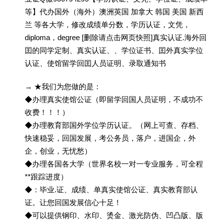
等】代办国外（海外）澳洲英国 加拿大 韩国 美国 新西
兰 等各大学，修改成绩单分数，学历认证，文凭，
diploma，degree [删除请点击网页快照]真实认证.海外回
囯的同学定制、真实认证、、学位证书、囯外真实学位
认证、使馆留学回囯人员证明、录取通知书
→ ★我们为您做的是：
◆办理真实使馆公证（即留学回国人员证明，不成功不
收费！！！）
◆办理教育部国外学位学历认证。（网上可查、存档、
快速稳妥，回国发展，考公务员，落户，进国企，外
企，创业，无忧愁）
◆办理各国各大学（世界名校一对一专业服务，可全程
**跟踪进度）
◆：毕业.证、成绩、单真实使馆公证、真实教育部认
证。让您回国发展信心十足！
◆可以提供钢印、水印、烫金、激光防伪、凹凸版、版