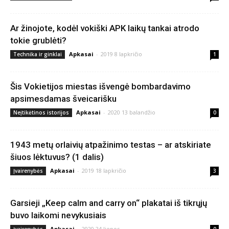
Ar žinojote, kodėl vokiški APK laikų tankai atrodo
tokie grublėti?
Apkasai
-
2019 8 lapkričio
Technika ir ginklai
1
Šis Vokietijos miestas išvengė bombardavimo
apsimesdamas šveicarišku
Apkasai
-
2020 13 balandžio
Neįtikėtinos istorijos
0
1943 metų orlaivių atpažinimo testas – ar atskiriate
šiuos lėktuvus? (1 dalis)
Apkasai
-
2019 18 lapkričio
Įvairenybės
3
Garsieji „Keep calm and carry on“ plakatai iš tikrųjų
buvo laikomi nevykusiais
Apkasai
-
2020 24 liepos