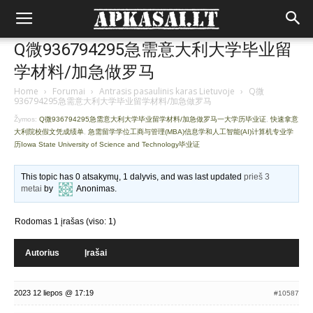
Q微936794295急需意大利大学毕业留
学材料/加急做罗马
Home
›
Forumai
›
Antrasis pasaulinis karas Lietuvoje
›
Q微
936794295急需意大利大学毕业留学材料/加急做罗马
Žymos:
Q微936794295急需意大利大学毕业留学材料/加急做罗马一大学历毕业证
,
快速拿意
大利院校假文凭成绩单
,
急需留学学位工商与管理(MBA)信息学和人工智能(AI)计算机专业学
历Iowa State University of Science and Technology毕业证
This topic has 0 atsakymų, 1 dalyvis, and was last updated
prieš 3
metai
by
Anonimas
.
Rodomas 1 įrašas (viso: 1)
Autorius
Įrašai
2023 12 liepos @ 17:19
#10587