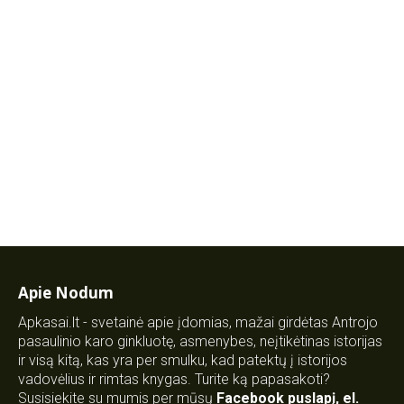
Apie Nodum
Apkasai.lt - svetainė apie įdomias, mažai girdėtas Antrojo
pasaulinio karo ginkluotę, asmenybes, neįtikėtinas istorijas
ir visą kitą, kas yra per smulku, kad patektų į istorijos
vadovėlius ir rimtas knygas. Turite ką papasakoti?
Susisiekite su mumis per mūsų
Facebook puslapį
,
el.