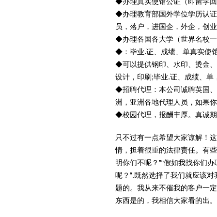
◆办理真实使馆公证（即留学
◆办理教育部国外学位学历认证
员，落户，进国企，外企，创
◆办理各国各大学（世界名校
◆：毕业.证、成绩、单真实使
◆可以提供钢印、水印、烫金、
设计，印刷;毕业.证、成绩、
◆招聘代理：本公司诚聘英国、
洲，亚洲各地代理人员，如果你
◆校园代理，报酬丰厚。真诚期待
只不过有一点希望大家谅解！这
情，担着很重的法律责任。有些
明你们不呢？”“假如我找你们办
呢？“.既然选择了我们就应该
题的。我从来不催我的客户一定
东西是的，我相信大家看的出。金