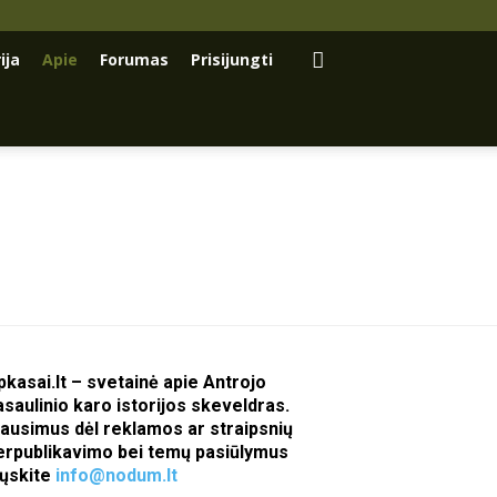
ija
Apie
Forumas
Prisijungti
pkasai.lt – svetainė apie Antrojo
asaulinio karo istorijos skeveldras.
lausimus dėl reklamos ar straipsnių
erpublikavimo bei temų pasiūlymus
iųskite
info@nodum.lt