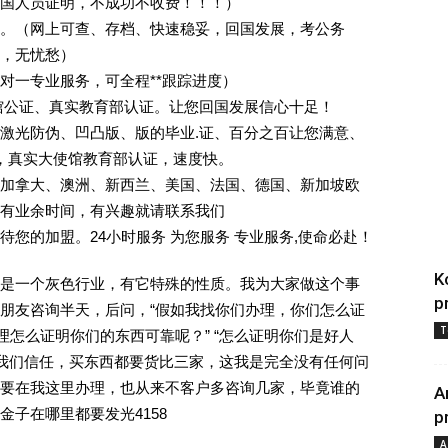
回国人员证明，不成功不收费！！！）
。（网上可查、存档、快速稳妥，回国发展，考公务
业，无忧愁）
一对一专业服务，可全程**跟踪进度）
馆公证、真实教育部认证。让您回国发展信心十足！
激光防伪、凹凸版、版的毕业.证、百分之百让您满意、
单，真实大使馆教育部认证，速度快。
加拿大、澳洲、新西兰、美国、法国、德国、新加坡欧
有业余时间，有兴趣就请联系我们
您的加盟。24小时服务 为您服务 专业服务,使命必赴！
K
是一个灰色行业，有它特殊的性质。我为大家做这个事
p
朋友咨询半天，后问，“假如我找你们办理，你们怎么证
T
理怎么证明你们的东西可靠呢？” “怎么证明你们是好人
对我们信任，买东西都要货比三家，这我是完全没有任何问
要在我这里办理，也从来不客户多咨询几家，毕竟谁的
A
子在哪里都要发光4158
p
A