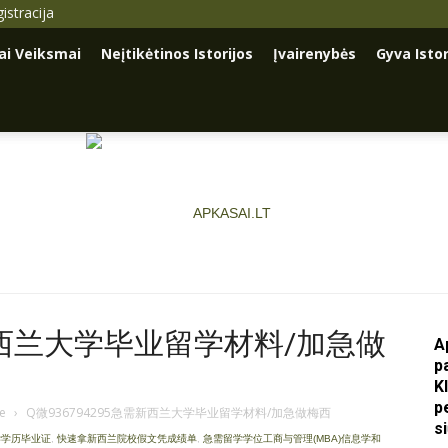
istracija
iai Veiksmai
Neįtikėtinos Istorijos
Įvairenybės
Gyva Istor
需新西兰大学毕业留学材料/加急做
A
p
Apkasai.lt
K
p
je
›
Q微936794295急需新西兰大学毕业留学材料/加急做梅西
s
学学历毕业证
,
快速拿新西兰院校假文凭成绩单
,
急需留学学位工商与管理(MBA)信息学和