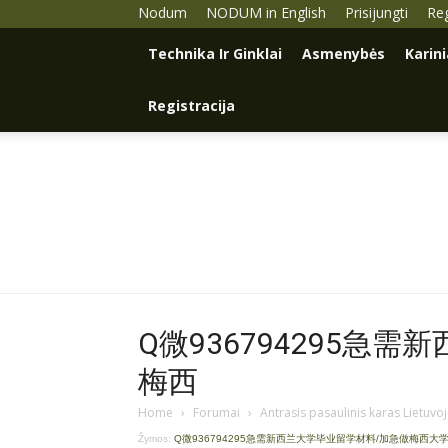
Nodum
NODUM in English
Prisijungti
Reg
Technika Ir Ginklai
Asmenybės
Karin
Registracija
Q微936794295急
梅西
Home
›
Forumai
›
Antrasis pasaulinis karas Lietuvo
Žymos:
Q微936794295急需新西兰大学毕业留学材料/加急做梅西大