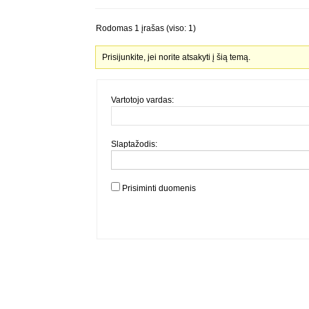
Rodomas 1 įrašas (viso: 1)
Prisijunkite, jei norite atsakyti į šią temą.
Vartotojo vardas:
Slaptažodis:
Prisiminti duomenis