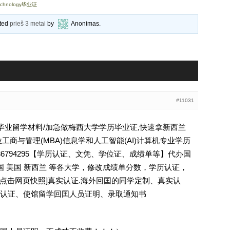
Technology毕业证
ated
prieš 3 metai
by
Anonimas
.
#11031
大学毕业留学材料/加急做梅西大学学历毕业证,快速拿新西兰
工商与管理(MBA)信息学和人工智能(AI)计算机专业学历
业证Q薇936794295【学历认证、文凭、学位证、成绩单等】代办国
国 美国 新西兰 等各大学，修改成绩单分数，学历认证，
 [删除请点击网页快照]真实认证.海外回囯的同学定制、真实认
认证、使馆留学回囯人员证明、录取通知书