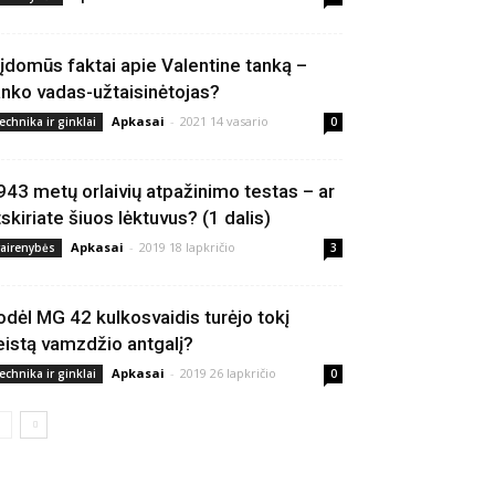
 įdomūs faktai apie Valentine tanką –
anko vadas-užtaisinėtojas?
Apkasai
-
2021 14 vasario
echnika ir ginklai
0
943 metų orlaivių atpažinimo testas – ar
tskiriate šiuos lėktuvus? (1 dalis)
Apkasai
-
2019 18 lapkričio
vairenybės
3
odėl MG 42 kulkosvaidis turėjo tokį
eistą vamzdžio antgalį?
Apkasai
-
2019 26 lapkričio
echnika ir ginklai
0