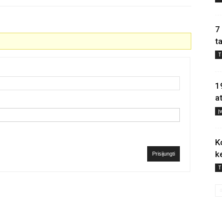
7
t
T
1
a
Į
K
k
Prisijungti
T