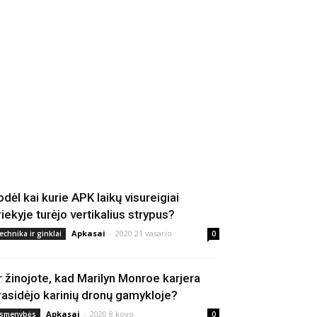
odėl kai kurie APK laikų visureigiai
riekyje turėjo vertikalius strypus?
Apkasai
-
2020 21 vasario
echnika ir ginklai
0
r žinojote, kad Marilyn Monroe karjera
rasidėjo karinių dronų gamykloje?
Apkasai
-
2020 8 kovo
smenybės
0