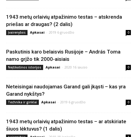
1943 metų orlaivių atpažinimo testas – atskrenda
priešas ar draugas? (2 dalis)
Apkasai
-
2019 6 gruodžio
Įvairenybės
0
Paskutinis karo belaisvis Rusijoje – András Toma
namo grįžo tik 2000-aisiais
Apkasai
-
2020 16 sausio
Neįtikėtinos istorijos
0
Neteisingai naudojamas Garand gali įkąsti – kas yra
Garand nykštys?
Apkasai
-
2019 6 gruodžio
Technika ir ginklai
0
1943 metų orlaivių atpažinimo testas – ar atskiriate
šiuos lėktuvus? (1 dalis)
Apkasai
-
2019 18 lapkričio