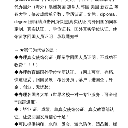
代办国外（海外）澳洲英国 加拿大 韩国 美国 新西兰 等
各大学，修改成绩单分数，学历认证，文凭，diploma，
degree [删除请点击网页快照]真实认证.海外回囯的同学
定制、真实认证、、学位证书、囯外真实学位认证、使
馆留学回囯人员证明、录取通知书
→ ★我们为您做的是：
◆办理真实使馆公证（即留学回国人员证明，不成功不
收费！！！）
◆办理教育部国外学位学历认证。（网上可查、存档、
快速稳妥，回国发展，考公务员，落户，进国企，外
企，创业，无忧愁）
◆办理各国各大学（世界名校一对一专业服务，可全程
**跟踪进度）
◆：毕业.证、成绩、单真实使馆公证、真实教育部认
证。让您回国发展信心十足！
◆可以提供钢印、水印、烫金、激光防伪、凹凸版、版