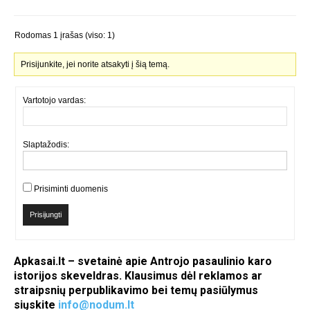
Rodomas 1 įrašas (viso: 1)
Prisijunkite, jei norite atsakyti į šią temą.
Vartotojo vardas:
Slaptažodis:
Prisiminti duomenis
Prisijungti
Apkasai.lt – svetainė apie Antrojo pasaulinio karo
istorijos skeveldras. Klausimus dėl reklamos ar
straipsnių perpublikavimo bei temų pasiūlymus
siųskite
info@nodum.lt