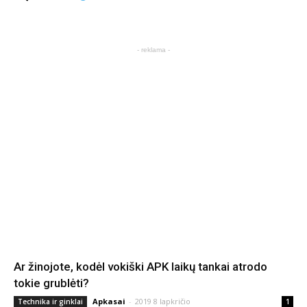
- reklama -
Ar žinojote, kodėl vokiški APK laikų tankai atrodo
tokie grublėti?
Apkasai
-
2019 8 lapkričio
Technika ir ginklai
1