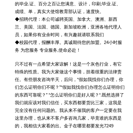
的毕业.证、百分之百让您满意、设计，印刷;毕业.证、
成绩、单，真实大使馆教育部认证，速度快。
◆招聘代理：本公司诚聘英国、加拿大、澳洲、新西
兰、美国、法国、德国、新加坡欧洲，亚洲各地代理人
员，如果你有业余时间，有兴趣就请联系我们
◆校园代理，报酬丰厚。真诚期待您的加盟。24小时服
务 为您服务 专业服务,使命必赴！
只不过有一点希望大家谅解！这是一个灰色行业，有它
特殊的性质。我为大家做这个事情，担着很重的法律责
任。有些朋友咨询半天，后问，“假如我找你们办理，你
们怎么证明你们不呢？”“假如我找你们办理怎么证明你们
的东西可靠呢？” “怎么证明你们是好人呢？“.既然选择了
我们就应该对我们信任，买东西都要货比三家，这我是
完全没有任何问题的。我从来不催我的客户一定要在我
这里办理，也从来不客户多咨询几家，毕竟谁的东西是
的，我相信大家看的出。金子在哪里都要发光7249