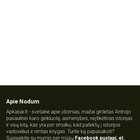
Apie Nodum
Apkasai.lt - svetainė apie įdomias, mažai girdėtas Antrojo
pasaulinio karo ginkluotę, asmenybes, neįtikėtinas istorijas
ir visą kitą, kas yra per smulku, kad patektų į istorijos
vadovėlius ir rimtas knygas. Turite ką papasakoti?
Susisiekite su mumis per mūsų
Facebook puslapį
,
el.