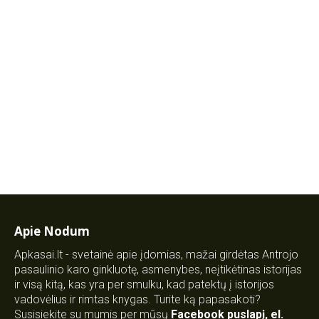
Apie Nodum
Apkasai.lt - svetainė apie įdomias, mažai girdėtas Antrojo
pasaulinio karo ginkluotę, asmenybes, neįtikėtinas istorijas
ir visą kitą, kas yra per smulku, kad patektų į istorijos
vadovėlius ir rimtas knygas. Turite ką papasakoti?
Susisiekite su mumis per mūsų
Facebook puslapį
,
el.