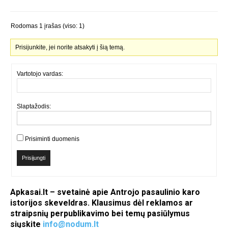
Rodomas 1 įrašas (viso: 1)
Prisijunkite, jei norite atsakyti į šią temą.
Vartotojo vardas:
Slaptažodis:
Prisiminti duomenis
Prisijungti
Apkasai.lt – svetainė apie Antrojo pasaulinio karo
istorijos skeveldras. Klausimus dėl reklamos ar
straipsnių perpublikavimo bei temų pasiūlymus
siųskite
info@nodum.lt