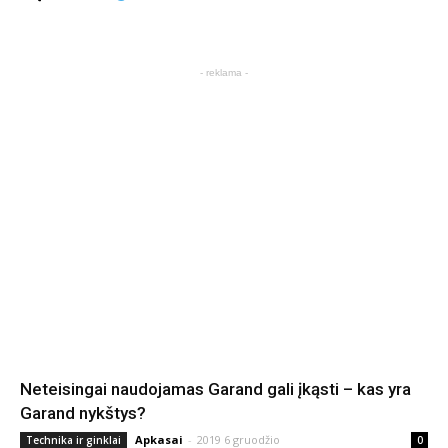
- reklama -
Neteisingai naudojamas Garand gali įkąsti – kas yra
Garand nykštys?
Apkasai
-
2019 6 gruodžio
Technika ir ginklai
0