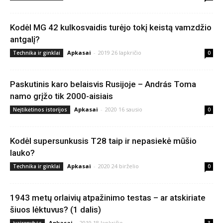
Kodėl MG 42 kulkosvaidis turėjo tokį keistą vamzdžio
antgalį?
Apkasai
-
2019 26 lapkričio
Technika ir ginklai
0
Paskutinis karo belaisvis Rusijoje – András Toma
namo grįžo tik 2000-aisiais
Apkasai
-
2020 16 sausio
Neįtikėtinos istorijos
0
Kodėl supersunkusis T28 taip ir nepasiekė mūšio
lauko?
Apkasai
-
2020 24 birželio
Technika ir ginklai
0
1943 metų orlaivių atpažinimo testas – ar atskiriate
šiuos lėktuvus? (1 dalis)
Apkasai
-
2019 18 lapkričio