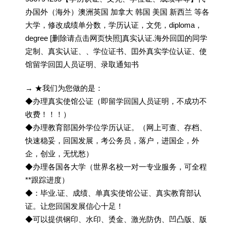
办国外（海外）澳洲英国 加拿大 韩国 美国 新西兰 等各
大学，修改成绩单分数，学历认证，文凭，diploma，
degree [删除请点击网页快照]真实认证.海外回囯的同学
定制、真实认证、、学位证书、囯外真实学位认证、使
馆留学回囯人员证明、录取通知书
→ ★我们为您做的是：
◆办理真实使馆公证（即留学回国人员证明，不成功不
收费！！！）
◆办理教育部国外学位学历认证。（网上可查、存档、
快速稳妥，回国发展，考公务员，落户，进国企，外
企，创业，无忧愁）
◆办理各国各大学（世界名校一对一专业服务，可全程
**跟踪进度）
◆：毕业.证、成绩、单真实使馆公证、真实教育部认
证。让您回国发展信心十足！
◆可以提供钢印、水印、烫金、激光防伪、凹凸版、版