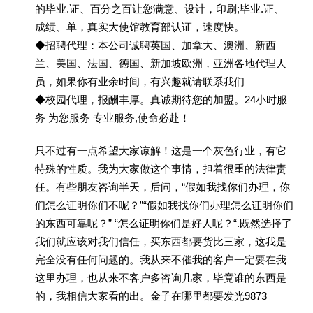
的毕业.证、百分之百让您满意、设计，印刷;毕业.证、
成绩、单，真实大使馆教育部认证，速度快。
◆招聘代理：本公司诚聘英国、加拿大、澳洲、新西
兰、美国、法国、德国、新加坡欧洲，亚洲各地代理人
员，如果你有业余时间，有兴趣就请联系我们
◆校园代理，报酬丰厚。真诚期待您的加盟。24小时服
务 为您服务 专业服务,使命必赴！
只不过有一点希望大家谅解！这是一个灰色行业，有它
特殊的性质。我为大家做这个事情，担着很重的法律责
任。有些朋友咨询半天，后问，“假如我找你们办理，你
们怎么证明你们不呢？”“假如我找你们办理怎么证明你们
的东西可靠呢？” “怎么证明你们是好人呢？“.既然选择了
我们就应该对我们信任，买东西都要货比三家，这我是
完全没有任何问题的。我从来不催我的客户一定要在我
这里办理，也从来不客户多咨询几家，毕竟谁的东西是
的，我相信大家看的出。金子在哪里都要发光9873